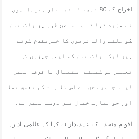
اخراج کے 80 فیصد کے ذمہ دار ہیں۔انہوں
نے مزید کہا کہ ہم واضح طور پر پاکستان
کو ملنے والے قرضوں کا خیرمقدم کرتے
ہیں لیکن پاکستان کو ایسی چیزوں کی
تعمیر نو کیلئے استعمال یا قرضہ نہیں
لینا چاہیے جن سے اس کا بہت کم تعلق تھا
اور جو ہمارے خیال میں درست نہیں ہے۔
اقوام متحدہ کے عہدیدار نے کہا کہ عالمی ادارہ