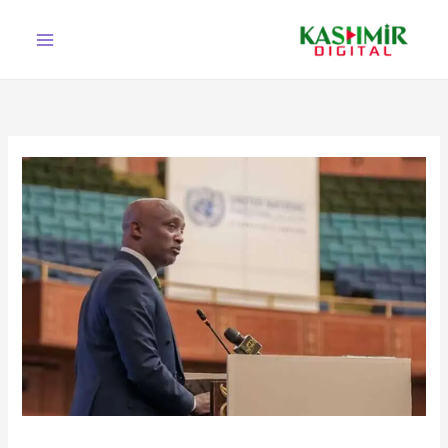
Ski
t
conten