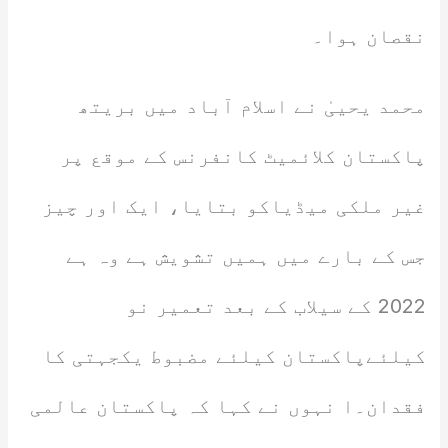
نقصان ہوا۔
محمد یحییٰ نے اسلام آباد میں بریتھ
پاکستان کلائمیٹ کانفرنس کے موقع پر
غیر ملکی میڈیاکو بتایا، ایک اور چیز
جس کے بارے میں ہمیں تشویش ہے وہ ہے
2022 کے سیلاب کے بعد تعمیر نو
کیلئےپاکستان کیلئے مضبوط یکجہتی کا
فقدان۔ا نہوں نے کہا کہ پاکستان عالمی