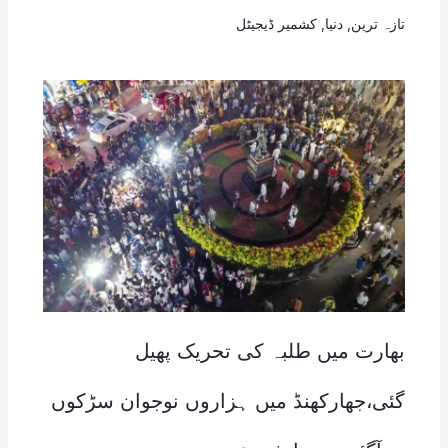
تازہ ترین
,
دنیا
,
کشمیر ڈیجیٹل
بھارت میں طلبہ کی تحریک پھیل
گئی،جھارکھنڈ میں ہزاروں نوجوان سڑکوں