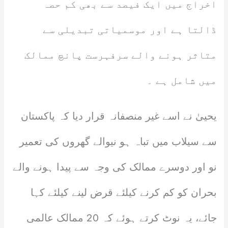
اخراج میں ایک فیصد سے بھی کم حصہ
ڈالتا ہے اور موسمیاتی تبدیلی سے
متاثر ہونے والے سرفہرست پانچ ممالک
میں شامل ہے ۔
یحییٰ نے اسے غیر منصفانہ قرار دیا کہ پاکستان
سے سیلاب میں تباہ ہو نیوالے گھروں کی تعمیر
نو اور دوسرے ممالک کی وجہ سے پیدا ہونے والے
بحران کو کم کرنے کیلئے قرض لینے کیلئے کہا
جائے، یہ نوٹ کرتے ہوئے کہ 20 ممالک عالمی