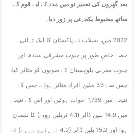
بعد گھروں کی تعمیر نو میں مدد کے لیے قوم کے
ساتھ مضبوط یکجہتی پر زور دیا۔
2022 میں، سیلاب نے پاکستان کا ایک تہائی
حصہ خاص طور پر جنوب مشرقی سندھ اور
جنوب مغربی بلوچستان کے صوبوں کو متاثر کیا،
جس سے 33 ملین افراد متاثر ہوئے، جس کے
نتیجے میں 1,739 اموات ہوئیں اور اس کے نتیجے
میں 14.9 بلین ڈالر (4.1 ٹریلین روپے) کا نقصان
ہوا اور 15.2 بلین ڈالر (4.2 ٹریلین روپے) کا