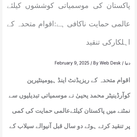
پاکستان کی موسمیاتی کوششوں کیلئے
عالمی حمایت ناکافی ہے:اقوام متحدہ کے
اہلکارکی تنقید
دنیا
/
Web Desk
/ By
February 9, 2025
اقوام متحدہ کے ریزیڈنٹ اینڈ ہیومینٹیرین
کوآرڈینیٹر محمد یحییٰ نے موسمیاتی تبدیلیوں سے
نمٹنے میں پاکستان کیلئےعالمی حمایت کی کمی
پر تنقید کرتے ہوئے دو سال قبل آنیوالے سیلاب کے