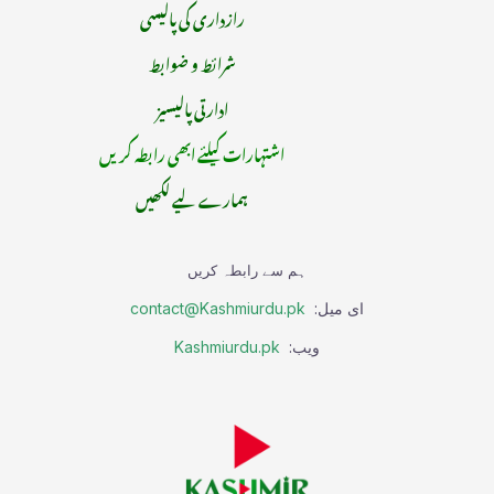
رازداری کی پالیسی
شرائط و ضوابط
ادارتی پالیسیز
اشتہارات کیلئے ابھی رابطہ کریں
ہمارے لیے لکھیں
ہم سے رابطہ کریں
ای میل:
contact@Kashmiurdu.pk
ویب:
Kashmiurdu.pk