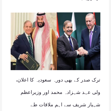
ترک صدر کے بھی دورہ سعودیہ کا اعلان،
ولی عہد شہزادہ محمد اور وزیراعظم
شہباز شریف سے اہم ملاقات طے