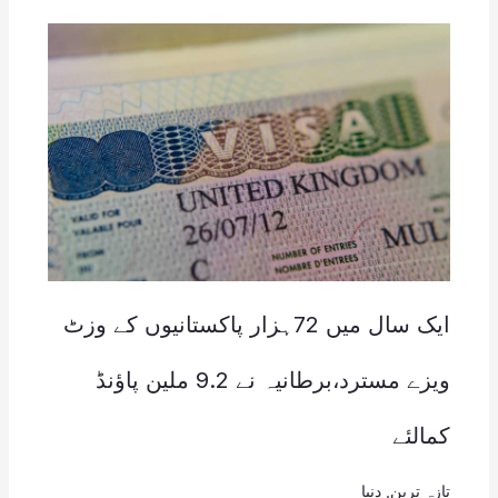
ایک سال میں 72ہزار پاکستانیوں کے وزٹ
ویزے مسترد،برطانیہ نے 9.2 ملین پاؤنڈ
کمالئے
تازہ ترین
,
دنیا