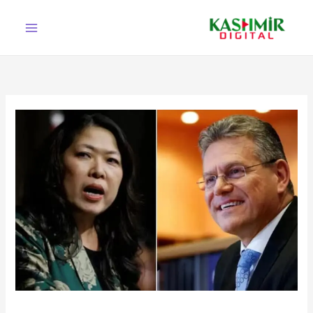
Ski
t
conten