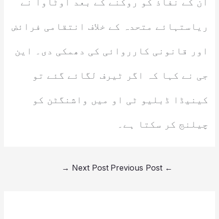
ان کے نفاذ کو روکنے کے بعد اوٹاوا نے
ریاستہائے متحدہ کے خلاف انتقامی فرائض
اور قانونی کارروائی کی دھمکی دی۔ این
جی نے کہا کہ اگر ٹیرف لگائے گئے تو
کینیڈا ڈبلیو ٹی او میں واشنگٹن کو
چیلنج کر سکتا ہے۔
→
Next Post
Previous Post
←