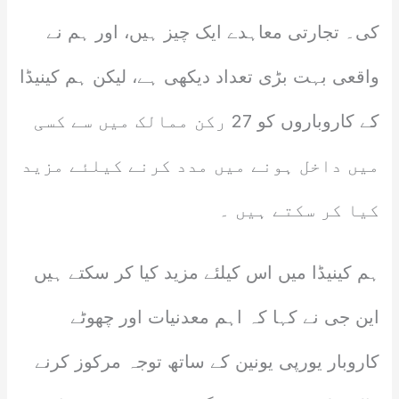
کی۔ تجارتی معاہدے ایک چیز ہیں، اور ہم نے
واقعی بہت بڑی تعداد دیکھی ہے، لیکن ہم کینیڈا
کے کاروباروں کو 27 رکن ممالک میں سے کسی
میں داخل ہونے میں مدد کرنے کیلئے مزید
کیا کر سکتے ہیں ۔
ہم کینیڈا میں اس کیلئے مزید کیا کر سکتے ہیں
این جی نے کہا کہ اہم معدنیات اور چھوٹے
کاروبار یورپی یونین کے ساتھ توجہ مرکوز کرنے