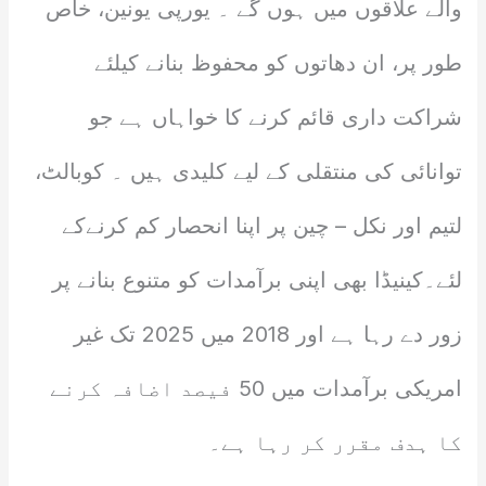
والے علاقوں میں ہوں گے ۔ یورپی یونین، خاص
طور پر، ان دھاتوں کو محفوظ بنانے کیلئے
شراکت داری قائم کرنے کا خواہاں ہے جو
توانائی کی منتقلی کے لیے کلیدی ہیں ۔ کوبالٹ،
لتیم اور نکل – چین پر اپنا انحصار کم کرنےکے
لئے۔کینیڈا بھی اپنی برآمدات کو متنوع بنانے پر
زور دے رہا ہے اور 2018 میں 2025 تک غیر
امریکی برآمدات میں 50 فیصد اضافہ کرنے
کا ہدف مقرر کر رہا ہے۔