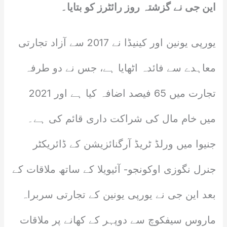
این جی نے گزشتہ روز رائٹرز کو بتایا۔
یورپی یونین اور کینیڈا نے 2017 سے آزاد تجارتی
معاہدے سے فائدہ اٹھایا ہے، جس نے دو طرفہ
تجارت میں 65 فیصد اضافہ کیا ہے اور 2021
میں خام مال کی شراکت داری قائم کی ہے۔
جنیوا میں ورلڈ ٹریڈ آرگنائزیشن کے ڈائریکٹر
جنرل نگوزی اوکونجو- آئیویلا کے ساتھ ملاقات کے
بعد این جی نے یورپی یونین کے تجارتی سربراہ
ماروس سیفکوچ سے دوپہر کے کھانے پر ملاقات