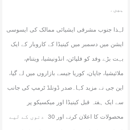
ہیں۔
لہذا جنوب مشرقی ایشیائی ممالک کی ایسوسی
ایشن میں دسمبر میں کینیڈا کے کاروبار کے ایک
بہت بڑے وفد کو فلپائن، انڈونیشیا، ویتنام،
ملائیشیا، جاپان، کوریا جیسے بازاروں میں لے گیا،
این جی نے مزید کہا۔صدر ڈونلڈ ٹرمپ کی جانب
سے ایک ہفتہ قبل کینیڈا اور میکسیکو پر
محصولات کا اعلان کرنے اور 30 ​​ دنوں کے لیے