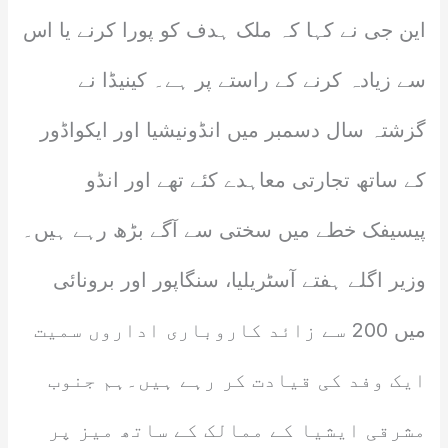
این جی نے کہا کہ ملک ہدف کو پورا کرنے یا اس
سے زیادہ کرنے کے راستے پر ہے۔ کینیڈا نے
گزشتہ سال دسمبر میں انڈونیشیا اور ایکواڈور
کے ساتھ تجارتی معاہدے کئے تھے اور انڈو
پیسیفک خطے میں سختی سے آگے بڑھ رہے ہیں۔
وزیر اگلے ہفتے آسٹریلیا، سنگاپور اور برونائی
میں 200 سے زائد کاروباری اداروں سمیت
ایک وفد کی قیادت کر رہے ہیں۔ہم جنوب
مشرقی ایشیا کے ممالک کے ساتھ میز پر