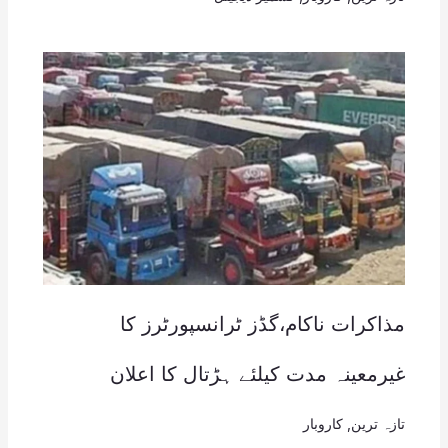
مذاکرات ناکام،گڈز ٹرانسپورٹرز کا
غیرمعینہ مدت کیلئے ہڑتال کا اعلان
تازہ ترین
,
کاروبار