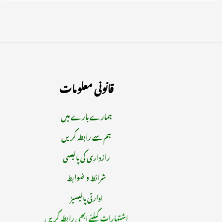
قانونی معلومات
ہمارے بارے میں
ہم سے رابطہ کریں
رازداری کی پالیسی
شرائط و ضوابط
ادارتی پالیسیز
اشتہارات کیلئے ابھی رابطہ کریں