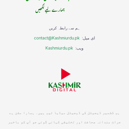
ہمارے لیے لکھیں
ہم سے رابطہ کریں
ای میل:
contact@Kashmiurdu.pk
ویب:
Kashmiurdu.pk
ہم کشمیر ڈیجیٹل کی ڈیجیٹل میڈیا ٹیم ہیں۔ ہمارا مشن ہے
جرات مندانہ صحافت اور تخلیقی کہانی گوئی جو آپ کو باخبر