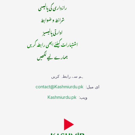
رازداری کی پالیسی
شرائط و ضوابط
ادارتی پالیسیز
اشتہارات کیلئے ابھی رابطہ کریں
ہمارے لیے لکھیں
ہم سے رابطہ کریں
ای میل:
contact@Kashmiurdu.pk
ویب:
Kashmiurdu.pk