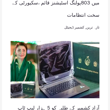
میں 803پولنگ اسٹیشنز قائم ،سکیورٹی کے
سخت انتظامات
تازہ ترین
,
کشمیر ڈیجیٹل
آزاد کشمیر کے طلبہ کو 5 ہزار لیپ ٹاپ