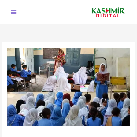
Ski
t
conten