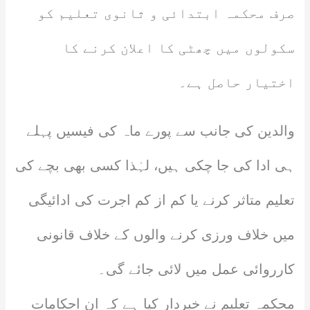
صرف محکمہ ابتدائی و ثانوی تعلیم کو
سکولوں میں چھٹی کا اعلان کرنے کا
اختیار حاصل ہے۔
والدین کی جانب سے پورے ماہ کی فیسیں پہلے
ہی ادا کی جا چکی ہیں، لہٰذا کسی بھی بچے کی
تعلیم متاثر کرنے یا کم از کم اجرت کی ادائیگی
میں خلاف ورزی کرنے والوں کے خلاف قانونی
کارروائی عمل میں لائی جائے گی۔
محکمہ تعلیم نے خبردار کیا ہے کہ ان احکامات