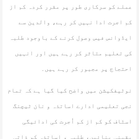
عملے کو سرکاری طور پر مقرر کردہ کم از
کم اجرت ادا نہیں کر رہے، والدین سے
ایڈوانس فیس وصول کرنے کے باوجود طلبہ
کی تعلیم متاثر کر رہے ہیں اور انہیں
احتجاج پر مجبور کر رہے ہیں۔
نوٹیفکیشن میں واضح کیا گیا ہے کہ تمام
نجی تعلیمی ادارے اساتذہ و نان ٹیچنگ
اسٹاف کو کم از کم اُجرت کی ادائیگی
یقینی بنائیں، طلبہ و اساتذہ کو ذاتی