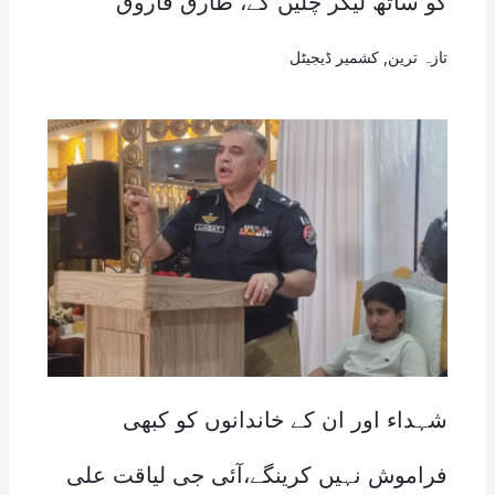
کو ساتھ لیکر چلیں گے، طارق فاروق
تازہ ترین
,
کشمیر ڈیجیٹل
شہداء اور ان کے خاندانوں کو کبھی
فراموش نہیں کرینگے،آئی جی لیاقت علی