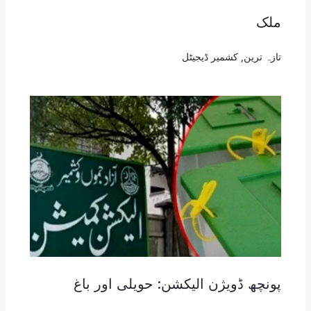
ملک
تازہ ترین
,
کشمیر ڈیجیٹل
پونچھ ڈویژن الیکشن: حویلی اور باغ