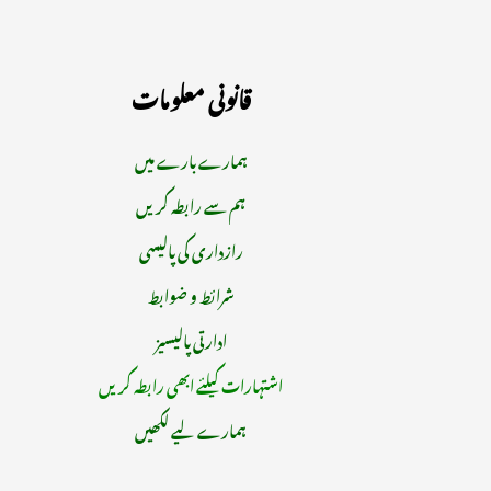
قانونی معلومات
ہمارے بارے میں
ہم سے رابطہ کریں
رازداری کی پالیسی
شرائط و ضوابط
ادارتی پالیسیز
اشتہارات کیلئے ابھی رابطہ کریں
ہمارے لیے لکھیں