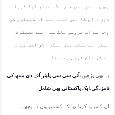
بس چلے تو میں سری نگر جاکر لیگ کروا
دوں ۔ ان کا بھی کہنا تھا کہ کھیلوں کی
وجہ سے آپ پڑوسی ملک سے اپنے تعلقات
بہتر بناسکتے ہیں لیکن اگر نیت ہی نہ
ہو تو کام نہیں ہوسکتا۔
یہ بھی پڑھیں:
آئی سی سی پلیئر آف دی منتھ کی
نامزدگی،ایک پاکستانی بھی شامل
ان کامزید کہنا تھا کہ کشمیریوں نے پچھلے