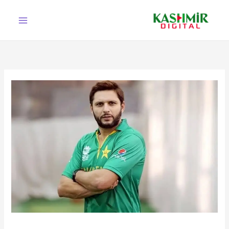
Ski
t
conten