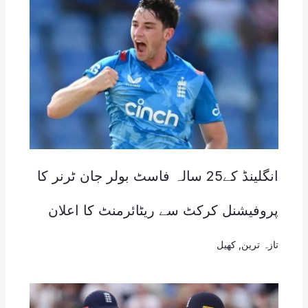
انگلینڈ کے25 سالہ فاسٹ بولر جان ٹرنر کا
پروفیشنل کرکٹ سے ریٹائرمنٹ کا اعلان
تازہ ترین
,
کھیل