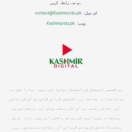
ہم سے رابطہ کریں
ای میل:
contact@Kashmiurdu.pk
ویب:
Kashmiurdu.pk
ہم کشمیر ڈیجیٹل کی ڈیجیٹل میڈیا ٹیم ہیں۔ ہمارا مشن ہے
جرات مندانہ صحافت اور تخلیقی کہانی گوئی جو آپ کو باخبر
اور متاثر رکھے۔ ہم آپ تک درست، مؤثر اور بروقت خبریں
پہنچاتے ہیں, ایسی خبریں جو واقعی اہم ہیں۔ تازہ ترین
معلومات حاصل کریں جو گہرائی اور وضاحت سے بھرپور ہوں۔