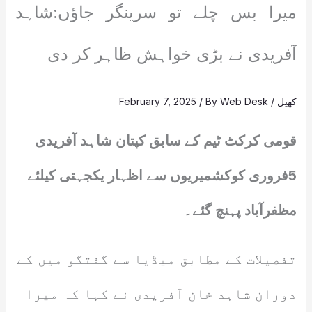
میرا بس چلے تو سرینگر جاؤں:شاہد
آفریدی نے بڑی خواہش ظاہر کر دی
کھیل
/
Web Desk
/ By
February 7, 2025
قومی کرکٹ ٹیم کے سابق کپتان شاہد آفریدی
5فروری کوکشمیریوں سے اظہار یکجہتی کیلئے
مظفرآباد پہنچ گئے۔
تفصیلات کے مطابق میڈیا سے گفتگو میں کے
دوران شاہد خان آفریدی نے کہا کہ میرا