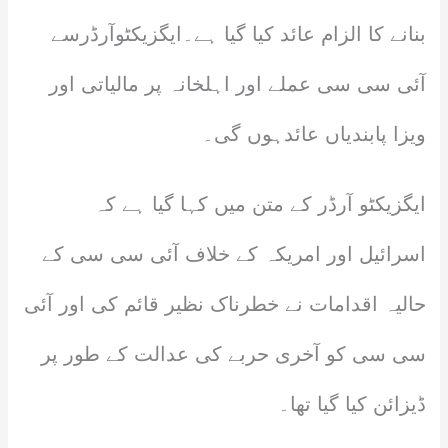
بنانے کا الزام عائد کیا گیا ہے۔ایگزیکٹوآرڈرسے
آئی سی سی عملے اور اہلخانہ پر مالیاتی اور
ویزا پابندیاں عائدہوں گی۔
ایگزیکٹو آرڈر کے متن میں کہا گیا ہے کہ
اسرائیل اور امریکہ کے خلاف آئی سی سی کے
حالیہ اقدامات نے خطرناک نظیر قائم کی اور آئی
سی سی کو آخری حربے کی عدالت کے طور پر
ڈیزائن کیا گیا تھا۔