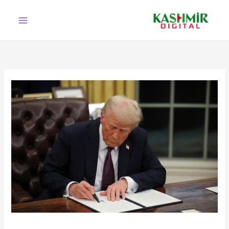
Ski
t
conten