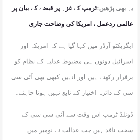
یہ بھی پڑھیں:
ٹرمپ کے غزہ پر قبضے کے بیان پر
عالمی ردعمل ، امریکا کی وضاحت جاری
ایگزیکٹو آرڈر میں کہا گیا ہے کہ امریکہ اور
اسرائیل دونوں ہی مضبوط عدلیہ کے نظام کو
برقرار رکھتے ہیں اور انہیں کبھی بھی آئی سی
سی کے دائرہ اختیار کے تابع نہیں ہونا چاہئے۔
ڈونلڈ ٹرمپ اس وقت سے آئی سی سی کے
سخت ناقد ہیں جب عدالت نے نومبر میں