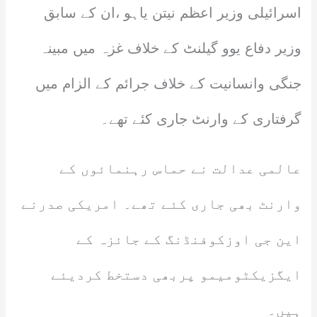
اسرائیلی وزیر اعظم نیتن یاہو ،ان کے سابق
وزیر دفاع یوو گیلنٹ کے خلاف غزہ میں مبینہ
جنگی وانسانیت کے خلاف جرائم کے الزام میں
گرفتاری کے وارنٹ جاری کئے تھے۔
عالمی عدالت نے حماس رہنمائوں کے
وارنٹ بھی جاری کئے تھے۔ امریکی صدرنے
این جی اوزکوفنڈنگ کے جائزہ کے
ایگزیکٹومیمو پربھی دستخط کردیئے
ہیں۔