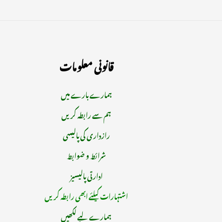
قانونی معلومات
ہمارے بارے میں
ہم سے رابطہ کریں
رازداری کی پالیسی
شرائط و ضوابط
ادارتی پالیسیز
اشتہارات کیلئے ابھی رابطہ کریں
ہمارے لیے لکھیں