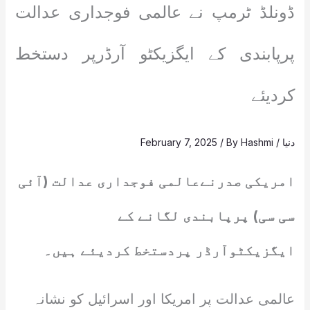
ڈونلڈ ٹرمپ نے عالمی فوجداری عدالت
پرپابندی کے ایگزیکٹو آرڈرپر دستخط
کردیئے
دنیا
/
Hashmi
/ By
February 7, 2025
امریکی صدرنےعالمی فوجداری عدالت (آئی
سی سی) پرپابندی لگانے کے
ایگزیکٹوآرڈر پردستخط کردیئے ہیں۔
عالمی عدالت پر امریکا اور اسرائیل کو نشانہ