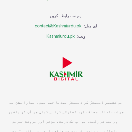
ہم سے رابطہ کریں
ای میل:
contact@Kashmiurdu.pk
ویب:
Kashmiurdu.pk
ہم کشمیر ڈیجیٹل کی ڈیجیٹل میڈیا ٹیم ہیں۔ ہمارا مشن ہے
جرات مندانہ صحافت اور تخلیقی کہانی گوئی جو آپ کو باخبر
اور متاثر رکھے۔ ہم آپ تک درست، مؤثر اور بروقت خبریں
پہنچاتے ہیں, ایسی خبریں جو واقعی اہم ہیں۔ تازہ ترین