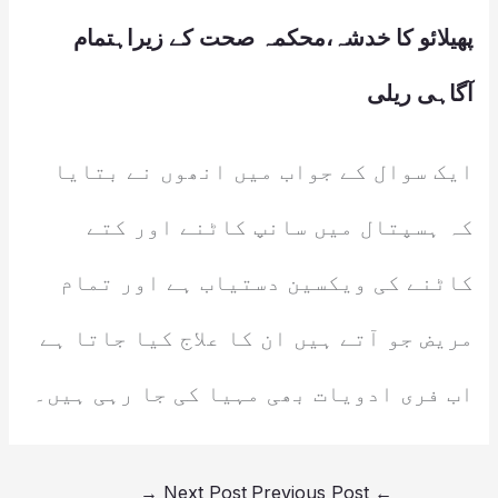
پھیلائو کا خدشہ،محکمہ صحت کے زیراہتمام
آگاہی ریلی
ایک سوال کے جواب میں انھوں نے بتایا
کہ ہسپتال میں سانپ کاٹنے اور کتے
کاٹنے کی ویکسین دستیاب ہے اور تمام
مریض جو آتے ہیں ان کا علاج کیا جاتا ہے
اب فری ادویات بھی مہیا کی جا رہی ہیں۔
→
Next Post
Previous Post
←