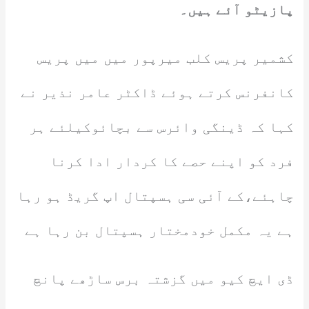
پازیٹو آئے ہیں۔
کشمیر پریس کلب میرپور میں میں پریس
کانفرنس کرتے ہوئے ڈاکٹر عامر نذیر نے
کہا کہ ڈینگی وائرس سے بچائوکیلئے ہر
فرد کو اپنے حصے کا کردار ادا کرنا
چاہئے،کے آئی سی ہسپتال اپ گریڈ ہو رہا
ہے یہ مکمل خودمختار ہسپتال بن رہا ہے
ڈی ایچ کیو میں گزشتہ برس ساڑھے پانچ