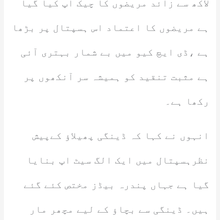
لاکھ سے زائد مریضوں کا چیک اپ کیا گیا
ہے مریضوں کا اعتماد اس ہسپتال پر بڑھا
ہے ،ڈی ایچ کیو میں بے شمار بہتری آئی
ہے مثبت تنقید کو ہمیشہ سر آنکھوں پر
رکھا ہے۔
انہوں نے کہا کہ ڈینگی پھیلاؤ کےپیش
نظرہسپتال میں ایک الگ سیٹ اپ بنایا
گیا ہے جہاں پندرہ بیڈز مختص کئے گئے
ہیں۔ ڈینگی سے بچاؤ کے لیے مچھر مار