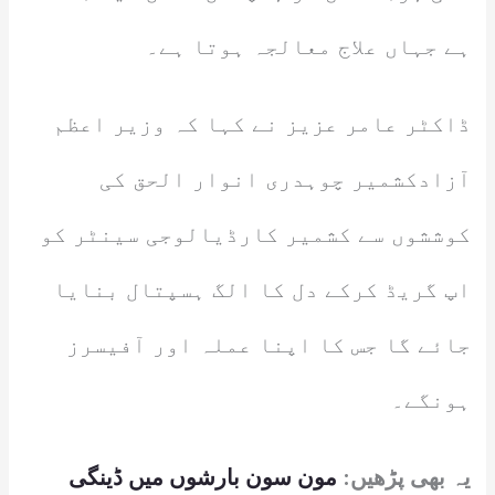
ہے جہاں علاج معالجہ ہوتا ہے۔
ڈاکٹر عامر عزیز نے کہا کہ وزیر اعظم
آزادکشمیر چوہدری انوار الحق کی
کوششوں سے کشمیر کارڈیالوجی سینٹر کو
اپ گریڈ کرکے دل کا الگ ہسپتال بنایا
جائے گا جس کا اپنا عملہ اور آفیسرز
ہونگے۔
یہ بھی پڑھیں:
مون سون بارشوں میں ڈینگی