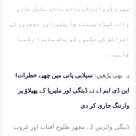
سپرے کروانے کے ساتھ ساتھ مکمل بازو
والے کپڑے پہننے چاہئیں اور مچھروں کی
افزائش کی جگہوں کو صاف ستھرا رکھنا
چاہیے ۔
یہ بھی پڑھیں:
سیلابی پانی میں چھپے خطرات!
این ڈی ایم اے نے ڈینگی اور ملیریا کے پھیلاؤ پر
وارننگ جاری کر دی
ڈینگی وائرس کے مچھر طلوع آفتاب اور غروب