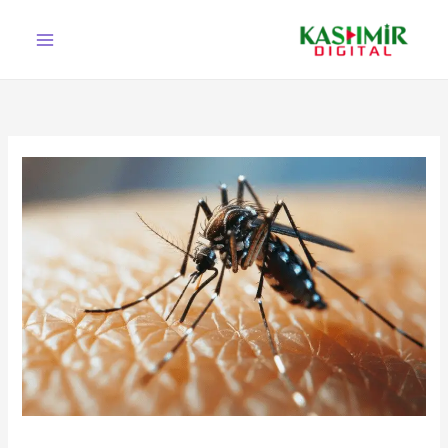
Ski
t
conten