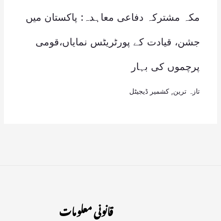
مکہ مشترکہ دفاعی معاہدہ: پاکستان میں
جشن، قیادت کے پورٹریٹس نمایاں،قومی
پرچموں کی بہار
تازہ ترین
,
کشمیر ڈیجیٹل
قانونی معلومات