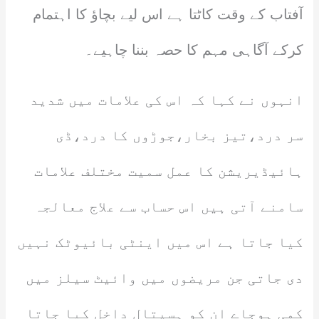
آفتاب کے وقت کاٹتا ہے اس لیے بچاؤ کا اہتمام
کرکے آگاہی مہم کا حصہ بننا چاہیے۔
انہوں نے کہا کہ اس کی علامات میں شدید
سر درد،تیز بخار،جوڑوں کا درد،ڈی
ہائیڈیریشن کا عمل سمیت مختلف علامات
سامنے آتی ہیں اس حساب سے علاج معالجہ
کیا جاتا ہے اس میں اینٹی بائیوٹک نہیں
دی جاتی جن مریضوں میں وائیٹ سیلز میں
کمی ہوجاے ان کو ہسپتال داخل کیا جاتا