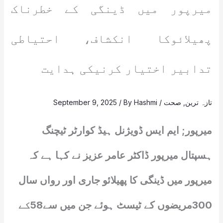
میرپور میں ڈینگی کے خطرناک
پھیلائوکا انکشاف، احتیاطی
تدابیر اختیار کرنیکی ہدایت
تازہ ترین
,
صحت
/
Hashmi
/ By
September 9, 2025
میرپور; ایم ایس ڈویژنل ہیڈ کوارٹر ٹیچنگ
ہسپتال میرپور ڈاکٹر عامر عزیز نے کہا ہے کہ
میرپور میں ڈینگی کا پھیلائو جاری اور رواں سال
300مریضوں کے ٹیسٹ ہوئے جن میں سے58کے