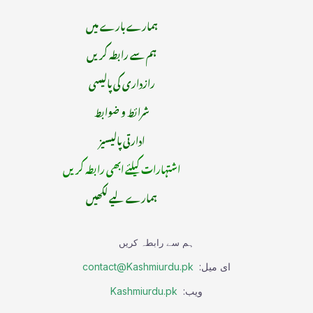
ہمارے بارے میں
ہم سے رابطہ کریں
رازداری کی پالیسی
شرائط و ضوابط
ادارتی پالیسیز
اشتہارات کیلئے ابھی رابطہ کریں
ہمارے لیے لکھیں
ہم سے رابطہ کریں
ای میل:
contact@Kashmiurdu.pk
ویب:
Kashmiurdu.pk