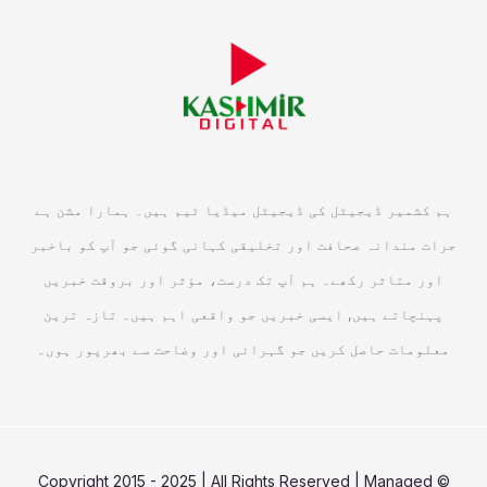
ہم کشمیر ڈیجیٹل کی ڈیجیٹل میڈیا ٹیم ہیں۔ ہمارا مشن ہے
جرات مندانہ صحافت اور تخلیقی کہانی گوئی جو آپ کو باخبر
اور متاثر رکھے۔ ہم آپ تک درست، مؤثر اور بروقت خبریں
پہنچاتے ہیں, ایسی خبریں جو واقعی اہم ہیں۔ تازہ ترین
معلومات حاصل کریں جو گہرائی اور وضاحت سے بھرپور ہوں۔
© Copyright 2015 - 2025 | All Rights Reserved | Managed