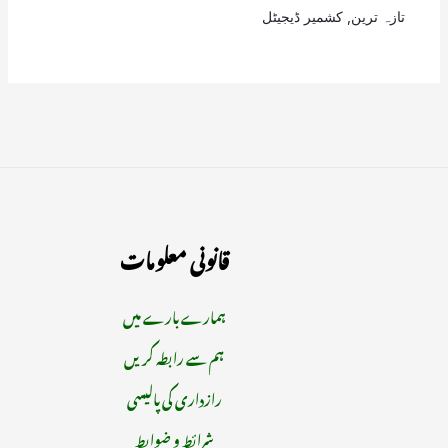
تازہ ترین
,
کشمیر ڈیجیٹل
قانونی معلومات
ہمارے بارے میں
ہم سے رابطہ کریں
رازداری کی پالیسی
شرائط و ضوابط