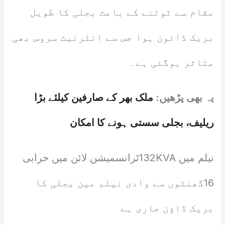
مقام سے ٹوٹنے کے باعث بجلی کا طویل
بریک ڈائون ہوا جس سے انٹرنیٹ سروس بھی
متاثر ہوگئی ہے۔
یہ بھی پڑھیں:
ملک بھر کے صارفین کیلئے بڑا
ریلیف، بجلی سستی ہونے کا امکان
نیلم میں 132KVAٹرانسمیشن لائن میں خرابی
16گھنٹوں سے وادی نیلم مین بجلی کا
بریک ڈاؤن جاری ہے