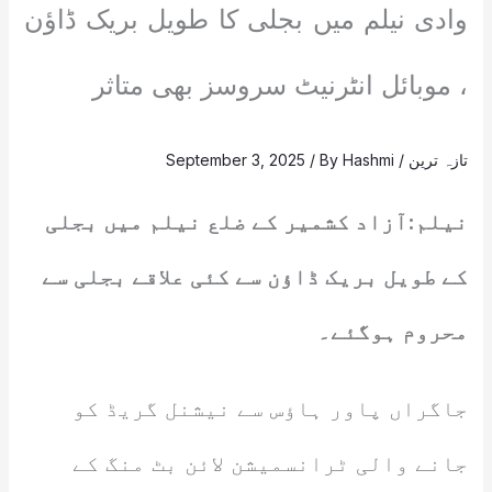
وادی نیلم میں بجلی کا طویل بریک ڈاؤن
، موبائل انٹرنیٹ سروسز بھی متاثر
تازہ ترین
/
Hashmi
/ By
September 3, 2025
نیلم:آزاد کشمیر کے ضلع نیلم میں بجلی
کے طویل بریک ڈاؤن سے کئی علاقے بجلی سے
محروم ہوگئے۔
جاگراں پاور ہاؤس سے نیشنل گریڈ کو
جانے والی ٹرانسمیشن لائن بٹ منگ کے