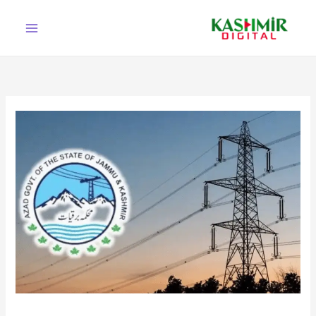
Ski
t
conten