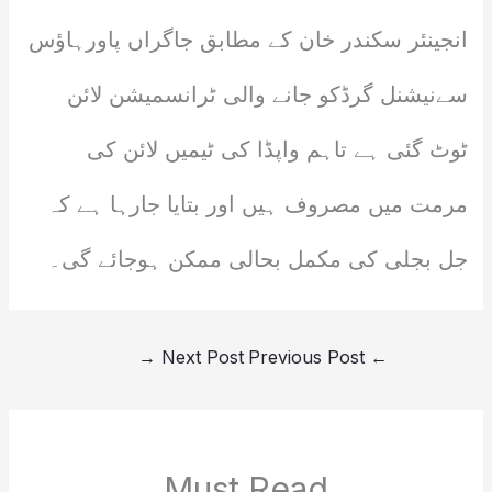
انجینئر سکندر خان کے مطابق جاگراں پاورہاؤس
سےنیشنل گرڈکو جانے والی ٹرانسمیشن لائن
ٹوٹ گئی ہے تاہم واپڈا کی ٹیمیں لائن کی
مرمت میں مصروف ہیں اور بتایا جارہا ہے کہ
جل بجلی کی مکمل بحالی ممکن ہوجائے گی۔
→
Next Post
Previous Post
←
Must Read