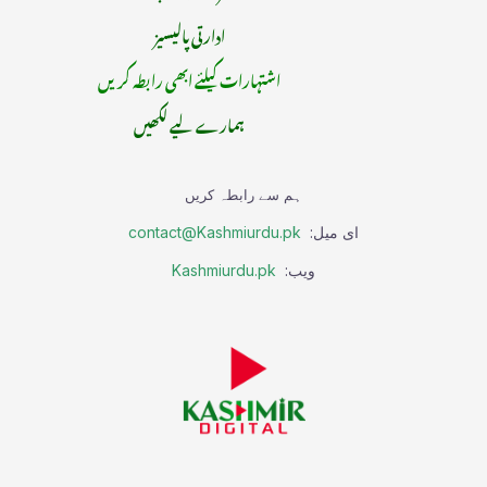
ادارتی پالیسیز
اشتہارات کیلئے ابھی رابطہ کریں
ہمارے لیے لکھیں
ہم سے رابطہ کریں
ای میل:
contact@Kashmiurdu.pk
ویب:
Kashmiurdu.pk