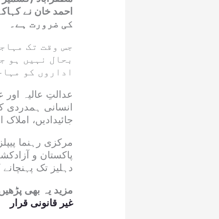
کی ضرورت ہے۔
جس وقت تک مہاج
بحال نہیں ہو ج
اداروں کو مہاج
عدالتِ عالیہ اور
انسانی ہمدردی کے 
جائیدادیں، املاک
مرکزی رہنما پیپلز
پاکستان و آزادک
دہلیز تک پہنچانے ک
مزید یہ بھی پڑھیں
غیر قانونی قرار