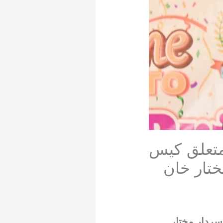
متعلق کیس
تار خان
 سردار مختار