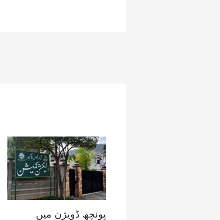
پونچھ ڈویژن میں