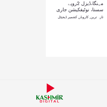
مہنگا،ڈیزل 2روپے
سستا، نوٹیفکیشن جاری
تازہ ترین
,
کاروبار
,
کشمیر ڈیجیٹل