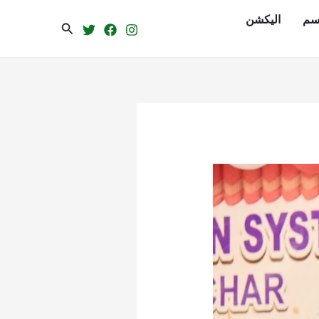
سم
الیکشن
Search