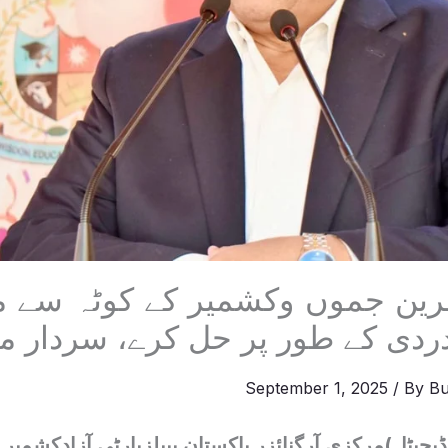
رین جموں وکشمیر کے کوٹہ سے 
ردی کے طور پر حل کرے، سردار مخ
September 1, 2025
/ By
Bu
یجیٹل)مرکزی آرگنائزر پاکستان پیپلزپارٹی آزادکشمیر