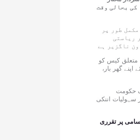
قبوضہ جموں وکشمیر 1989/90 کے کوٹہ کی بحالی وقت
مکمل طور پر
ر ریاستی
ون ناگزیر ہے
 متعلق کیس کو
اپنے گھر بار،
تک حکومت
 سہولیات اننکی
ٓسامی پر تقرری