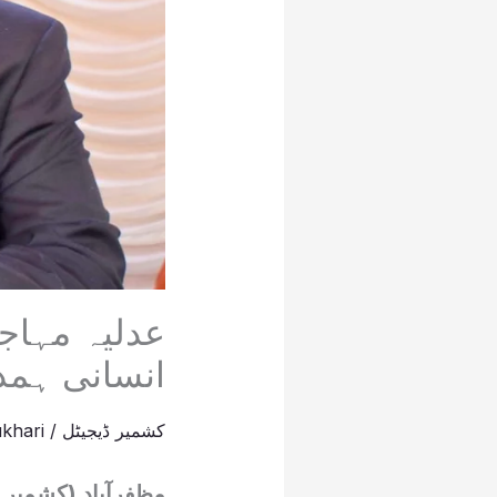
عدلیہ مہاج
انسانی ہمد
کشمیر ڈیجیٹل
/
khari
مظفرآباد (کشمیر ڈ