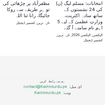
انتخابات: مسلم لیگ (ن)
مظفرآباد پر چڑھائی کی
کی 24 نشستوں کے
تو ہر طریقے سے روکا
ساتھ سادہ اکثریت،
جائیگا، رانا ثنا اللہ
وزارتِ عظمیٰ کے لیے 5
تازہ ترین
,
کشمیر ڈیجیٹل
اہم نام سامنے آ گئے
الیکشن
,
الیکشن 2026
,
تازہ ترین
,
کشمیر ڈیجیٹل
ہم سے رابطہ کریں
ای میل:
contact@Kashmiurdu.pk
ویب:
Kashmiurdu.pk