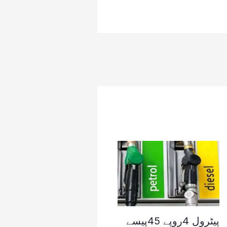
پیٹرول 4روپے 45پیسے