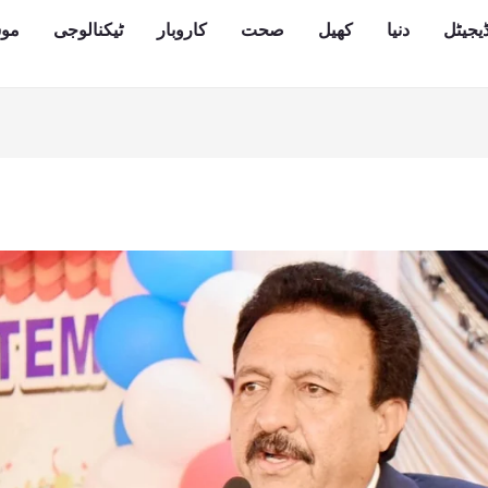
یجیٹل
دنیا
کھیل
صحت
کاروبار
ٹیکنالوجی
مو