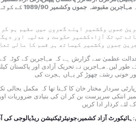
احمد خان نے کہاکہ مہاجرین م
رین جموں وکشمیر اپنے گھروں میں مقیم ہو کر 
اتے تب تک آزادکشمیر حکومت ، عدلیہ اور دیگ
رین جموں وکشمیر کیساتھ ہر قسم کا مالی تعا
 عدالت عظمیٰ سے گزارش ہے کہ مہاجرین کے کوٹہ کے
طور لیں۔مہاجرین نے تحریک آزادی اور پاکستان کیلئے 
 اور خونی رشتے چھوڑ کر یہاں ہجرت کی
پارٹی سردار مختار خان کا کہنا تھا کہ مکمل بحالی 
شمیر اننکی سرپرست بن کر ان کی بنیادی ضروریات اور
ے لئے کردار ادا کریں
:
ہائیکورٹ آزاد کشمیر،جونیئرٹیکنیشن ریڈیالوجی کی ا