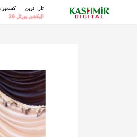
Ski
تازہ ترین
کشمیر ڈ
t
الیکشن پورٹل 26
conten