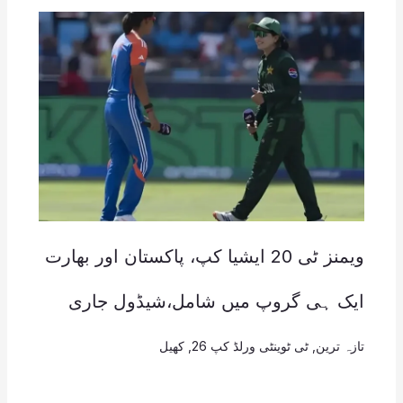
ویمنز ٹی 20 ایشیا کپ، پاکستان اور بھارت
ایک ہی گروپ میں شامل،شیڈول جاری
تازہ ترین
,
ٹی ٹوینٹی ورلڈ کپ 26
,
کھیل