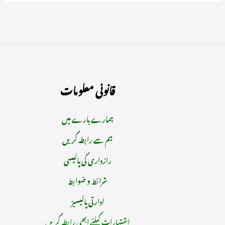
قانونی معلومات
ہمارے بارے میں
ہم سے رابطہ کریں
رازداری کی پالیسی
شرائط و ضوابط
ادارتی پالیسیز
اشتہارات کیلئے ابھی رابطہ کریں