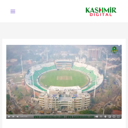
Ski
t
conten