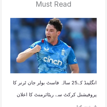
Must Read
انگلینڈ کے25 سالہ فاسٹ بولر جان ٹرنر کا
پروفیشنل کرکٹ سے ریٹائرمنٹ کا اعلان
تازہ ترین
,
کھیل