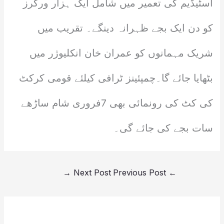
اسٹیڈیم کی تعمیر میں شامل ایک ہزار ورکرز
کو دن ایک بجے ظہرانہ دینگے۔ تقریب میں
شریک مہمانوں کو عمران خان انکلیوژر میں
بٹھایا جائے گا۔چمپئینز ٹرافی کیلئے قومی کرکٹ
کی کٹ کی رونمائی بھی 7فروری شام ساڑھے
سات بجے کی جائے گی۔
→
Next Post
Previous Post
←