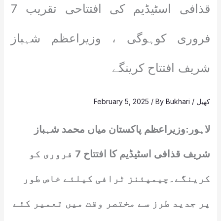
قذافی اسٹیڈیم کی افتتاحی تقریب 7
فروری کوہوگی ، وزیراعظم شہباز
شریف افتتاح کرینگے
کھیل
/
Bukhari
/ By
February 5, 2025
لاہور:وزیراعظم پاکستان میاں محمد شہباز
شریف قذافی اسٹیڈیم کا افتتاح 7 فروری کو
کرینگے۔چیمپئنز ٹرافی کیلئے خاص طور
پر جدید طرز سے مختصر وقت میں تعمیر کئے