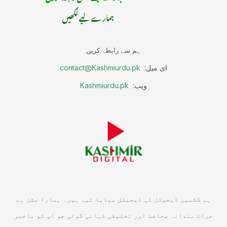
ہمارے لیے لکھیں
ہم سے رابطہ کریں
ای میل:
contact@Kashmiurdu.pk
ویب:
Kashmiurdu.pk
ہم کشمیر ڈیجیٹل کی ڈیجیٹل میڈیا ٹیم ہیں۔ ہمارا مشن ہے
جرات مندانہ صحافت اور تخلیقی کہانی گوئی جو آپ کو باخبر