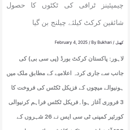
چیمپئینز ٹرافی کی ٹکٹوں کا حصول
شائقین کرکٹ کیلئے چیلنج بن گیا
کھیل
/
Bukhari
/ By
February 4, 2025
لاہور: پاکستان کرکٹ بورڈ (پی سی بی) کی
جانب سے جاری کردہ اعلامیے کے مطابق ملک میں
ہونیوالے میچوں کے فزیکل ٹکٹس کی فروخت کا
3 فروری آغاز ہوا۔فریکل ٹکٹس فراہم کرنیوالی
کورئیر کمپنی ٹی سی ایس نے 26 شہروں کے