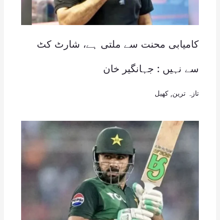
کامیابی محنت سے ملتی ہے، شارٹ کٹ
سے نہیں : جہانگیر خان
تازہ ترین
,
کھیل