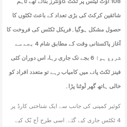
108 آؤٹ لیٹس پر ٹکٹ کاؤنٹرز بنائے تھے تاہم
شائقین کرکٹ کی بڑی تعداد کے باعث ٹکٹوں کا
حصول مشکل ہوگیا۔فریکل ٹکٹس کی فروخت کا
آغاز پاکستانی وقت کے مطابق شام 4 بجے سے
شروع ہوا 6 بجے تک جاری رہا، اس دوران کئی
فینز ٹکٹ پانے میں کامیاب رہے تو متعدد افراد کو
خالی ہاتھ گھر لَوٹنا پڑا۔
کوئیر کمپنی کی جانب سے ایک شناختی کارڈ پر
4 ٹکٹس جاری کیے گئے۔اسی طرح آج بُک کیے