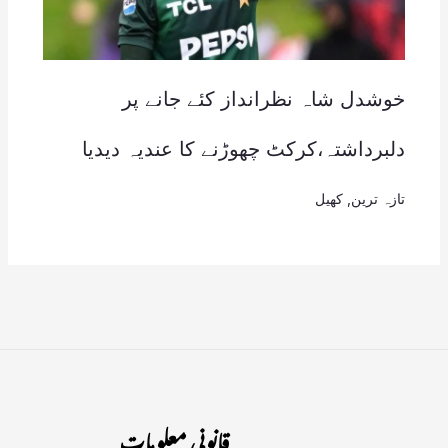
خوشدل شاہ نظرانداز کئے جانے پر
دلبرداشتہ،کرکٹ چھوڑنے کا عندیہ دیدیا
تازہ ترین
,
کھیل
قانونی معلومات