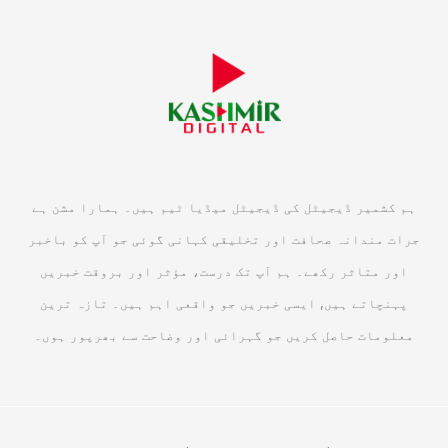
ہم کشمیر ڈیجیٹل کی ڈیجیٹل میڈیا ٹیم ہیں۔ ہمارا مشن ہے
جرات مندانہ صحافت اور تخلیقی کہانی گوئی جو آپ کو باخبر
اور متاثر رکھے۔ ہم آپ تک درست، مؤثر اور بروقت خبریں
پہنچاتے ہیں, ایسی خبریں جو واقعی اہم ہیں۔ تازہ ترین
معلومات حاصل کریں جو گہرائی اور وضاحت سے بھرپور ہوں۔