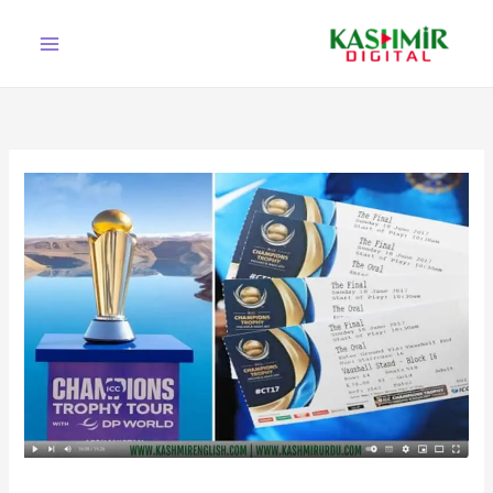
Ski
t
conten