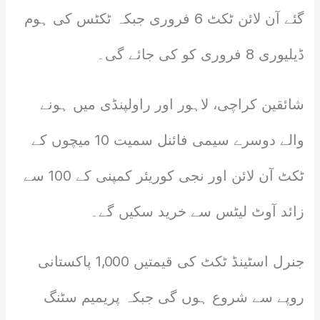
گئے آن لائن ٹکٹ 6 فروری جبکہ ٹکٹس کی ہوم
ڈیلیوری 8 فروری کو کی جائے گی۔
شائقین کراچی، لاہور اور راولپنڈی میں ہونے
والے دوسرے سیمی فائنل سمیت 10 میچوں کے
ٹکٹ آن لائن اور نجی کوریئر کمپنی کے 100 سے
زائد آوٹ لیٹس سے خرید سکیں گے۔
جنرل اسٹینڈ ٹکٹ کی قیمتیں 1,000 پاکستانی
روپے سے شروع ہوں گی جبکہ پریمیم سٹنگ