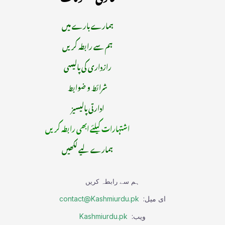
ہمارے بارے میں
ہم سے رابطہ کریں
رازداری کی پالیسی
شرائط و ضوابط
ادارتی پالیسیز
اشتہارات کیلئے ابھی رابطہ کریں
ہمارے لیے لکھیں
ہم سے رابطہ کریں
ای میل:
contact@Kashmiurdu.pk
ویب:
Kashmiurdu.pk