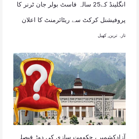
انگلینڈ کے25 سالہ فاسٹ بولر جان ٹرنر کا
پروفیشنل کرکٹ سے ریٹائرمنٹ کا اعلان
تازہ ترین
,
کھیل
آزادکشمیر ، حکومت سازی کی دوڑ فیصلہ