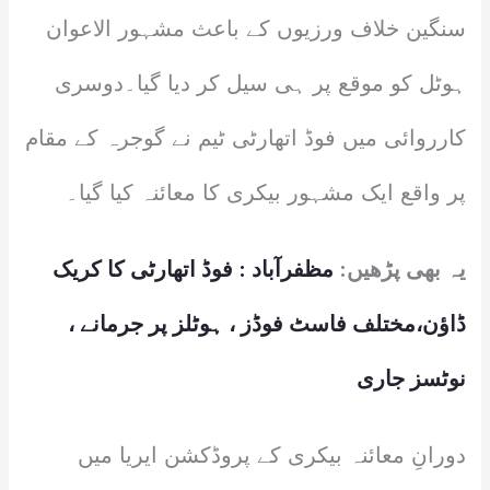
سنگین خلاف ورزیوں کے باعث مشہور الاعوان
ہوٹل کو موقع پر ہی سیل کر دیا گیا۔دوسری
کارروائی میں فوڈ اتھارٹی ٹیم نے گوجرہ کے مقام
پر واقع ایک مشہور بیکری کا معائنہ کیا گیا۔
یہ بھی پڑھیں:
مظفرآباد : فوڈ اتھارٹی کا کریک
ڈاؤن،مختلف فاسٹ فوڈز ، ہوٹلز پر جرمانے ،
نوٹسز جاری
دورانِ معائنہ بیکری کے پروڈکشن ایریا میں