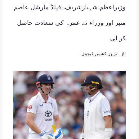
وزیراعظم شہبازشریف، فیلڈ مارشل عاصم
منیر اور وزراء نے عمرہ کی سعادت حاصل
کر لی
تازہ ترین
,
کشمیر ڈیجیٹل