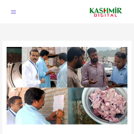
Ski
t
conten