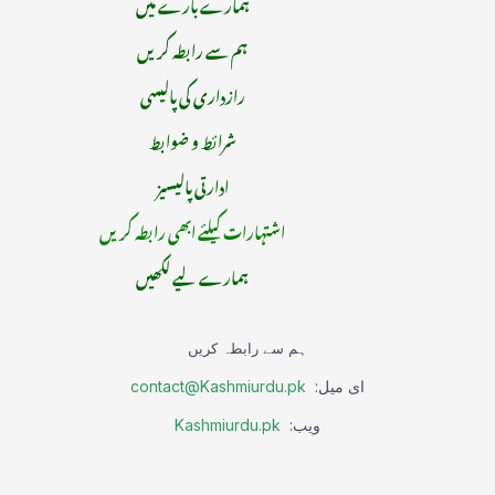
ہمارے بارے میں
ہم سے رابطہ کریں
رازداری کی پالیسی
شرائط و ضوابط
ادارتی پالیسیز
اشتہارات کیلئے ابھی رابطہ کریں
ہمارے لیے لکھیں
ہم سے رابطہ کریں
ای میل:
contact@Kashmiurdu.pk
ویب:
Kashmiurdu.pk