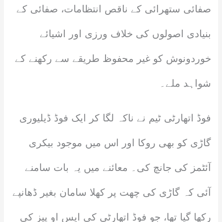
صفائی ستھرائی کے ناقص انتظامات، صفائی کے
بنیادی اصولوں کی خلاف ورزی اور اشیائے
خوردونوش کو غیر محفوظ طریقے سے رکھنے کے
شواہد ملے۔
فوڈ اتھارٹی ٹیم نے ناکہ لگا کر ایک فوڈ ڈیلیوری
گاڑی کو بھی روکا اور اس میں موجود بیکری
آئٹمز کی جانچ کی۔ معائنے میں یہ بات سامنے
آئی کہ گاڑی کی چھت پر کھلا سامان بغیر ڈھانپے
رکھا گیا تھا، جو فوڈ اتھارٹی کی ایس او پیز کی