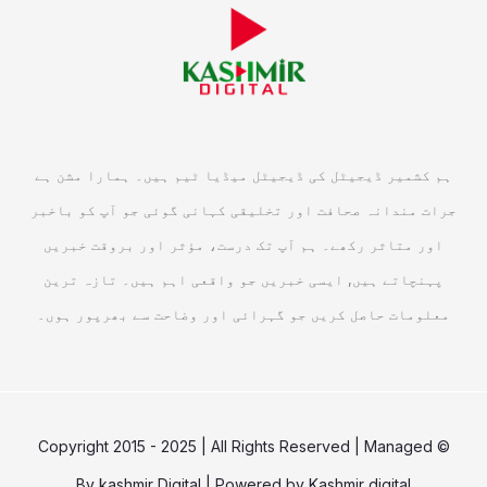
ہم کشمیر ڈیجیٹل کی ڈیجیٹل میڈیا ٹیم ہیں۔ ہمارا مشن ہے
جرات مندانہ صحافت اور تخلیقی کہانی گوئی جو آپ کو باخبر
اور متاثر رکھے۔ ہم آپ تک درست، مؤثر اور بروقت خبریں
پہنچاتے ہیں, ایسی خبریں جو واقعی اہم ہیں۔ تازہ ترین
معلومات حاصل کریں جو گہرائی اور وضاحت سے بھرپور ہوں۔
© Copyright 2015 - 2025 | All Rights Reserved | Managed
By
kashmir Digital
| Powered by
Kashmir digital