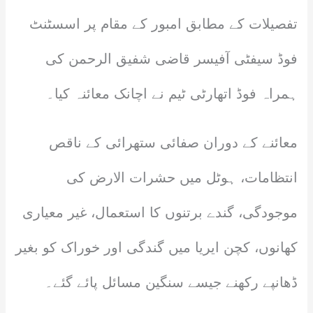
تفصیلات کے مطابق امبور کے مقام پر اسسٹنٹ
فوڈ سیفٹی آفیسر قاضی شفیق الرحمن کی
ہمراہ فوڈ اتھارٹی ٹیم نے اچانک معائنہ کیا۔
معائنے کے دوران صفائی ستھرائی کے ناقص
انتظامات، ہوٹل میں حشرات الارض کی
موجودگی، گندے برتنوں کا استعمال، غیر معیاری
کھانوں، کچن ایریا میں گندگی اور خوراک کو بغیر
ڈھانپے رکھنے جیسے سنگین مسائل پائے گئے۔