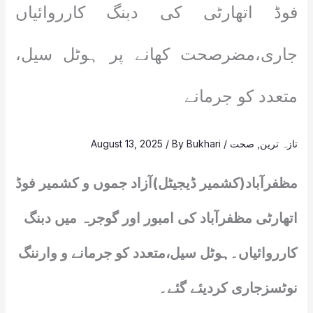
فوڈ اتھارٹی کی دبنگ کارروائیاں
جاری،مضرصحت کھانے پر ہوٹل سیل،
متعدد کو جرمانے
تازہ ترین
,
صحت
/
Bukhari
/ By
August 13, 2025
مظفرآباد(کشمیر ڈیجیٹل)آزاد جموں و کشمیر فوڈ
اتھارٹی مظفرآباد کی امبور اور گوجرہ میں دبنگ
کارروائیاں۔ہوٹل سیل،متعدد کو جرمانے و وارننگ
نوٹسزجاری کردیئے گئے۔