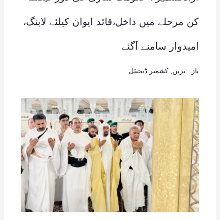
کن مرحلے میں داخل،قائد ایوان کیلئے لابنگ،
امیدوار سامنے آگئے
تازہ ترین
,
کشمیر ڈیجیٹل