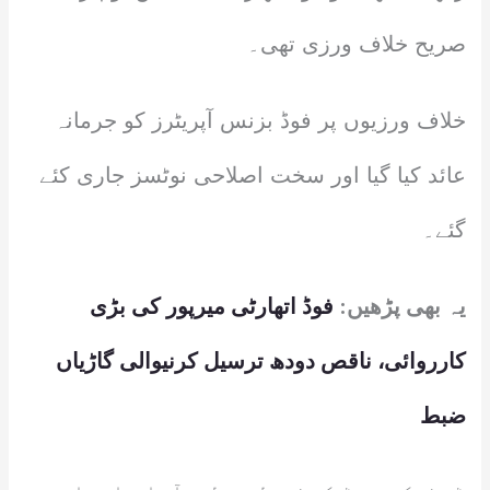
صریح خلاف ورزی تھی۔
خلاف ورزیوں پر فوڈ بزنس آپریٹرز کو جرمانہ
عائد کیا گیا اور سخت اصلاحی نوٹسز جاری کئے
گئے۔
یہ بھی پڑھیں:
فوڈ اتھارٹی میرپور کی بڑی
کارروائی، ناقص دودھ ترسیل کرنیوالی گاڑیاں
ضبط