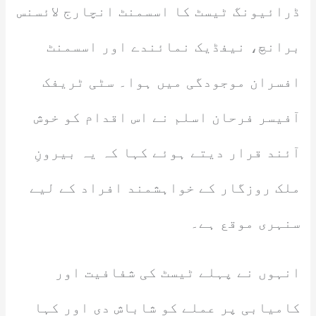
ڈرائیونگ ٹیسٹ کا اسسمنٹ انچارج لائسنس
برانچ، نیفڈیک نمائندے اور اسسمنٹ
افسران موجودگی میں ہوا۔ سٹی ٹریفک
آفیسر فرحان اسلم نے اس اقدام کو خوش
آئند قرار دیتے ہوئے کہا کہ یہ بیرونِ
ملک روزگار کے خواہشمند افراد کے لیے
سنہری موقع ہے۔
انہوں نے پہلے ٹیسٹ کی شفافیت اور
کامیابی پر عملے کو شاباش دی اور کہا