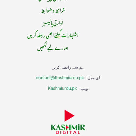
شرائط و ضوابط
ادارتی پالیسیز
اشتہارات کیلئے ابھی رابطہ کریں
ہمارے لیے لکھیں
ہم سے رابطہ کریں
ای میل:
contact@Kashmiurdu.pk
ویب:
Kashmiurdu.pk