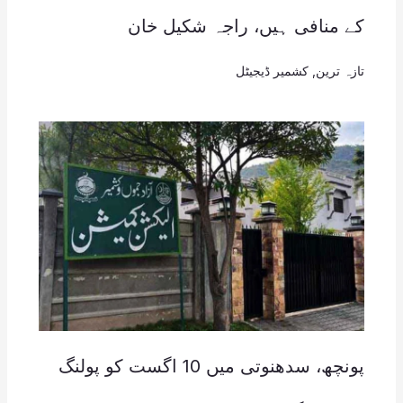
کے منافی ہیں، راجہ شکیل خان
تازہ ترین
,
کشمیر ڈیجیٹل
پونچھ، سدھنوتی میں 10 اگست کو پولنگ