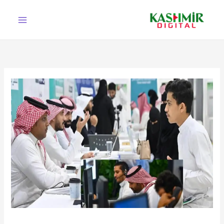
Ski
t
conten