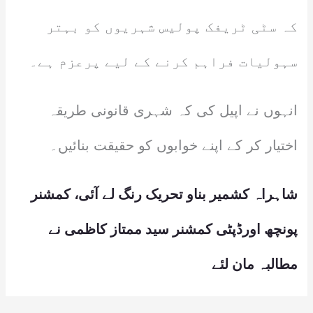
کہ سٹی ٹریفک پولیس شہریوں کو بہتر
سہولیات فراہم کرنے کے لیے پرعزم ہے۔
انہوں نے اپیل کی کہ شہری قانونی طریقہ
اختیار کر کے اپنے خوابوں کو حقیقت بنائیں۔
شاہراہ کشمیر بناو تحریک رنگ لے آئی، کمشنر
پونچھ اورڈپٹی کمشنر سید ممتاز کاظمی نے
مطالبہ مان لئے