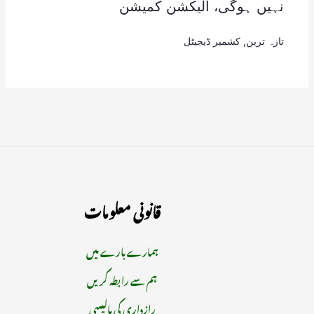
نہیں ہوگی، الیکشن کمیشن
تازہ ترین
,
کشمیر ڈیجیٹل
قانونی معلومات
ہمارے بارے میں
ہم سے رابطہ کریں
رازداری کی پالیسی