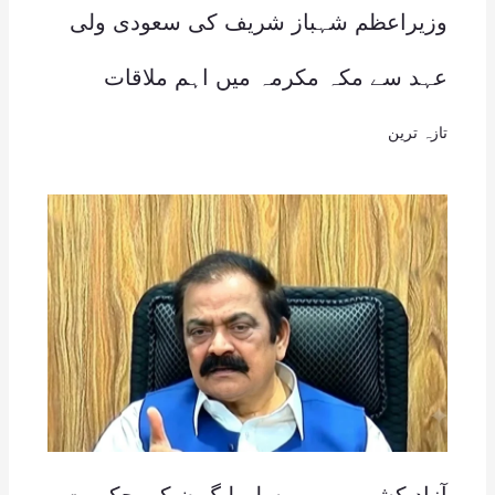
وزیراعظم شہباز شریف کی سعودی ولی
عہد سے مکہ مکرمہ میں اہم ملاقات
تازہ ترین
آزاد کشمیر میں مسلم لیگ ن کی حکومت