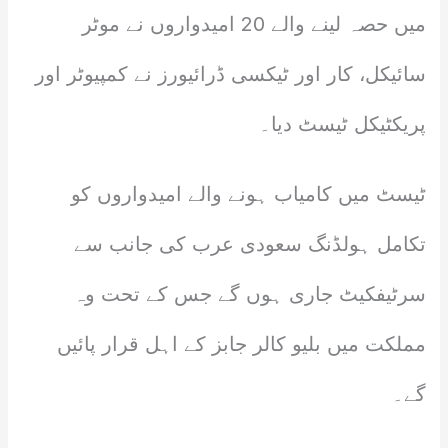
میں حصہ لینے والے 20 امیدواروں نے موٹر
سائیکل، کار اور ٹیکسی ڈرائیورز نے کمپیوٹر اور
پریکٹیکل ٹیسٹ دیا۔
ٹیسٹ میں کامیاب ہونے والے امیدواروں کو
تکامل ہولڈنگ سعودی عرب کی جانب سے
سرٹیفکیٹ جاری ہوں گے جس کے تحت وہ
مملکت میں بلیو کالر جابز کے اہل قرار پائیں
گے۔