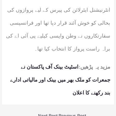
انٹرنیشنل ایئرلائن کی پیرس کے لیے پروازوں کی
بحالی کو خوش آئند قرار دیا تھا اور فرانسیسی
سفارتکاروں نے وطن واپسی کیلیے پی آئی اے کی
براہ راست پرواز کا انتخاب کیا تھا۔
مزید یہ پڑھیں:
اسٹیٹ بینک آف پاکستان نے
جمعرات کو ملک بھر میں بینک اور مالیاتی ادارے
بند رکھنے کا اعلان
→
Next Post
Previous Post
←