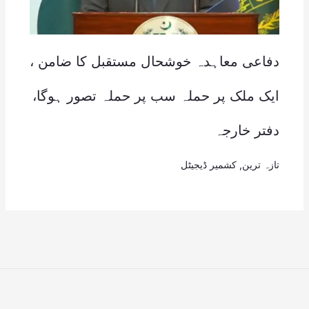
دفاعی معاہدہ خوشحال مستقبل کا ضامن ،
ایک ملک پر حملہ سب پر حملہ تصور ہوگا،
دفتر خارجہ
تازہ ترین
,
کشمیر ڈیجیٹل