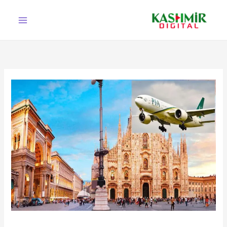
Ski
t
conten