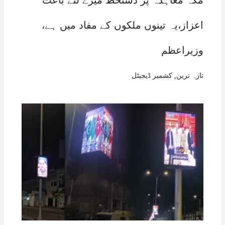
مکہ معاہدہ پر دستخط میرے لئے باعث
اعزاز،یہ تینوں ملکوں کے مفاد میں ہے،
وزیراعظم
تازہ ترین
,
کشمیر ڈیجیٹل