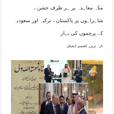
مکہ معاہدہ پر ہر طرف جشن ،
شاہراہوں پر پاکستان ، ترکیہ اور سعودیہ
کے پرچموں کی بہار
تازہ ترین
,
کشمیر ڈیجیٹل