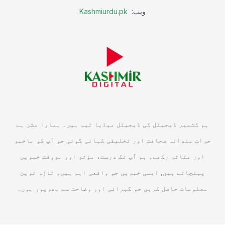
ویب:
Kashmiurdu.pk
ہم کشمیر ڈیجیٹل کی ڈیجیٹل میڈیا ٹیم ہیں۔ ہمارا مشن ہے
جرات مندانہ صحافت اور تخلیقی کہانی گوئی جو آپ کو باخبر
اور متاثر رکھے۔ ہم آپ تک درست، مؤثر اور بروقت خبریں
پہنچاتے ہیں, ایسی خبریں جو واقعی اہم ہیں۔ تازہ ترین
معلومات حاصل کریں جو گہرائی اور وضاحت سے بھرپور ہوں۔