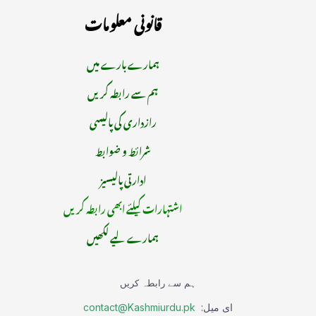
قانونی معلومات
ہمارے بارے میں
ہم سے رابطہ کریں
رازداری کی پالیسی
شرائط و ضوابط
ادارتی پالیسیز
اشتہارات کیلئے ابھی رابطہ کریں
ہمارے لیے لکھیں
ہم سے رابطہ کریں
ای میل:
contact@Kashmiurdu.pk