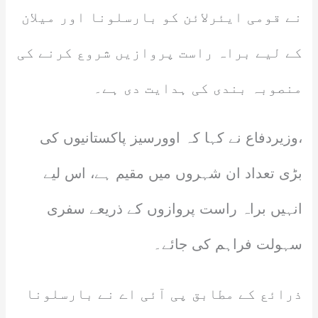
نے قومی ایئرلائن کو بارسلونا اور میلان
کے لیے براہ راست پروازیں شروع کرنے کی
منصوبہ بندی کی ہدایت دی ہے۔
،وزیردفاع نے کہا کہ اوورسیز پاکستانیوں کی
بڑی تعداد ان شہروں میں مقیم ہے، اس لیے
انہیں براہ راست پروازوں کے ذریعے سفری
سہولت فراہم کی جائے۔
ذرائع کے مطابق پی آئی اے نے بارسلونا