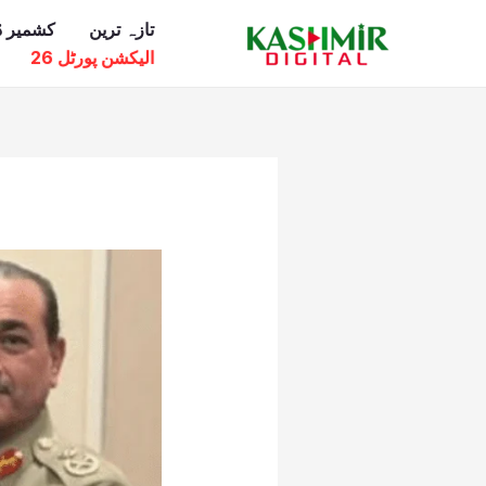
Ski
تازہ ترین
کشمیر ڈ
t
الیکشن پورٹل 26
conten