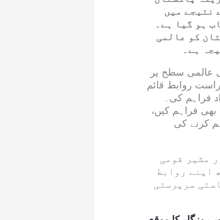
 نتیجے میں
ب ہو گیا ہے۔
ان کو عالمی
یجہ ہے۔
ی عالمی سطح پر
 راست روابط قائم
اد فراہم کی۔
بھی فراہم کیں،
م کرنے کی
ر مشیر قومی
 اپنے روابط
استی سرپرستی
ر روزگار کا موقع