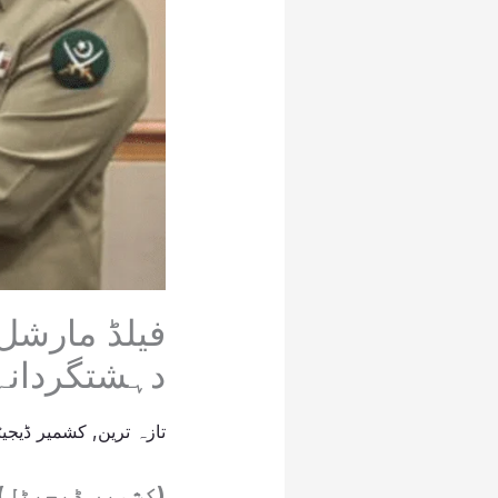
فیلڈ مارشل 
دہشتگردانہ
تازہ ترین
,
کشمیر ڈیجیٹ
(کشمیر ڈیجیٹل) 