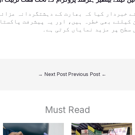
ے خبردار کیا کہ بھارت کے دہشتگردانہ عزائم
 کیلئے بھی خطرہ ہیں، اور یہ پیشرفت پاکستان
 سطح پر مزید نمایاں کرتی ہے۔
→
Next Post
Previous Post
←
Must Read