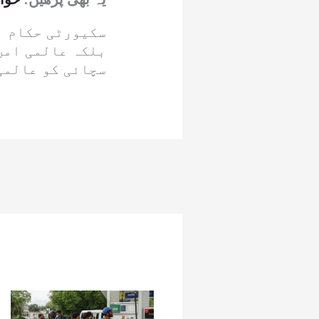
سکیورٹی حکام ن
بلکہ عالمی امن
سچائی کو عالمی