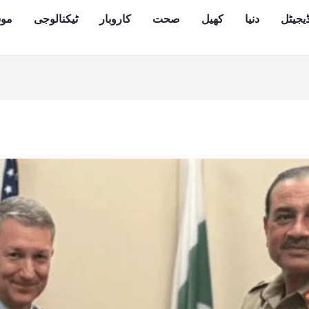
یجیٹل
دنیا
کھیل
صحت
کاروبار
ٹیکنالوجی
مو