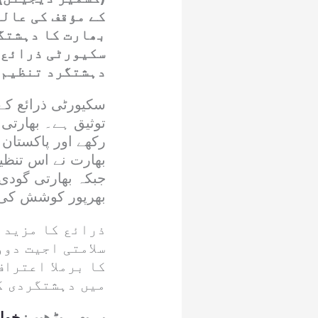
کے مؤقف کی عالم
بھارت کا دہشتگر
سکیورٹی ذرائع 
دہشتگرد تنظیم 
سکیورٹی ذرائع کے
توثیق ہے۔ بھارتی 
رکھے اور پاکستان 
بھارت نے اس تنظی
جبکہ بھارتی گودی
بھرپور کوشش کی
ذرائع کا مزید 
سلامتی اجیت دو
کا برملا اعترا
میں دہشتگردی ک
یہ بھی پڑھیں:
خوات