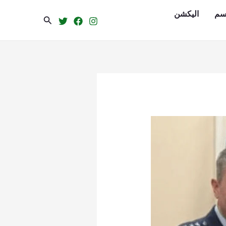
سم
الیکشن
Search