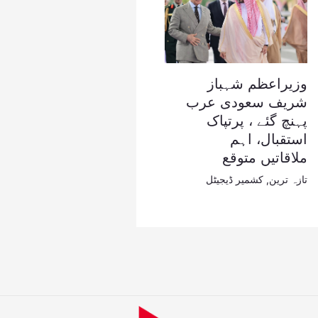
وزیراعظم شہباز
شریف سعودی عرب
پہنچ گئے ، پرتپاک
استقبال، اہم
ملاقاتیں متوقع
تازہ ترین
,
کشمیر ڈیجیٹل