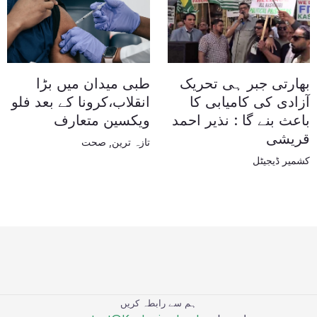
بھارتی جبر ہی تحریک
طبی میدان میں بڑا
آزادی کی کامیابی کا
انقلاب،کرونا کے بعد فلو
باعث بنے گا : نذیر احمد
ویکسین متعارف
قریشی
تازہ ترین
,
صحت
کشمیر ڈیجیٹل
ہم سے رابطہ کریں