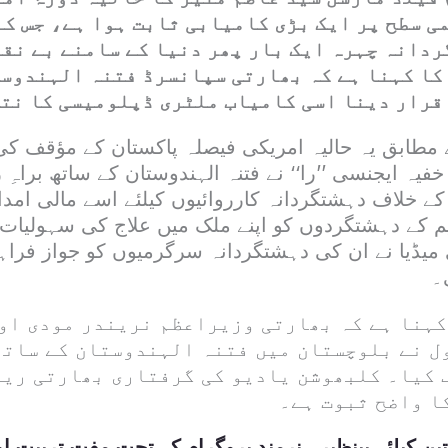
ی سطح پر ایک بڑی کامیابی ثابت ہوا ہے، جس کے
دانہ چہرہ ایک بار پھر دنیا کے سامنے بے نقا
کا کہنا ہے کہ بھارتی سپانسرڈ فتنہ الہندوست
قرار دینا اسی کامیاب ملٹری ڈپلومیسی کا نت
 مطابق یہ حالیہ امریکی فیصلہ پاکستان کے مؤقف ک
خفیہ ایجنسی ’’را‘‘ نے فتنہ الہندوستان کے ساتھ براہِ
کے خلاف دہشتگردانہ کارروائیوں کیلئے اسے مالی امد
م کے دہشتگردوں کو اپنے ملک میں علاج کی سہولیات 
 میڈیا نے ان کی دہشتگردانہ سرگرمیوں کو جواز فراہ
۔
کہنا ہے کہ بھارتی وزیراعظم نریندر مودی او
ول نے بلوچستان میں فتنہ الہندوستان کے ساتھ
ف کیا۔ کلبھوشن یادیو کی گرفتاری بھارتی ری
ا واضح ثبوت ہے۔
ین کیلئے بینظیر ہنرمند پروگرام کے تحت مفت تربیت او