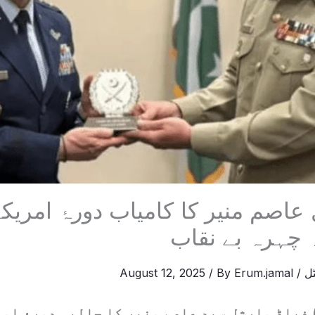
عاصم منیر کا کامیاب دورۂ امریکہ
 چہرہ بے نقاب
ل
/
Erum.jamal
/ By
August 12, 2025
فیلڈ مارشل سید عاصم منیر کا حالیہ دورۂ ام