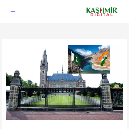
Ski
t
conten