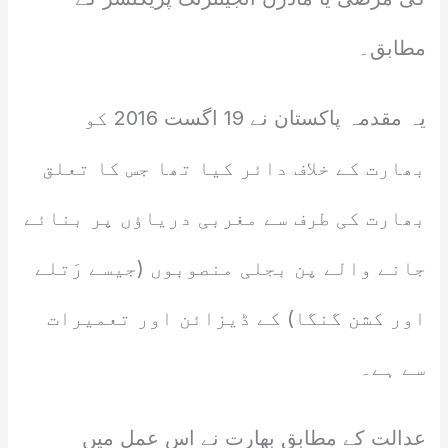
مطابق۔
یہ مقدمہ پاکستان نے 19 اگست 2016 کو
بھارت کے خلاف دائر کیا تھا جس کا تعلق
بھارت کی طرف سے مغربی دریاؤں پر بنائے
جانے والے پن بجلی منصوبوں (جیسے رَتلے
اور کشن گنگا) کے ڈیزائن اور تعمیرات
سے ہے۔
عدالت کے مطابق بھارت نے اس عمل میں