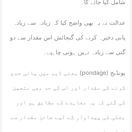
شامل کیا جائے گا۔
عدالت نے یہ بھی واضح کیا کہ زیادہ سے زیادہ
پانی ذخیرہ کرنے کی گنجائش اس مقدار سے دو
گنی سے زیادہ نہیں ہونی چاہیے۔
پونڈیج (pondage) یعنی ڈیم میں پانی جمع
کرنے کی مقدار اور اس کی حد بھی متعین
کی گئی کہ یہ معاہدے کے مطابق ہو اور
بجلی کی پیداوار کے لیے جائز مقدار سے
زیادہ نہ ہو۔