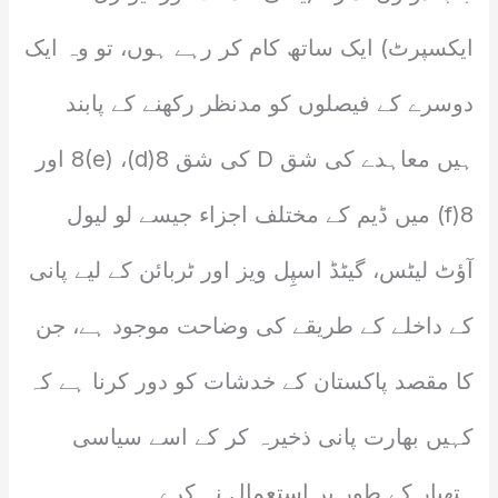
ایکسپرٹ) ایک ساتھ کام کر رہے ہوں، تو وہ ایک
دوسرے کے فیصلوں کو مدنظر رکھنے کے پابند
ہیں معاہدے کی شق D کی شق 8(d)، 8(e) اور
8(f) میں ڈیم کے مختلف اجزاء جیسے لو لیول
آؤٹ لیٹس، گیٹڈ اسپِل ویز اور ٹربائن کے لیے پانی
کے داخلے کے طریقے کی وضاحت موجود ہے، جن
کا مقصد پاکستان کے خدشات کو دور کرنا ہے کہ
کہیں بھارت پانی ذخیرہ کر کے اسے سیاسی
ہتھیار کے طور پر استعمال نہ کرے۔