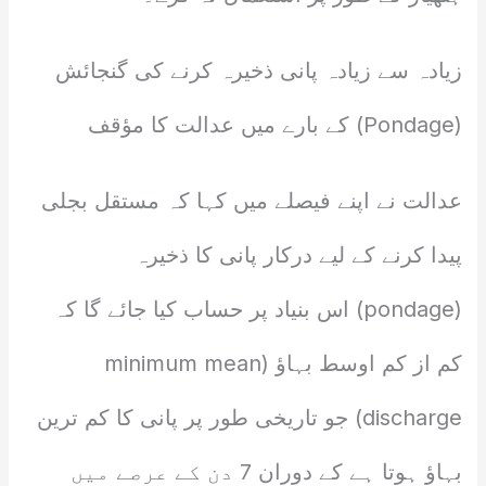
زیادہ سے زیادہ پانی ذخیرہ کرنے کی گنجائش
(Pondage) کے بارے میں عدالت کا مؤقف
عدالت نے اپنے فیصلے میں کہا کہ مستقل بجلی
پیدا کرنے کے لیے درکار پانی کا ذخیرہ
(pondage) اس بنیاد پر حساب کیا جائے گا کہ
کم از کم اوسط بہاؤ (minimum mean
discharge) جو تاریخی طور پر پانی کا کم ترین
بہاؤ ہوتا ہے کے دوران 7 دن کے عرصے میں