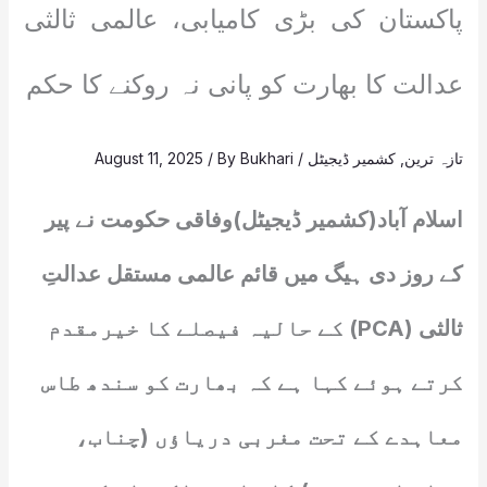
پاکستان کی بڑی کامیابی، عالمی ثالثی
عدالت کا بھارت کو پانی نہ روکنے کا حکم
تازہ ترین
,
کشمیر ڈیجیٹل
/
Bukhari
/ By
August 11, 2025
اسلام آباد(کشمیر ڈیجیٹل)وفاقی حکومت نے پیر
کے روز دی ہیگ میں قائم عالمی مستقل عدالتِ
ثالثی (PCA) کے حالیہ فیصلے کا خیرمقدم
کرتے ہوئے کہا ہے کہ بھارت کو سندھ طاس
معاہدے کے تحت مغربی دریاؤں (چناب،