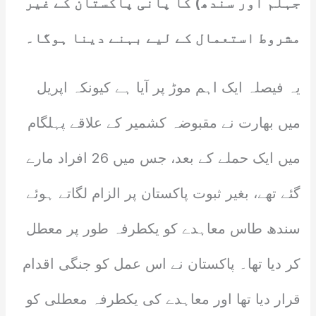
جہلم اور سندھ) کا پانی پاکستان کے غیر
مشروط استعمال کے لیے بہنے دینا ہوگا۔
یہ فیصلہ ایک اہم موڑ پر آیا ہے کیونکہ اپریل
میں بھارت نے مقبوضہ کشمیر کے علاقے پہلگام
میں ایک حملے کے بعد، جس میں 26 افراد مارے
گئے تھے، بغیر ثبوت پاکستان پر الزام لگاتے ہوئے
سندھ طاس معاہدے کو یکطرفہ طور پر معطل
کر دیا تھا۔ پاکستان نے اس عمل کو جنگی اقدام
قرار دیا تھا اور معاہدے کی یکطرفہ معطلی کو