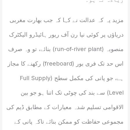
مزید یہ کہ عدالت نے کہا کہ جب بھارت مغربی
دریاؤں پر کوئی نیا رن آف ریور ہائیڈرو الیکٹرک
منصوبہ (run-of-river plant) بنائے، تو وہ صرف
اس حد تک فری بور (freeboard) رکھنے کا مجاز
ہے، جو پانی کی مکمل سطح (Full Supply
Level) سے بند کی چوٹی تک اتنا ہو جو بین
الاقوامی تسلیم شدہ معیارات کے مطابق ڈیم کی
مجموعی حفاظت کو ممکن بنائے تاکہ پانی کے