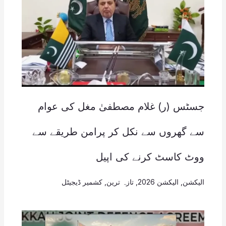
جسٹس (ر) غلام مصطفیٰ مغل کی عوام
سے گھروں سے نکل کر پرامن طریقے سے
ووٹ کاسٹ کرنے کی اپیل
الیکشن
,
الیکشن 2026
,
تازہ ترین
,
کشمیر ڈیجیٹل