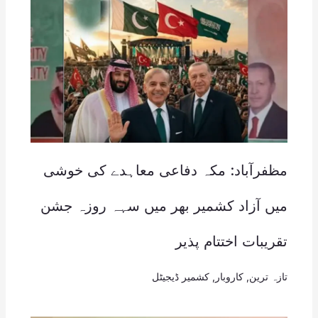
مظفرآباد: مکہ دفاعی معاہدے کی خوشی
میں آزاد کشمیر بھر میں سہہ روزہ جشن
تقریبات اختتام پذیر
تازہ ترین
,
کاروبار
,
کشمیر ڈیجیٹل