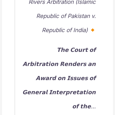
Rivers Arbitration (Islamic
Republic of Pakistan v.
Republic of India)
𝗧𝗵𝗲 𝗖𝗼𝘂𝗿𝘁 𝗼𝗳
𝗔𝗿𝗯𝗶𝘁𝗿𝗮𝘁𝗶𝗼𝗻 𝗥𝗲𝗻𝗱𝗲𝗿𝘀 𝗮𝗻
𝗔𝘄𝗮𝗿𝗱 𝗼𝗻 𝗜𝘀𝘀𝘂𝗲𝘀 𝗼𝗳
𝗚𝗲𝗻𝗲𝗿𝗮𝗹 𝗜𝗻𝘁𝗲𝗿𝗽𝗿𝗲𝘁𝗮𝘁𝗶𝗼𝗻
𝗼𝗳 𝘁𝗵𝗲…