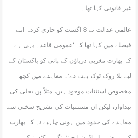
غیر قانونی کہا تھا۔
عالمی عدالت نے 8 اگست کو جاری کردہ اپنے
فیصلے میں کہا تھا کہ ’عمومی قاعدہ یہی ہے
کہ بھارت مغربی دریاؤں کے پانی کو پاکستان کے
لیے بلا روک ٹوک بہنے دے‘۔ معاہدے میں کچھ
مخصوص استثنات موجود ہیں، مثلاً پن بجلی کی
پیداوار، لیکن ان مستثنیات کی تشریح سختی سے
معاہدے کی حدود میں ہونی چاہیے نہ کہ بھارت
کی مرضی یا ماڈرن انجینئرنگ پریکٹسز کے