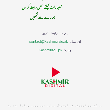
اشتہارات کیلئے ابھی رابطہ کریں
ہمارے لیے لکھیں
ہم سے رابطہ کریں
ای میل:
contact@Kashmiurdu.pk
ویب:
Kashmiurdu.pk
ہم کشمیر ڈیجیٹل کی ڈیجیٹل میڈیا ٹیم ہیں۔ ہمارا مشن ہے