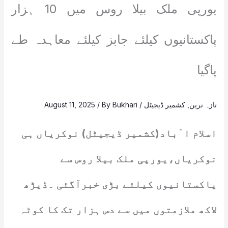
یورپی ملک بیلا روس میں 10 ہزار
پاکستانیوں کیلئے جابز کیلئے معاہدہ طے
پاگیا
تازہ ترین
,
کشمیر ڈیجیٹل
/
Bukhari
/ By
August 11, 2025
اسلام ا ٓباد(کشمیر ڈیجیٹل) نوکریاں ہی
نوکریاں،یورپی ملک بیلا روس سے
پاکستانیوں کیلئے بڑی خبرآگئی ۔ڈیڑھ
لاکھ ملازمتوں میں سے دس ہزار تک کا کوٹہ