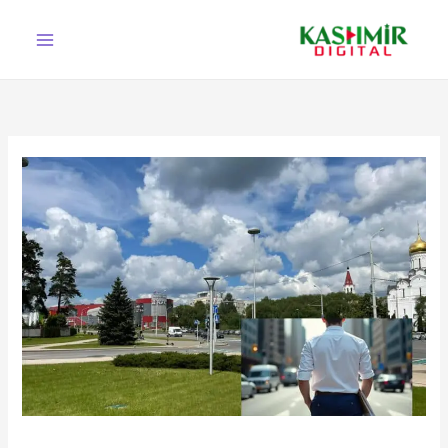
Ski
t
conten