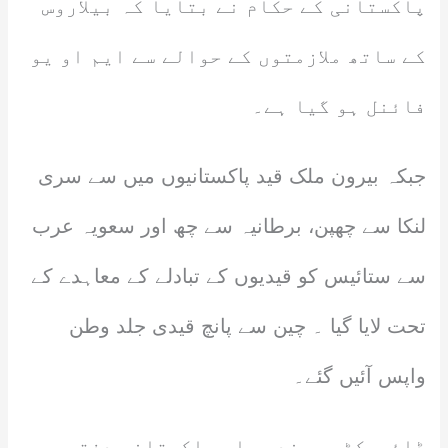
پاکستانی کے حکام نے بتایا کہ بیلاروس
کے ساتھ ملازمتوں کے حوالے سے ایم او یو
فائنل ہو گیا ہے۔
جبکہ بیرون ملک قید پاکستانیوں میں سے سری
لنکا سے چھپن، برطانیہ سے چھ اور سعویہ عرب
سے ستائیس کو قیدیوں کے تبادلے کے معاہدے کے
تحت لایا گیا ۔ چین سے پانچ قیدی جلد وطن
واپس آئیں گئے۔
ڈائریکٹر سمندر پار پاکستانی دفتر