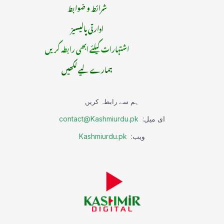
شرائط و ضوابط
ادارتی پالیسیز
اشتہارات کیلئے ابھی رابطہ کریں
ہمارے لیے لکھیں
ہم سے رابطہ کریں
ای میل:
contact@Kashmiurdu.pk
ویب:
Kashmiurdu.pk