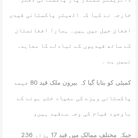
خارجہ نے کہا کہ اٹھہتر پاکستانی قیدی
افغان جیل میں ہیں۔ ہمارا افغانستان
کے ساتھ قیدیوں کے تبادلے کا معاہدہ
نہیں ہے ۔
کمیٹی کو بتایا گیا کہ بیرون ملک قید 80 فیصد
پاکستانی ویزے کی معیاد ختم ہونے کے
باوجود قیام کی وجہ سےقید ہیں،
جبکہ مختلف ممالک میں قید 17 ہزار 236