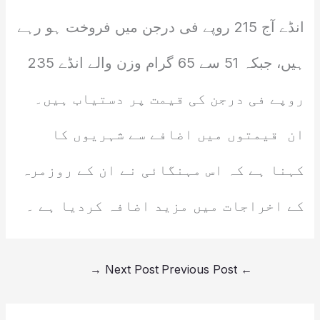
انڈے آج 215 روپے فی درجن میں فروخت ہو رہے
ہیں، جبکہ 51 سے 65 گرام وزن والے انڈے 235
روپے فی درجن کی قیمت پر دستیاب ہیں۔
ان قیمتوں میں اضافے سے شہریوں کا
کہنا ہے کہ اس مہنگائی نے ان کے روزمرہ
کے اخراجات میں مزید اضافہ کردیا ہے ۔
→
Next Post
Previous Post
←