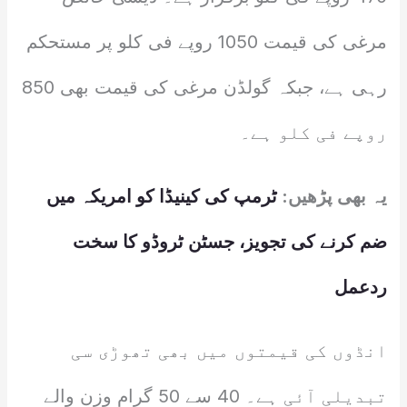
مرغی کی قیمت 1050 روپے فی کلو پر مستحکم
رہی ہے، جبکہ گولڈن مرغی کی قیمت بھی 850
روپے فی کلو ہے۔
یہ بھی پڑھیں:
ٹرمپ کی کینیڈا کو امریکہ میں
ضم کرنے کی تجویز، جسٹن ٹروڈو کا سخت
ردعمل
انڈوں کی قیمتوں میں بھی تھوڑی سی
تبدیلی آئی ہے۔ 40 سے 50 گرام وزن والے