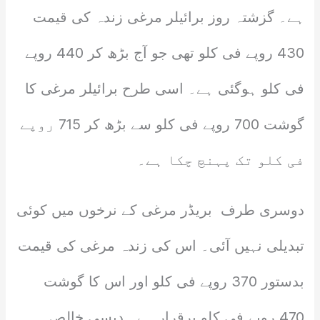
ہے۔ گزشتہ روز برائیلر مرغی زندہ کی قیمت
430 روپے فی کلو تھی جو آج بڑھ کر 440 روپے
فی کلو ہوگئی ہے۔ اسی طرح برائیلر مرغی کا
گوشت 700 روپے فی کلو سے بڑھ کر 715 روپے
فی کلو تک پہنچ چکا ہے۔
دوسری طرف بریڈر مرغی کے نرخوں میں کوئی
تبدیلی نہیں آئی۔ اس کی زندہ مرغی کی قیمت
بدستور 370 روپے فی کلو اور اس کا گوشت
470 روپے فی کلو برقرار ہے۔ دیسی خالص