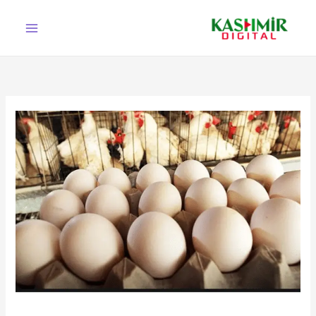
Ski
t
conten