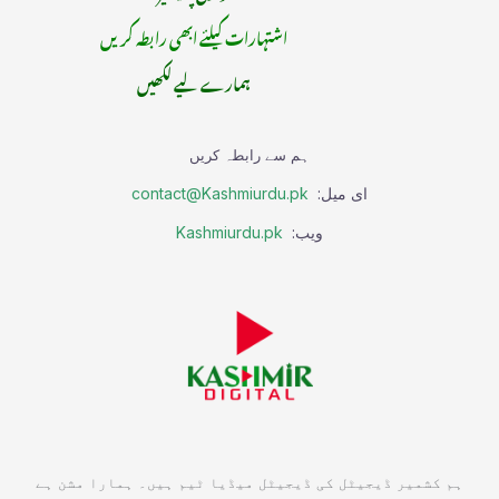
اشتہارات کیلئے ابھی رابطہ کریں
ہمارے لیے لکھیں
ہم سے رابطہ کریں
ای میل:
contact@Kashmiurdu.pk
ویب:
Kashmiurdu.pk
ہم کشمیر ڈیجیٹل کی ڈیجیٹل میڈیا ٹیم ہیں۔ ہمارا مشن ہے