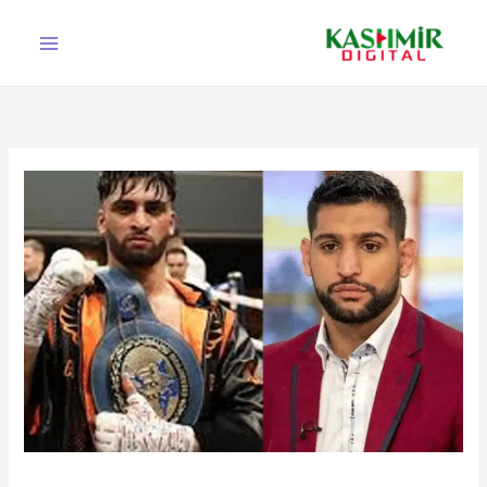
Ski
t
conten