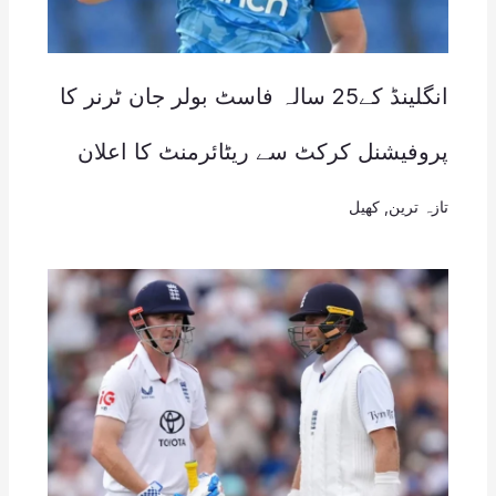
انگلینڈ کے25 سالہ فاسٹ بولر جان ٹرنر کا
پروفیشنل کرکٹ سے ریٹائرمنٹ کا اعلان
تازہ ترین
,
کھیل