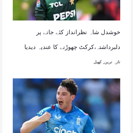
خوشدل شاہ نظرانداز کئے جانے پر
دلبرداشتہ،کرکٹ چھوڑنے کا عندیہ دیدیا
تازہ ترین
,
کھیل