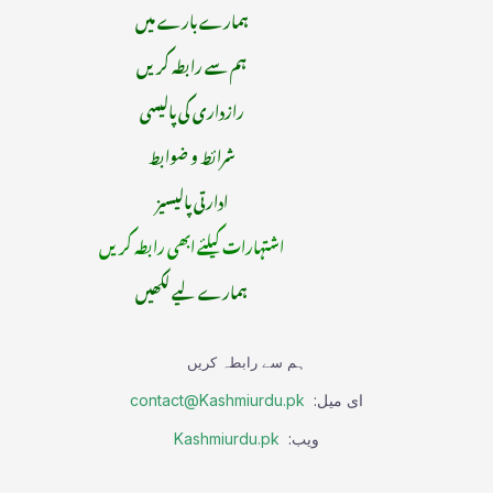
ہمارے بارے میں
ہم سے رابطہ کریں
رازداری کی پالیسی
شرائط و ضوابط
ادارتی پالیسیز
اشتہارات کیلئے ابھی رابطہ کریں
ہمارے لیے لکھیں
ہم سے رابطہ کریں
ای میل:
contact@Kashmiurdu.pk
ویب:
Kashmiurdu.pk