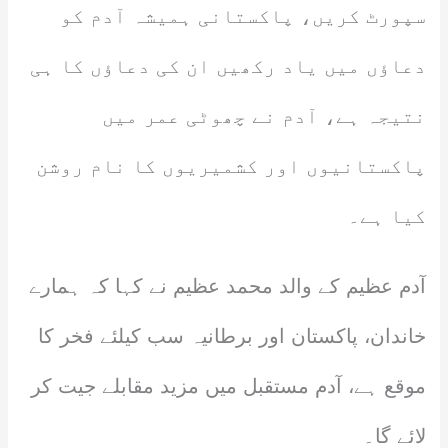
سپورٹ کریں، پاکستانی ہمیشہ آدم کو
دعاؤں میں یاد رکھیں ان کی دعاؤں کا ہی
نتیجہ ہے، آدم نے چھوٹی عمر میں
پاکستانیوں اور کشمیریوں کا نام روشن
کیا ہے۔
آدم عظیم کے والد محمد عظیم نے کہا کہ ہمارے
خاندان، پاکستان اور برطانیہ سب کیلئے فخر کا
موقع ہے، آدم مستقبل میں مزید مقابلے جیت کر
لائے گا۔