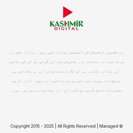
ہم کشمیر ڈیجیٹل کی ڈیجیٹل میڈیا ٹیم ہیں۔ ہمارا مشن ہے
جرات مندانہ صحافت اور تخلیقی کہانی گوئی جو آپ کو باخبر
اور متاثر رکھے۔ ہم آپ تک درست، مؤثر اور بروقت خبریں
پہنچاتے ہیں, ایسی خبریں جو واقعی اہم ہیں۔ تازہ ترین
معلومات حاصل کریں جو گہرائی اور وضاحت سے بھرپور ہوں۔
© Copyright 2015 - 2025 | All Rights Reserved | Managed