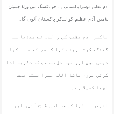
آدم عظیم دوسرا پاکستانی ہے جو باکسنگ میں ورلڈ چیمپئن
میں آدم عظیم کو لےکر پاکستان آئوں گا۔
بنا
باکسر آدم عظیم کی والدہ نے میڈیا سے
گفتگو کرتے ہوئے کہا کہ سب کو مبارکباد
دیتی ہوں اور تہہ دل سے سب کا شکریہ ادا
کرتی ہوں، ماشا اللہ میرا بیٹا بہت
اچھا کھیلا ہے۔
انہوں نے کہا کہ سب اسی طرح آئیں اور