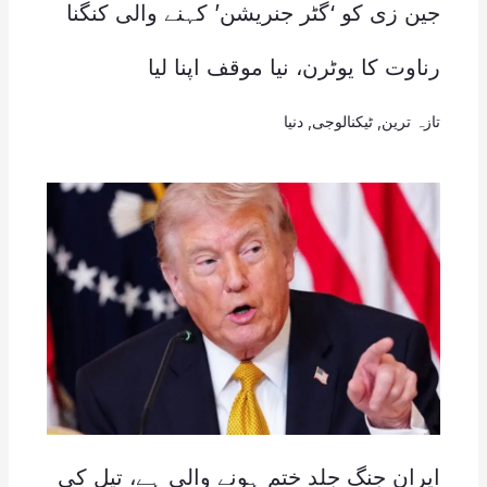
جین زی کو ‘گٹر جنریشن’ کہنے والی کنگنا
رناوت کا یوٹرن، نیا موقف اپنا لیا
تازہ ترین
,
ٹیکنالوجی
,
دنیا
ایران جنگ جلد ختم ہونے والی ہے، تیل کی