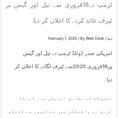
ٹرمپ نے18فروری سے تیل اور گیس پر
ٹیرف عائد کرنے کا اعلان کر دیا
دنیا
/
Web Desk
/ By
February 1, 2025
امریکی صدر ڈونلڈ ٹرمپ نے تیل اور گیس
پر18فروری 2025سے ٹیرف لگانے کا اعلان کر
دیا۔
تفصیلات کے مطابق امریکی صدر ڈونلڈ
ٹرمپ نے واشنگٹن میں صحافیوں سے گفتگو