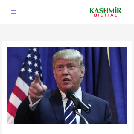
Ski
t
conten