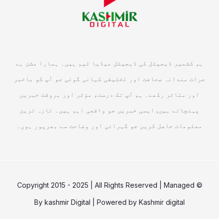
ہم کشمیر ڈیجیٹل کی ڈیجیٹل میڈیا ٹیم ہیں۔ ہمارا مشن ہے
جرات مندانہ صحافت اور تخلیقی کہانی گوئی جو آپ کو باخبر
اور متاثر رکھے۔ ہم آپ تک درست، مؤثر اور بروقت خبریں
پہنچاتے ہیں, ایسی خبریں جو واقعی اہم ہیں۔ تازہ ترین
معلومات حاصل کریں جو گہرائی اور وضاحت سے بھرپور ہوں۔
© Copyright 2015 - 2025 | All Rights Reserved | Managed
By
kashmir Digital
| Powered by
Kashmir digital