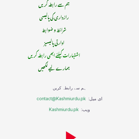
ہم سے رابطہ کریں
رازداری کی پالیسی
شرائط و ضوابط
ادارتی پالیسیز
اشتہارات کیلئے ابھی رابطہ کریں
ہمارے لیے لکھیں
ہم سے رابطہ کریں
ای میل:
contact@Kashmiurdu.pk
ویب:
Kashmiurdu.pk