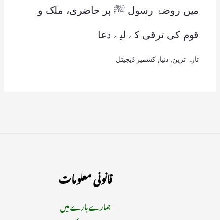
میں روضۂ رسول ﷺ پر حاضری، ملک و
قوم کی ترقی کے لیے دعا
تازہ ترین
,
دنیا
,
کشمیر ڈیجیٹل
قانونی معلومات
ہمارے بارے میں