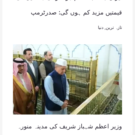
قیمتیں مزید کم ہوں گی: صدرٹرمپ
تازہ ترین
,
دنیا
وزیر اعظم شہباز شریف کی مدینہ منورہ