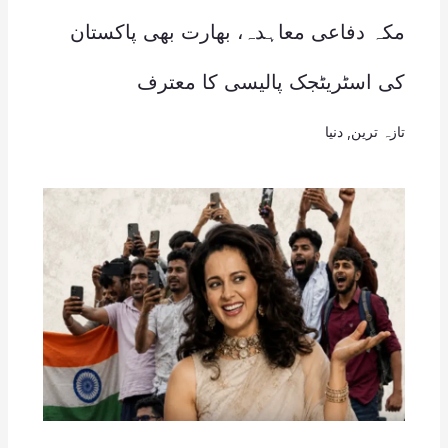
مکہ دفاعی معاہدہ، بھارت بھی پاکستان
کی اسٹریٹجک پالیسی کا معترف
تازہ ترین
,
دنیا