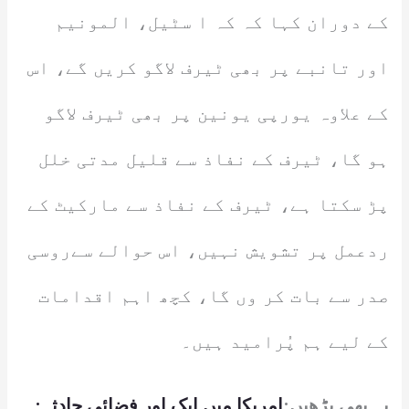
کے دوران کہا کہ کہ ا سٹیل، المونیم
اور تانبے پر بھی ٹیرف لاگو کریں گے، اس
کے علاوہ یورپی یونین پر بھی ٹیرف لاگو
ہو گا، ٹیرف کے نفاذ سے قلیل مدتی خلل
پڑ سکتا ہے، ٹیرف کے نفاذ سے مارکیٹ کے
ردعمل پر تشویش نہیں، اس حوالے سےروسی
صدر سے بات کر وں گا، کچھ اہم اقدامات
کے لیے ہم پُرامید ہیں۔
یہ بھی پڑھیں:
امریکا میں ایک اور فضائی حادثہ: