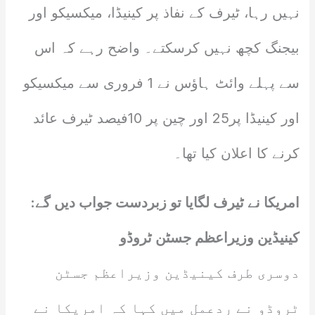
نہیں رہا، ٹیرف کے نفاذ پر کینیڈا، میکسیکو اور
بیجنگ کچھ نہیں کرسکتے۔ واضح رہے کہ اس
سے پہلے وائٹ ہاؤس نے 1 فروری سے میکسیکو
اور کینیڈا پر25 اور چین پر 10فیصد ٹیرف عائد
کرنے کا اعلان کیا تھا۔
امریکا نے ٹیرف لگایا تو زبردست جواب دیں گے:
کینیڈین وزیراعظم جسٹن ٹروڈو
دوسری طرف کینیڈین وزیراعظم جسٹن
ٹروڈو نے ردعمل میں کہا کہ امریکا نے