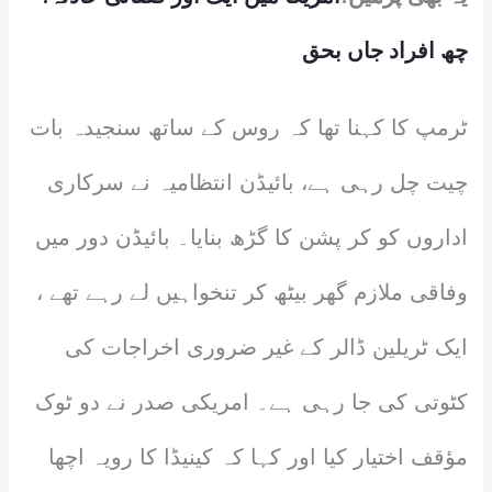
چھ افراد جاں بحق
ٹرمپ کا کہنا تھا کہ روس کے ساتھ سنجیدہ بات
چیت چل رہی ہے، بائیڈن انتظامیہ نے سرکاری
اداروں کو کر پشن کا گڑھ بنایا۔ بائیڈن دور میں
وفاقی ملازم گھر بیٹھ کر تنخواہیں لے رہے تھے ،
ایک ٹریلین ڈالر کے غیر ضروری اخراجات کی
کٹوتی کی جا رہی ہے۔ امریکی صدر نے دو ٹوک
مؤقف اختیار کیا اور کہا کہ کینیڈا کا رویہ اچھا