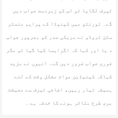
ٹیرف لگایا تو اس کو زبردست جواب دیں
گے۔ ٹورنٹو میں کینیڈا کے پرایم منسٹر
سٹن ٹروڈو نے مریکی صدر کو بھرپور جواب
د یا اور کہا کہ اگرایسا کیا گیا تو مگر
فوری جواب ضرور دیں گے۔ انہوں نے مزید
کہاکہ کینیڈین عوام مشکل وقت کے لئے
ہمیشہ تیار رہیں، اضافی ٹیرف سے معیشت
بری طرح متاثر ہونے کا خدشہ ہے ۔