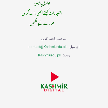
ادارتی پالیسیز
اشتہارات کیلئے ابھی رابطہ کریں
ہمارے لیے لکھیں
ہم سے رابطہ کریں
ای میل:
contact@Kashmiurdu.pk
ویب:
Kashmiurdu.pk