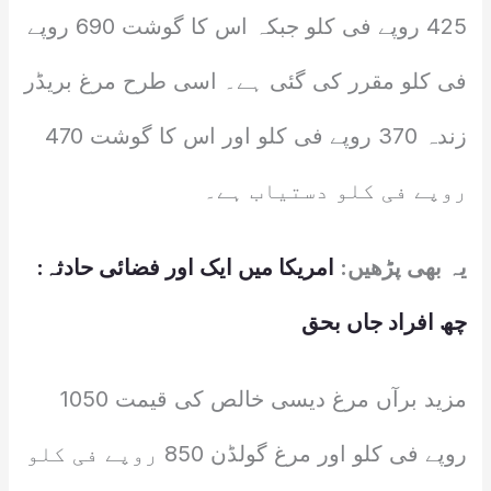
425 روپے فی کلو جبکہ اس کا گوشت 690 روپے
فی کلو مقرر کی گئی ہے۔ اسی طرح مرغ بریڈر
زندہ 370 روپے فی کلو اور اس کا گوشت 470
روپے فی کلو دستیاب ہے۔
یہ بھی پڑھیں:
امریکا میں ایک اور فضائی حادثہ:
چھ افراد جاں بحق
مزید برآں مرغ دیسی خالص کی قیمت 1050
روپے فی کلو اور مرغ گولڈن 850 روپے فی کلو