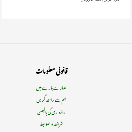
قانونی معلومات
ہمارے بارے میں
ہم سے رابطہ کریں
رازداری کی پالیسی
شرائط و ضوابط