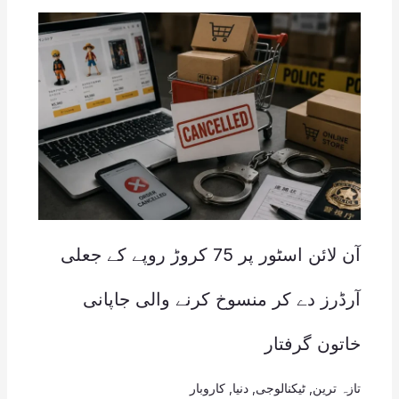
آن لائن اسٹور پر 75 کروڑ روپے کے جعلی
آرڈرز دے کر منسوخ کرنے والی جاپانی
خاتون گرفتار
تازہ ترین
,
ٹیکنالوجی
,
دنیا
,
کاروبار