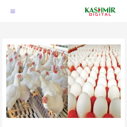
Ski
t
conten