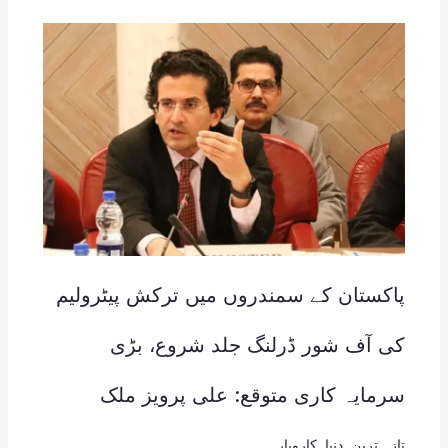
پاکستان کے سمندروں میں ترکش پیٹرولیم
کی آف شور ڈرلنگ جلد شروع، بڑی
سرمایہ کاری متوقع: علی پرویز ملک
تازہ ترین
,
دنیا
,
کاروبار