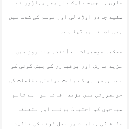
جاری ہے جس سے ایک بار پھر پہاڑوں نے
سفید چادر اوڑھ لی اور موسم کی شدت میں
بھی اضافہ ہو گیا ہے۔
محکمہ موسمیات نے آئندہ چند روز میں
مزید بارش اور برفباری کی پیش گوئی کی
ہے۔ برفباری کے باعث سیاحتی مقامات کی
خوبصورتی میں مزید اضافہ ہوا ہے تاہم
سیاحوں کو احتیاط برتنے اور متعلقہ
حکام کی ہدایات پر عمل کرنے کی تاکید