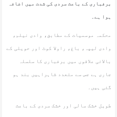
برفباری کے باعث سردی کی شدت میں اضافہ
ہوا ہے۔
محکمہ موسمیات کے مطابق، وادی نیلم،
وادی لیپہ، باغ، راولا کوٹ اور حویلی کے
بالائی علاقوں میں برفباری کا سلسلہ
جاری ہے جس سے متعدد شاہراہیں بند ہو
گئی ہیں۔
طویل خشک سالی اور خشک سردی کے باعث