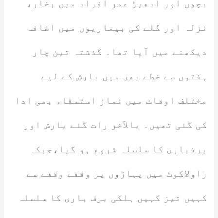
بچوں اور ادھیڑ عمر افراد میں بخار،
نزلہ اور گلے کی بیماریوں میں اضافہ
دیکھنے میں آیا تھا۔ گذشتہ تین چار
ہفتوں سے خطے بھر میں بارش کے لیے
مختلف اوقات میں نماز استسقاء بھی ادا
کی گئی تھیں۔ بالآخر رات گئے بارش اور
برفباری کا سلسلہ شروع ہو گیا،جبکہ
راولاکوٹ میں پہاڑوں پر وقفے وقفے سے
کہیں تیز کہیں ہلکی برف باری کا سلسلہ