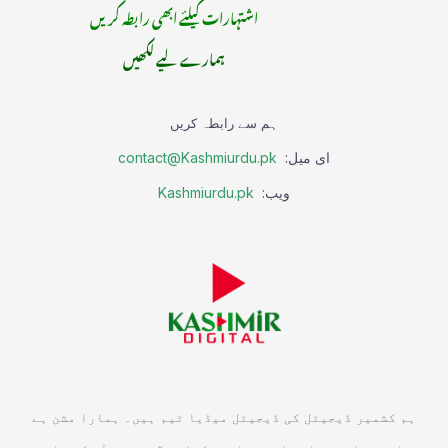
اشتہارات کیلئے ابھی رابطہ کریں
ہمارے لیے لکھیں
ہم سے رابطہ کریں
ای میل:
contact@Kashmiurdu.pk
ویب:
Kashmiurdu.pk
ہم کشمیر ڈیجیٹل کی ڈیجیٹل میڈیا ٹیم ہیں۔ ہمارا مشن ہے