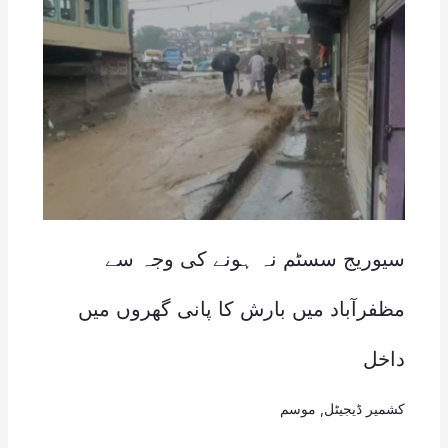
سیوریج سسٹم نہ ہونے کی وجہ سے
مظفرآباد میں بارش کا پانی گھروں میں
داخل
کشمیر ڈیجیٹل
,
موسم