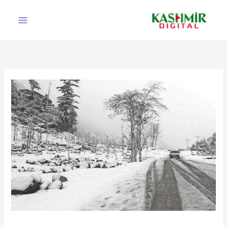
Ski
t
conten