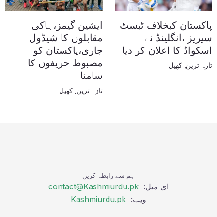
پاکستان کیخلاف ٹیسٹ
ایشین گیمز،ہاکی
سیریز ،انگلینڈ نے
مقابلوں کا شیڈول
اسکواڈ کا اعلان کر دیا
جاری،پاکستان کو
مضبوط حریفوں کا
تازہ ترین
,
کھیل
سامنا
تازہ ترین
,
کھیل
ہم سے رابطہ کریں
ای میل:
contact@Kashmiurdu.pk
ویب:
Kashmiurdu.pk