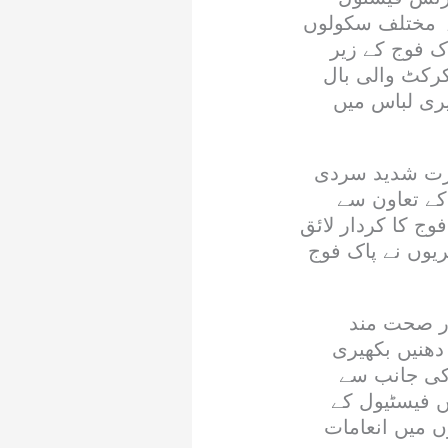
کہ مختلف سکولوں
اک فوج کے زیر
رکٹ والی بال
ری لباس میں
ارت شدید سردی
 کے تعاون سے
وج کا کردار لائق
ریوں نے پاک فوج
ر صحت مند
دھنیں بکھیری
 کی جانب سے
ں فیسٹیول کے
وں میں انعامات