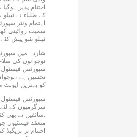
اختتام پذیر ہوگی
کے طلباء نے ٹیبلو
اہتمام ونٹر سپور
سمیت روائیتی کھی
ٹیبلو شو پیش کئے 
شاردہ میں سپورٹس
نوجوانوں کی صلاحی
سپورٹس فیسٹول منق
تحسین ہے ،نوجوانو
کو بہترین ایونٹ م
سپورٹس فیسٹول م
سرگرمیوں کے لئے م
،شائقین نے بھی ک
منعقد فیسٹیول جو
اختتام پر بریگیڈ 