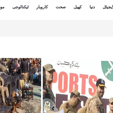
یجیٹل
دنیا
کھیل
صحت
کاروبار
ٹیکنالوجی
مو