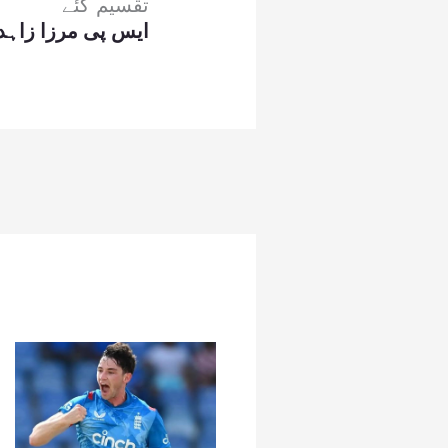
تقسیم کئے
ایس پی مرزا زاہدح