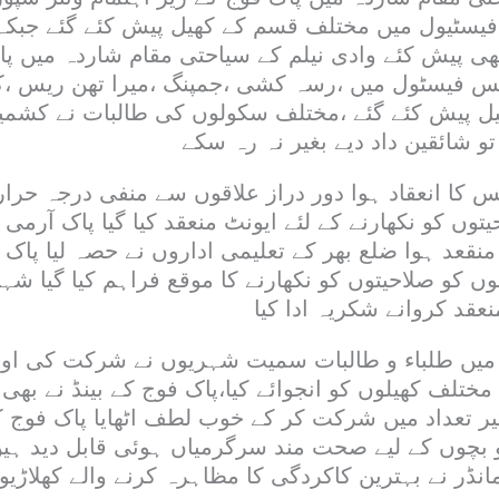
ا ،فیسٹیول میں مختلف قسم کے کھیل پیش کئے گئے جب
 بھی پیش کئے وادی نیلم کے سیاحتی مقام شاردہ میں پ
ٹس فیسٹول میں ،رسہ کشی ،جمپنگ ،میرا تھن ریس ،ک
ل پیش کئے گئے ،مختلف سکولوں کی طالبات نے کشمی
تو شائقین داد دیے بغیر نہ رہ سکے
 کا انعقاد ہوا دور دراز علاقوں سے منفی درجہ حر
توں کو نکھارنے کے لئے ایونٹ منعقد کیا گیا پاک آرمی
عد ہوا ضلع بھر کے تعلیمی اداروں نے حصہ لیا پاک ف
ں کو صلاحیتوں کو نکھارنے کا موقع فراہم کیا گیا شہ
نعقد کروانے شکریہ ادا کیا
یں طلباء و طالبات سمیت شہریوں نے شرکت کی او
ختلف کھیلوں کو انجوائے کیا،پاک فوج کے بینڈ نے بھی 
ثیر تعداد میں شرکت کر کے خوب لطف اٹھایا پاک فوج
 بچوں کے لیے صحت مند سرگرمیاں ہوئی قابل دید ہی
کمانڈر نے بہترین کاکردگی کا مظاہرہ کرنے والے کھلاڑی