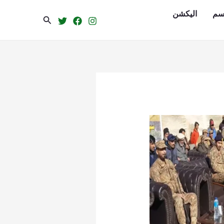
سم
الیکشن
Search