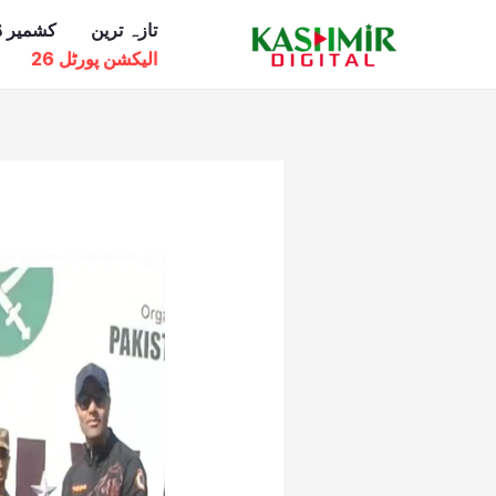
Ski
تازہ ترین
کشمیر ڈ
t
الیکشن پورٹل 26
conten