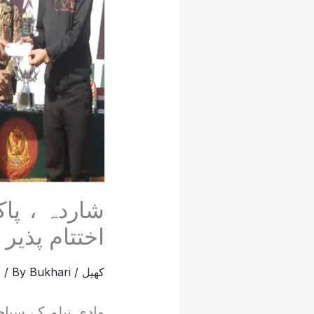
شاردہ ، پا
اختتام پذیر
کھیل
/
Bukhari
/ By
5
وادی نیلم کے سیا