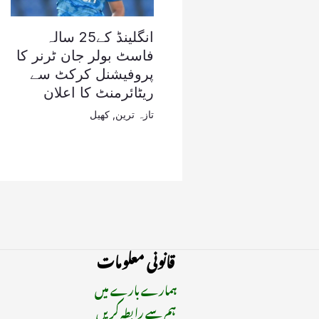
انگلینڈ کے25 سالہ
فاسٹ بولر جان ٹرنر کا
پروفیشنل کرکٹ سے
ریٹائرمنٹ کا اعلان
تازہ ترین
,
کھیل
قانونی معلومات
ہمارے بارے میں
ہم سے رابطہ کریں