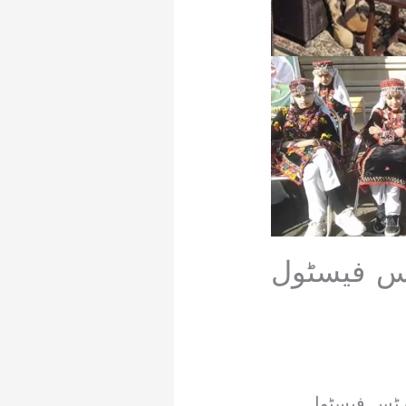
ٹس فیسٹول
ورٹس فیسٹول