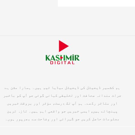
ہم کشمیر ڈیجیٹل کی ڈیجیٹل میڈیا ٹیم ہیں۔ ہمارا مشن ہے
جرات مندانہ صحافت اور تخلیقی کہانی گوئی جو آپ کو باخبر
اور متاثر رکھے۔ ہم آپ تک درست، مؤثر اور بروقت خبریں
پہنچاتے ہیں, ایسی خبریں جو واقعی اہم ہیں۔ تازہ ترین
معلومات حاصل کریں جو گہرائی اور وضاحت سے بھرپور ہوں۔