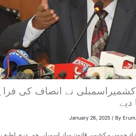
 کشمیراسمبلی نے انصاف کی فراہ
 دیے
January 28, 2025
/ By
Erum.
زاد جموں و کشمیر قانون ساز اسمبلی چوہدری لطیف اک