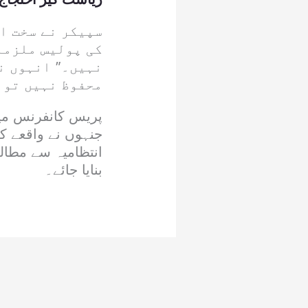
سپیکر نے سخت ا
کی پولیس ملزما
نہیں۔” انہوں نے
محفوظ نہیں تو 
پریس کانفرنس میں
جنہوں نے واقعے ک
انتظامیہ سے مطالب
بنایا جائے۔