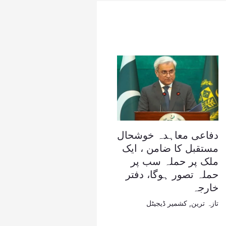
دفاعی معاہدہ خوشحال
مستقبل کا ضامن ، ایک
ملک پر حملہ سب پر
حملہ تصور ہوگا، دفتر
خارجہ
تازہ ترین
,
کشمیر ڈیجیٹل