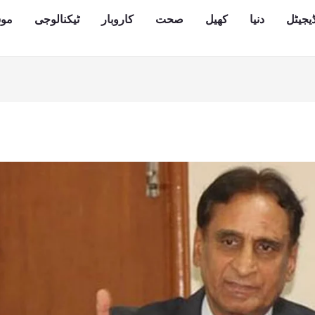
یجیٹل
دنیا
کھیل
صحت
کاروبار
ٹیکنالوجی
مو