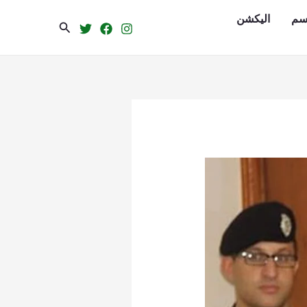
سم
الیکشن
Search