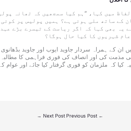
لفاظ میں کہا، “ہم کیا سمجھیں کہ تھانہ پول
ن کے ساتھ ملی ہوئی ہے؟ ہمیں پولیس پر کوئی 
 یہ بھی کہا کہ اگر ریاست کے تیسرے بڑے عہدے
عام شہریوں کا کیا حال ہوگا؟
 ان کے ہمراہ سردار جاوید ایوب اور جاوید بڈھانوی 
ی مذمت کی اور انصاف کی فوری فراہمی کا مطالبہ ک
ہ کیا کہ ملزمان کو فوری گرفتار کیا جائے اور عوام ک
→
Next Post
Previous Post
←