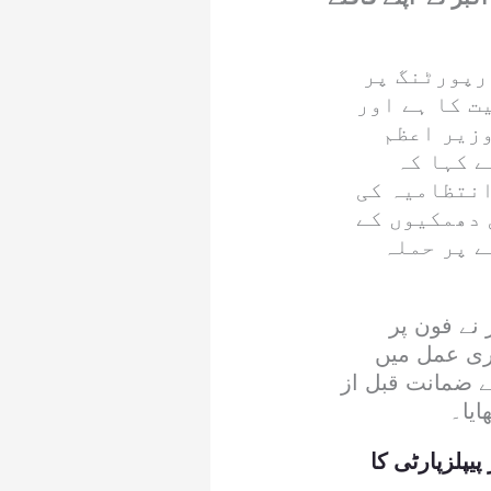
رپورٹنگ پر
ت کا ہے اور
وزیر اعظم
ے کہا کہ
انتظامیہ کی
 دھمکیوں کے
ے پر حملہ
نے فون پر
اری عمل میں
نے ضمانت قبل از
یا۔
یپلزپارٹی کا