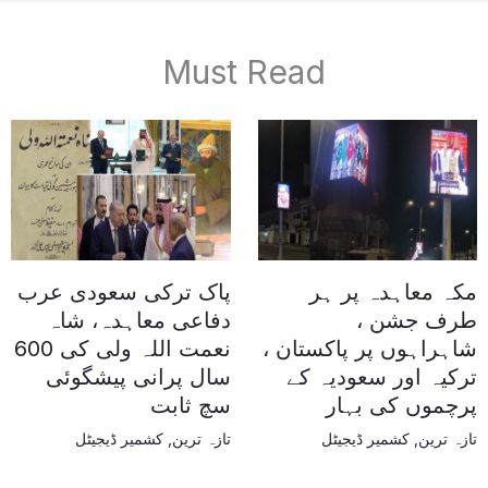
Must Read
مکہ معاہدہ پر ہر
پاک ترکی سعودی عرب
طرف جشن ،
دفاعی معاہدہ، شاہ
شاہراہوں پر پاکستان ،
نعمت اللہ ولی کی 600
ترکیہ اور سعودیہ کے
سال پرانی پیشگوئی
پرچموں کی بہار
سچ ثابت
تازہ ترین
,
کشمیر ڈیجیٹل
تازہ ترین
,
کشمیر ڈیجیٹل