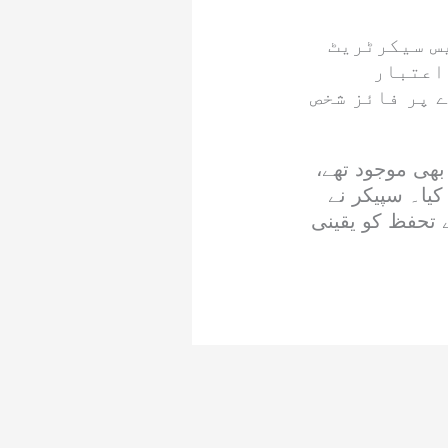
یس سیکرٹریٹ
اعتبار
 پر فائز شخص
بھی موجود تھے،
یا۔ سپیکر نے
ے تحفظ کو یقینی