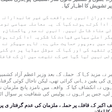
پر تشویش کا اظہار کیا۔
ے دوران انہوں نے واقعے کی غیر جانبدارانہ 
 ادا کرتے ہوئے کہا کہ یہ معاملہ سیاسی نوعی
تی عناد شامل نہیں۔ انہوں نے صدر پاکستان، 
گر اعلیٰ سیاسی قیادت کا شکریہ ادا کرتے ہوئ
ے میں بھرپور حمایت ملی ہے۔ تاہم سپیکر نے 
ی تنقید کی اور کہا کہ سوشل میڈیا پر دی گئی
ٹس نہیں لیا گیا جس کے نتیجے میں ان کے قافل
نے مزید کہا کہ حملے کے بعد وزیر اعظم آزاد کشمیر 
ی کی یقین دہانی کرائی تھی، لیکن تاحال کوئی گرفت
ہوں نے انکشاف کیا کہ واقعے میں نامزد پانچ ملزمان 
لی، جس پر انہوں نے پولیس کی شفافیت پر سوال اٹھا
 اکبر کے قافلے پر حملہ، ملزمان کی عدم گرفتار ی پر پ
کا اعلان