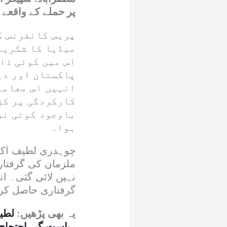
پر حملے کے واقعے 
پریس کانفرنس ک
میڈیا کا شکریہ
اس میں کوئی ذا
پاکستان اور دی
انہیں اس معامل
کارکردگی پر کڑ
باوجود کوئی نو
ہوا۔
چوہدری لطیف اکبر 
ملزمان کی گرفتار
نہیں لائی گئی۔ ان
گرفتاری حاصل کر 
یہ بھی پڑھیں:
لطیف
ریاست گیر احتجاج 