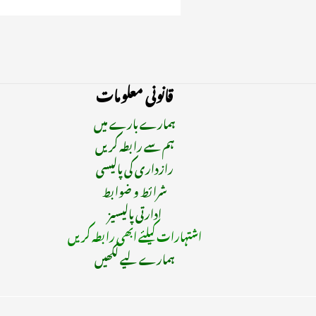
قانونی معلومات
ہمارے بارے میں
ہم سے رابطہ کریں
رازداری کی پالیسی
شرائط و ضوابط
ادارتی پالیسیز
اشتہارات کیلئے ابھی رابطہ کریں
ہمارے لیے لکھیں