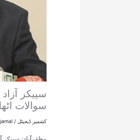
سپیکر آزاد
سوالات اٹھا
کشمیر ڈیجیٹل
/
jamal
مظفرآباد: سپیکر آ