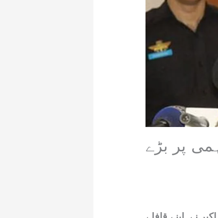
می پر بڑے
بر نے اپنے قافلے