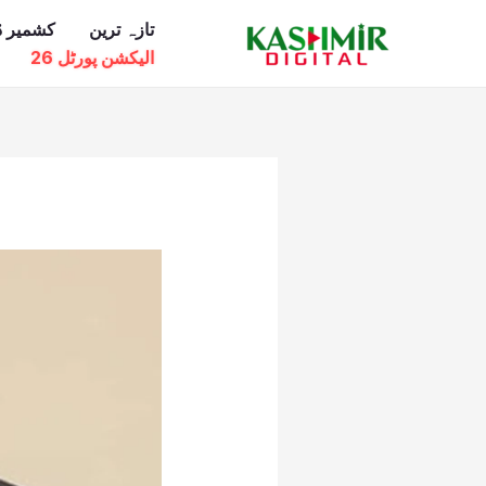
Ski
تازہ ترین
کشمیر ڈ
t
الیکشن پورٹل 26
conten