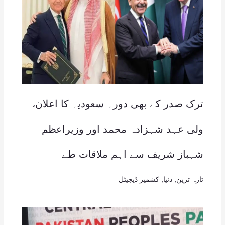
ترک صدر کے بھی دورہ سعودیہ کا اعلان،
ولی عہد شہزادہ محمد اور وزیراعظم
شہباز شریف سے اہم ملاقات طے
تازہ ترین
,
دنیا
,
کشمیر ڈیجیٹل