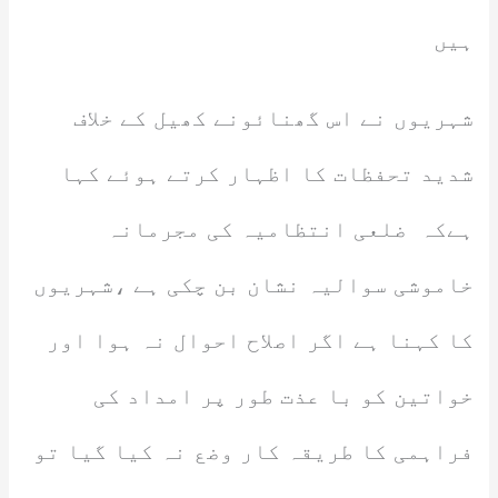
ہیں
شہریوں نے اس گھنائونے کھیل کے خلاف
شدید تحفظات کا اظہار کرتے ہوئے کہا
ہےکہ ضلعی انتظامیہ کی مجرمانہ
خاموشی سوالیہ نشان بن چکی ہے ،شہریوں
کا کہنا ہے اگر اصلاح احوال نہ ہوا اور
خواتین کو با عذت طور پر امداد کی
فراہمی کا طریقہ کار وضع نہ کیا گیا تو