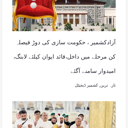
آزادکشمیر ، حکومت سازی کی دوڑ فیصلہ
کن مرحلے میں داخل،قائد ایوان کیلئے لابنگ،
امیدوار سامنے آگئے
تازہ ترین
,
کشمیر ڈیجیٹل