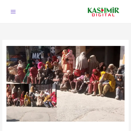
Ski
t
conten