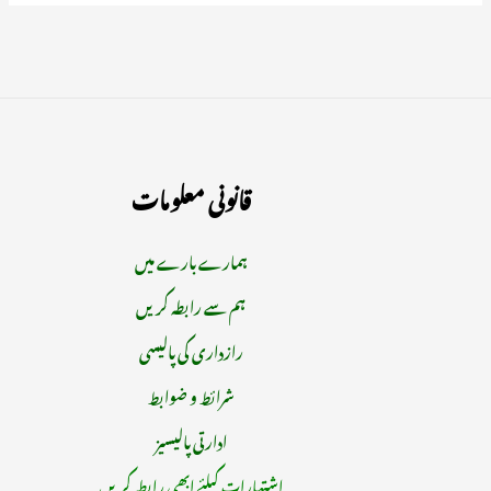
قانونی معلومات
ہمارے بارے میں
ہم سے رابطہ کریں
رازداری کی پالیسی
شرائط و ضوابط
ادارتی پالیسیز
اشتہارات کیلئے ابھی رابطہ کریں