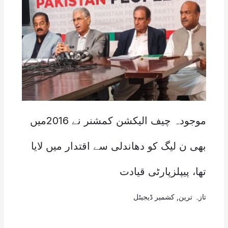
موجودہ چیف الیکشن کمشنر نے 2016میں
بھی ن لیگ کو دھاندلی سے اقتدار میں لایا
تھا، پیپلزپارٹی قیادت
تازہ ترین
,
کشمیر ڈیجیٹل