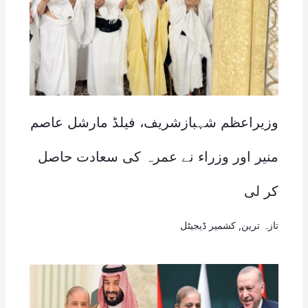
وزیراعظم شہبازشریف، فیلڈ مارشل عاصم
منیر اور وزراء نے عمرہ کی سعادت حاصل
کر لی
تازہ ترین
,
کشمیر ڈیجیٹل