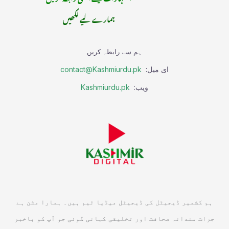
ہمارے لیے لکھیں
ہم سے رابطہ کریں
ای میل:
contact@Kashmiurdu.pk
ویب:
Kashmiurdu.pk
ہم کشمیر ڈیجیٹل کی ڈیجیٹل میڈیا ٹیم ہیں۔ ہمارا مشن ہے
جرات مندانہ صحافت اور تخلیقی کہانی گوئی جو آپ کو باخبر