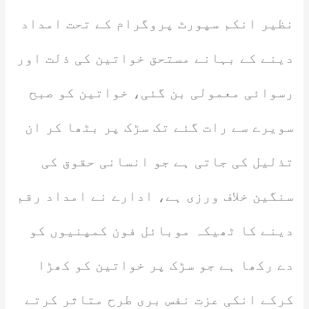
نظیر انکم سپورٹ پروگرام کے تحت امداد
دینے کے بہانے مستحق خواتین کی ذلت اور
رسوائی معمولی بن گئی، خواتین کو صبح
سویرے سے رات گئے تک سڑک پر بٹھا کر ان
تذلیل کی جاتی ہے جو انسانی حقوق کی
سنگین خلاف ورزی ہے، ادارے نے امداد رقم
دینے کا ٹھیکہ موبائل فون کمپنیوں کو
دے رکھا ہے جو سڑک پر خواتین کو کھڑا
کرکے انکی عزت نفس بری طرح متاثر کرتے