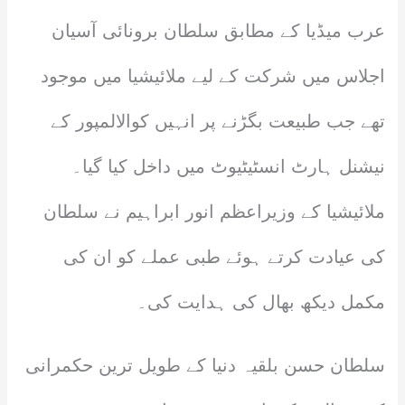
عرب میڈیا کے مطابق سلطان برونائی آسیان
اجلاس میں شرکت کے لیے ملائیشیا میں موجود
تھے جب طبیعت بگڑنے پر انہیں کوالالمپور کے
نیشنل ہارٹ انسٹیٹیوٹ میں داخل کیا گیا۔
ملائیشیا کے وزیراعظم انور ابراہیم نے سلطان
کی عیادت کرتے ہوئے طبی عملے کو ان کی
مکمل دیکھ بھال کی ہدایت کی۔
سلطان حسن بلقیہ دنیا کے طویل ترین حکمرانی