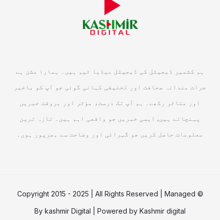
ہم کشمیر ڈیجیٹل کی ڈیجیٹل میڈیا ٹیم ہیں۔ ہمارا مشن ہے
جرات مندانہ صحافت اور تخلیقی کہانی گوئی جو آپ کو باخبر
اور متاثر رکھے۔ ہم آپ تک درست، مؤثر اور بروقت خبریں
پہنچاتے ہیں, ایسی خبریں جو واقعی اہم ہیں۔ تازہ ترین
معلومات حاصل کریں جو گہرائی اور وضاحت سے بھرپور ہوں۔
© Copyright 2015 - 2025 | All Rights Reserved | Managed
By
kashmir Digital
| Powered by
Kashmir digital