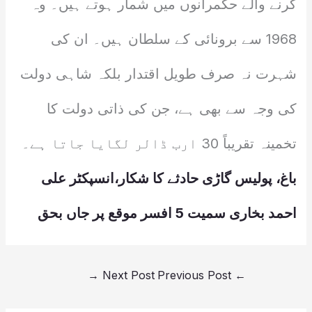
کرنے والے حکمرانوں میں شمار ہوتے ہیں۔ وہ
1968 سے برونائی کے سلطان ہیں۔ ان کی
شہرت نہ صرف طویل اقتدار بلکہ شاہی دولت
کی وجہ سے بھی ہے، جن کی ذاتی دولت کا
تخمینہ تقریباً 30 ارب ڈالر لگایا جاتا ہے۔
باغ، پولیس گاڑی حادثے کا شکار،انسپکٹر علی
احمد بخاری سمیت 5 افسر موقع پر جاں بحق
→
Next Post
Previous Post
←