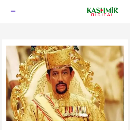
Ski
t
conten