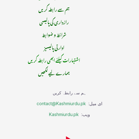
ہم سے رابطہ کریں
رازداری کی پالیسی
شرائط و ضوابط
ادارتی پالیسیز
اشتہارات کیلئے ابھی رابطہ کریں
ہمارے لیے لکھیں
ہم سے رابطہ کریں
ای میل:
contact@Kashmiurdu.pk
ویب:
Kashmiurdu.pk