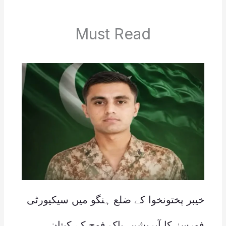
Must Read
خیبر پختونخوا کے ضلع ہنگو میں سیکیورٹی
فورسز کا آپریشن، پاک فوج کے کپتان