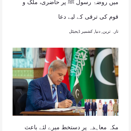
میں روضۂ رسول ﷺ پر حاضری، ملک و
قوم کی ترقی کے لیے دعا
تازہ ترین
,
دنیا
,
کشمیر ڈیجیٹل
مکہ معاہدہ پر دستخط میرے لئے باعث