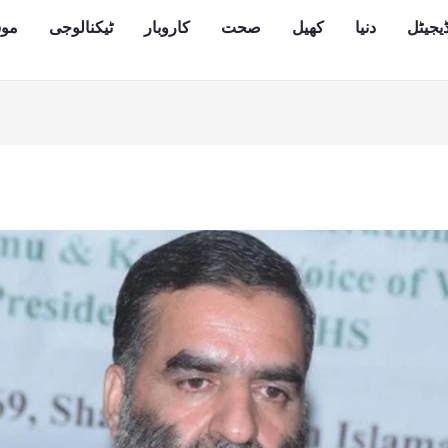
یجیٹل
دنیا
کھیل
صحت
کاروبار
ٹیکنالوجی
مو