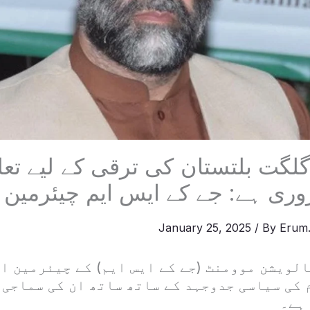
گلگت بلتستان کی ترقی کے لیے تع
وری ہے: جے کے ایس ایم چیئرمین
January 25, 2025
/ By
Erum.
الویشن موومنٹ (جے کے ایس ایم) کے چیئرمین ا
 کی سیاسی جدوجہد کے ساتھ ساتھ ان کی سماجی 
 ہے۔