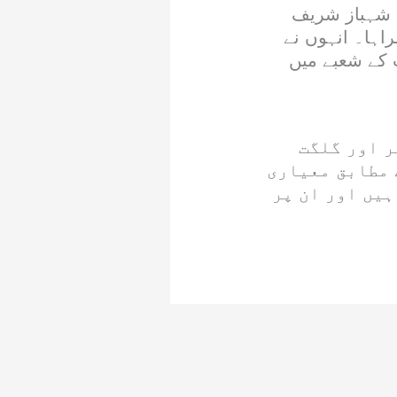
م شہباز شریف
اہا۔ انہوں نے
 کے شعبے میں
ر اور گلگت
 مطابق معیاری
ہیں اور ان پر