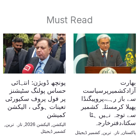
Must Read
بھارت
پونچھ ڈویژن: انتہائی
آزادکشمیرپرسیاست
حساس پولنگ سٹیشنز
سے باز رہے،پروپیگنڈا
پر فول پروف سکیورٹی
پھیلا کرمسئلہ کشمیر
تعینات ہوگی ، الیکشن
سے توجہ نہیں ہٹا
کمیشن
سکتا،دفترخارجہ
الیکشن
,
الیکشن 2026
,
تازہ ترین
,
کشمیر ڈیجیٹل
پاکستان
,
تازہ ترین
,
کشمیر ڈیجیٹل