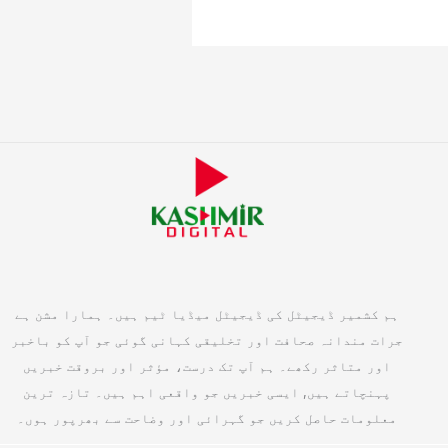
ہم کشمیر ڈیجیٹل کی ڈیجیٹل میڈیا ٹیم ہیں۔ ہمارا مشن ہے
جرات مندانہ صحافت اور تخلیقی کہانی گوئی جو آپ کو باخبر
اور متاثر رکھے۔ ہم آپ تک درست، مؤثر اور بروقت خبریں
پہنچاتے ہیں, ایسی خبریں جو واقعی اہم ہیں۔ تازہ ترین
معلومات حاصل کریں جو گہرائی اور وضاحت سے بھرپور ہوں۔