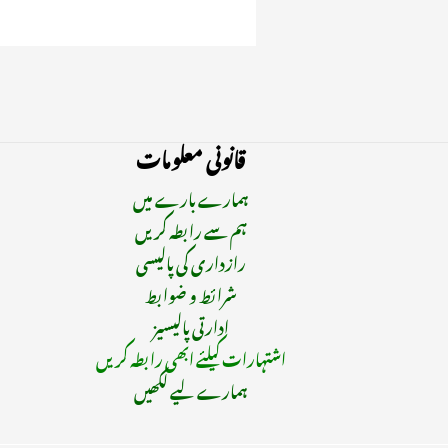
قانونی معلومات
ہمارے بارے میں
ہم سے رابطہ کریں
رازداری کی پالیسی
شرائط و ضوابط
ادارتی پالیسیز
اشتہارات کیلئے ابھی رابطہ کریں
ہمارے لیے لکھیں