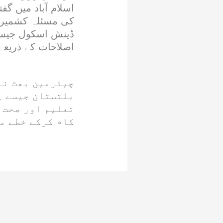
اسلام آباد میں گف
کی مسئلہ کشمیر پ
ڈینش اسکول جیسے
اصلاحات کے ذریعے 
چیئرمین بھٹ نے
بلتستان جیسے پ
تعلیم اور صحت 
کام کرکے خطے م