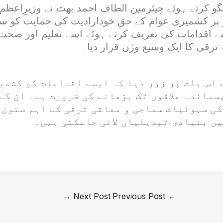
تگو کرتے ہوئے چیئرمین الطاف احمد بھٹ نے وزیرِاعظ
ر کشمیری عوام کے حقِ خودارادیت کی حمایت کو سر
 اقدامات کی تعریف کرتے ہوئے اسے تعلیم اور صحت
ترقی کا ایک وسیع وژن قرار دیا۔
 اس بات پر زور دیا کہ ایسے اقدامات کو کشمی
سماندہ علاقوں تک بڑھانے کی ضرورت ہے۔ ان کے
کی سہولیات سماجی و معاشی ترقی کے اہم ستون 
یں بنیادی تبدیلیاں لائی جاسکتی ہیں۔
→
Next Post
Previous Post
←