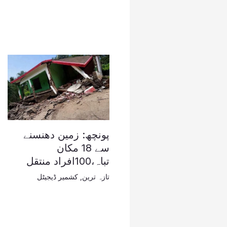
پونچھ: زمین دھنسنے
سے 18 مکان
تباہ،100افراد منتقل
تازہ ترین
,
کشمیر ڈیجیٹل