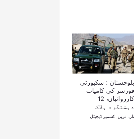
بلوچستان : سکیورٹی
فورسز کی کامیاب
کارروائیاں، 12
دہشتگرد ہلاک
تازہ ترین
,
کشمیر ڈیجیٹل