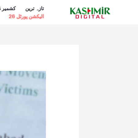
Ski
تازہ ترین
کشمیر ڈ
t
الیکشن پورٹل 26
conten