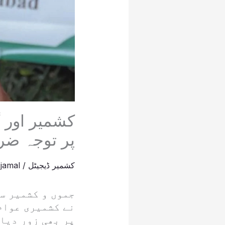
کشمیر اور 
پر توجہ ضر
کشمیر ڈیجیٹل
/
jamal
جموں و کشمیر س
نے کشمیری عوام
پر بھی زور دیا