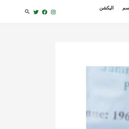
سم
الیکشن
Search