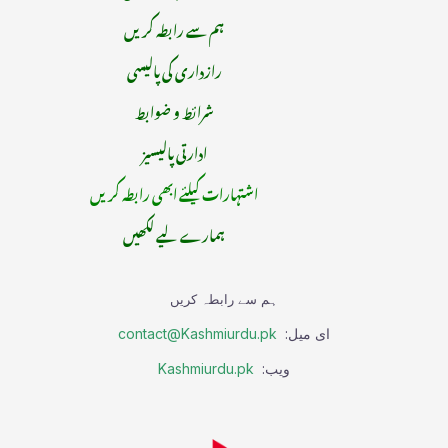
ہم سے رابطہ کریں
رازداری کی پالیسی
شرائط و ضوابط
ادارتی پالیسیز
اشتہارات کیلئے ابھی رابطہ کریں
ہمارے لیے لکھیں
ہم سے رابطہ کریں
ای میل:
contact@Kashmiurdu.pk
ویب:
Kashmiurdu.pk