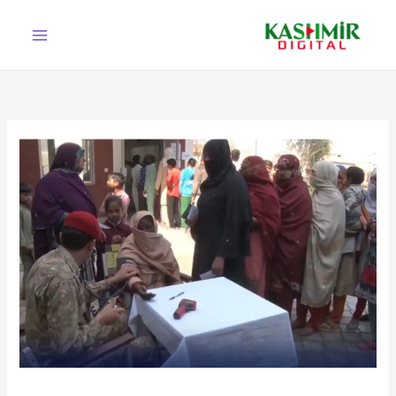
Ski
t
conten