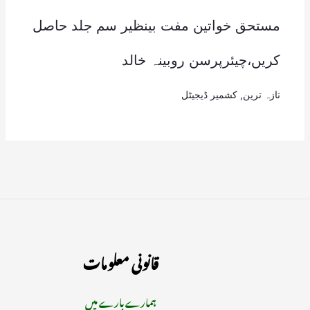
مستحق خواتین مفت بینظیر سم جلد حاصل
کریں،چیئرپرسن روبینہ خالد
تازہ ترین
,
کشمیر ڈیجیٹل
قانونی معلومات
ہمارے بارے میں