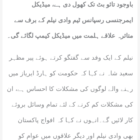
باوجود تائو بٹ تک کھول دی ہے، میڈیکل
ایمرجنسی رسپانس ٹیم وادی نیلم کے برف سے
متاثرہ علاقے ہلمت میں میڈیکل کیمپ لگائے گی۔
نیلم کے ایک وفد سے گفتگو کرتے ہوئے پیر مظہر
سعید شاہ نے کہا کہ حکومت کو ہارڈ ایریاز میں
رہنے والے لوگوں کی مشکلات کا احساس ہے، ان
کی مشکلات کم کرنے کے لئے تمام وسائل بروئے
کار لائیں گے۔انہوں نے کہا کہ افواج پاکستان
بھی وادی نیلم اور دیگر علاقوں میں عوام کو