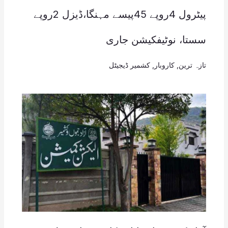
پیٹرول 4روپے 45پیسے مہنگا،ڈیزل 2روپے
سستا، نوٹیفکیشن جاری
تازہ ترین
,
کاروبار
,
کشمیر ڈیجیٹل