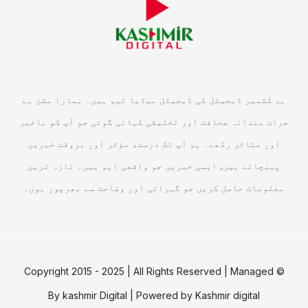
ہم کشمیر ڈیجیٹل کی ڈیجیٹل میڈیا ٹیم ہیں۔ ہمارا مشن ہے
جرات مندانہ صحافت اور تخلیقی کہانی گوئی جو آپ کو باخبر
اور متاثر رکھے۔ ہم آپ تک درست، مؤثر اور بروقت خبریں
پہنچاتے ہیں, ایسی خبریں جو واقعی اہم ہیں۔ تازہ ترین
معلومات حاصل کریں جو گہرائی اور وضاحت سے بھرپور ہوں۔
© Copyright 2015 - 2025 | All Rights Reserved | Managed
By
kashmir Digital
| Powered by
Kashmir digital