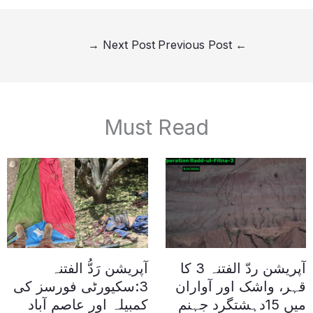
→
Next Post
Previous Post
←
Must Read
آپریشن ردّ الفتنہ 3 کا
آپریشن رَدُّ الفتنہ
قہر، واشک اور آواران
3:سکیورٹی فورسز کی
میں 15دہشتگرد جہنم
کمبیلہ اور عاصم آباد