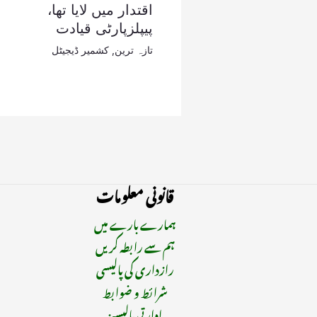
اقتدار میں لایا تھا،
پیپلزپارٹی قیادت
تازہ ترین
,
کشمیر ڈیجیٹل
قانونی معلومات
ہمارے بارے میں
ہم سے رابطہ کریں
رازداری کی پالیسی
شرائط و ضوابط
ادارتی پالیسیز