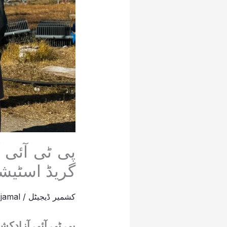
پی ٹی آئی 
گریڈ اسٹیشن
کشمیر ڈیجیٹل
/
jamal
پی ٹی آئی آزادک