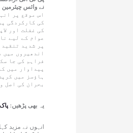
نے وائس چیئرمین بل
اس موقع پر انہ
کی کارکردگی پر
کی غفلت اور لا
عوام کے لیے نا
پر شدید تنقید ک
اندھیروں میں د
فراہم کی جا سکے
پیداوار میں کمی
ہاؤسز میں کرپ
بحران کی اصل و
یہ بھی پڑھیں:
پاک 
انہوں نے مزید کہ