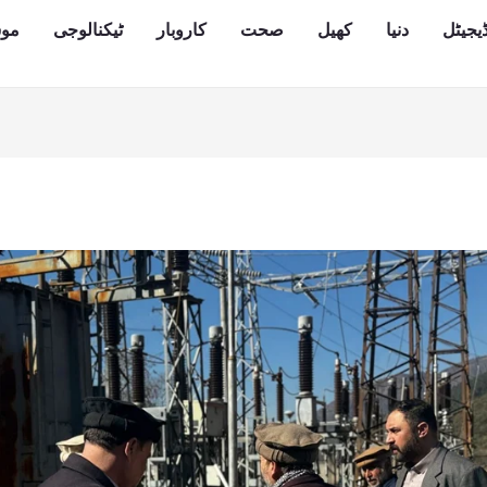
یجیٹل
دنیا
کھیل
صحت
کاروبار
ٹیکنالوجی
مو