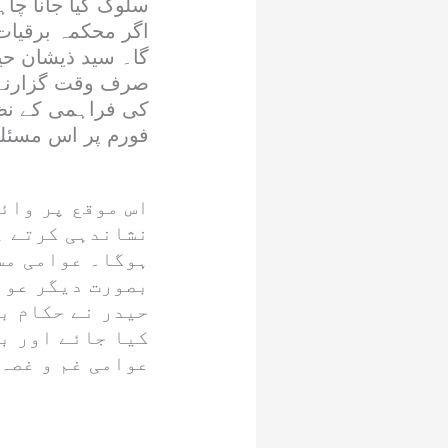
سلوک کیا جانا چاہ
اگر محکمہ برقیات 
گا۔ سید ذیشان حید
صرف وقت گزارنے ک
کی فراہمی کے نظام
فورم پر اس مسئلے 
اس موقع پر وائ
نشاندہی کرتے ہ
ہوگا۔ عوامی مسا
بصورت دیگر عوا
حیدر نے حکام ب
کیا جائے اور ب
عوامی غم و غصہ