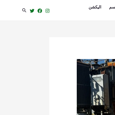
سم
الیکشن
Search