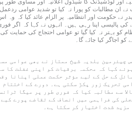
یے اور لوڈشیڈنگ کا شیڈول اعلانیہ اور مساوی طور پر 
نے ان مطالبات کو پورا نہ کیا تو شدید عوامی ردعمل ک
ر نے حکومت اور انتظامیہ پر الزام عائد کیا کہ وہ ا
ی پالیسی اپنا رہی ہیں۔ انہوں نے کہا کہ اگر فوری
 کو بہتر نہ کیا گیا تو عوامی احتجاج کی حمایت کی 
کو اجاگر کیا جائے گا۔
س چیئرمین بلدیہ شیخ ممتاز نے بھی عوامی مسا
وئے کہا کہ محکمہ برقیات کو اپنی غفلت کا س
ئل کے حل کے لیے مؤثر حکمت عملی اپنانا وقت
می تحریک زور پکڑ سکتی ہے۔ دورے کے اختتام پ
الا سے مطالبہ کیا کہ فوری طور پر میگا ٹران
جلی کی فراہمی میں انصاف کے تقاضے پورے کیے 
 مزید شدت اختیار کر سکتا ہے۔