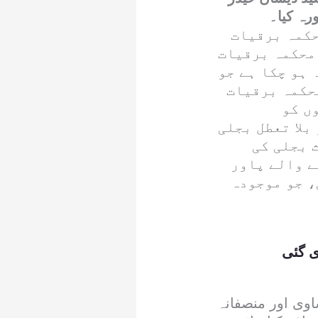
رہ کیا۔
حکمہ برقیات
محکمہ برقیات
 ہو چکا ہے جو
حکمہ برقیات
ں کو
بلا تعطل بجلی
 بجلی کی
ے والے پاور
، جو موجودہ
ی گئی
وی اور منصفانہ