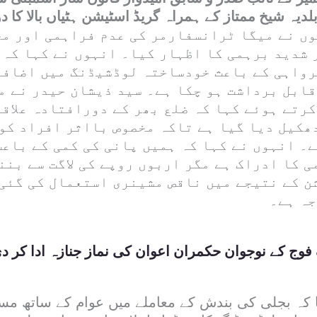
دیہ شیخ ممتاز کے ہمراہ گریڈ اسٹیشن ہٹیاں بالا کا دو
وں نے میگا ٹرانسفارمر کی عدم فراہمی اور م
 شدید برہمی کا اظہار کیا۔ انہوں نے کہا کہ 
پرواہی کے باعث خودساختہ لوڈشیڈنگ میں اضافہ
قابل برداشت ہو چکا ہے۔ سید ذیشان حیدر نے م
رتے ہوئے کہا کہ ضلع بھر کے دورافتادہ علاقو
ھکیل دیا گیا ہے تاکہ مخصوص بااثر افراد کو 
۔ انہوں نے کہا کہ ہمیں پانی کی کمی کے باعث
 کا ادراک ہے مگر اربوں روپے کی لاگت سے بنن
شن کے نتیجے میں ناقص مشینری استعمال کی گئی
جہ ہے۔
فوج کے نوجوان حکمران اعوان کی نماز جنازہ ادا کر د
ا کہ بجلی کی بندش کے معاملے میں عوام کے ساتھ مسا