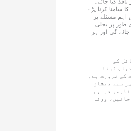
نافذ کیا جائے۔
ا سامنا کرنا پڑے
س اہم مسئلے پر
 طور پر بجلی
جائے گی اور ہر
ئل کی
دباب کرنا
 کی ضرورت ہے،
ر سید ذیشان
سفارمر فراہم
جائیں، ورنہ