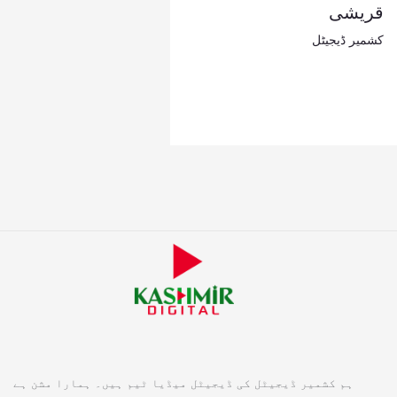
قریشی
کشمیر ڈیجیٹل
ہم کشمیر ڈیجیٹل کی ڈیجیٹل میڈیا ٹیم ہیں۔ ہمارا مشن ہے