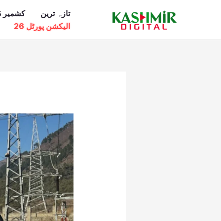
Ski
تازہ ترین
کشمیر ڈ
t
الیکشن پورٹل 26
conten