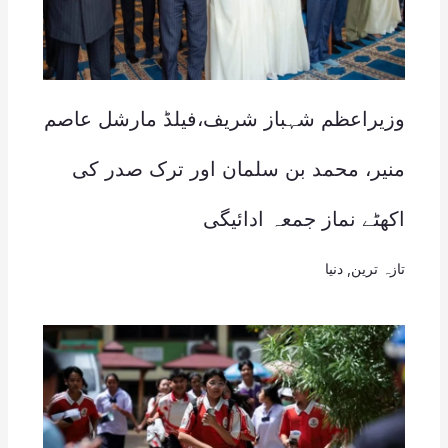
وزیراعظم شہباز شریف،فیلڈ مارشل عاصم
منیر، محمد بن سلمان اور ترک صدر کی
اکھٹے نماز جمعہ ادائیگی
تازہ ترین
,
دنیا