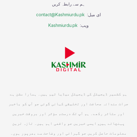
ہم سے رابطہ کریں
ای میل:
contact@Kashmiurdu.pk
ویب:
Kashmiurdu.pk
ہم کشمیر ڈیجیٹل کی ڈیجیٹل میڈیا ٹیم ہیں۔ ہمارا مشن ہے
جرات مندانہ صحافت اور تخلیقی کہانی گوئی جو آپ کو باخبر
اور متاثر رکھے۔ ہم آپ تک درست، مؤثر اور بروقت خبریں
پہنچاتے ہیں, ایسی خبریں جو واقعی اہم ہیں۔ تازہ ترین
معلومات حاصل کریں جو گہرائی اور وضاحت سے بھرپور ہوں۔