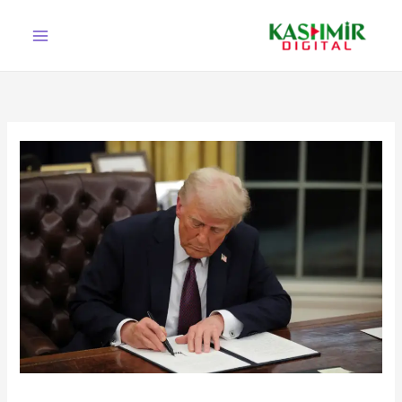
Ski
t
conten