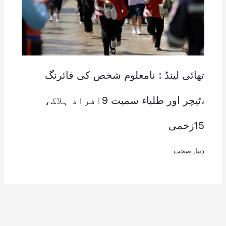
تھائی لینڈ : نامعلوم شخص کی فائرنگ
،ٹیچر اور طلباء سمیت 9افراد ہلاک،
15زخمی
دنیا
,
صحت