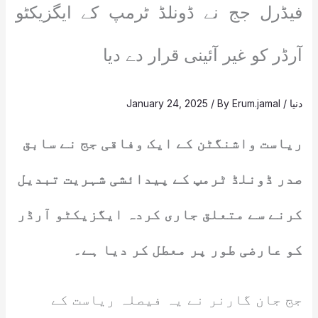
فیڈرل جج نے ڈونلڈ ٹرمپ کے ایگزیکٹو
آرڈر کو غیر آئینی قرار دے دیا
دنیا
/
Erum.jamal
/ By
January 24, 2025
ریاست واشنگٹن کے ایک وفاقی جج نے سابق
صدر ڈونلڈ ٹرمپ کے پیدائشی شہریت تبدیل
کرنے سے متعلق جاری کردہ ایگزیکٹو آرڈر
کو عارضی طور پر معطل کر دیا ہے۔
جج جان گارنر نے یہ فیصلہ ریاست کے