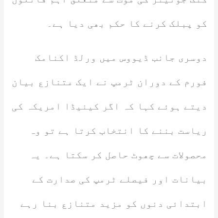
کو پبلک کرنے کا حکم بھی دیا ہے۔
دوسری جانب ڈیووس میں ورلڈ اکنامک
فورم کے دوران ٹرمپ نے ایک متنازع بیان
دیتے ہوئے کہا کہ اگر کینیڈا امریکہ کی
ریاست بننے کا انتخاب کرتا ہے تو وہ
محصولات سے چھوٹ حاصل کر سکتا ہے۔ یہ
بیانات اور فیصلے ٹرمپ کی صدارت کے
ابتدائی دنوں کو مزید متنازع بنا رہے