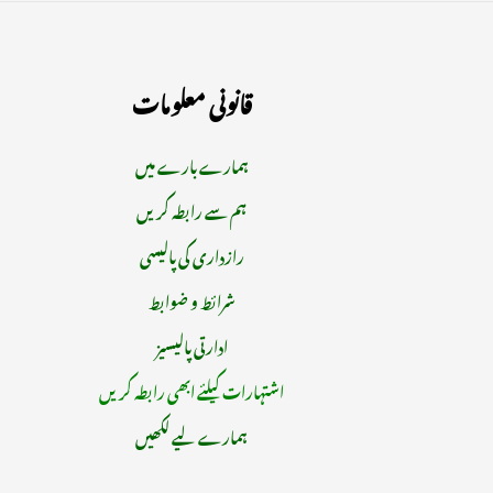
قانونی معلومات
ہمارے بارے میں
ہم سے رابطہ کریں
رازداری کی پالیسی
شرائط و ضوابط
ادارتی پالیسیز
اشتہارات کیلئے ابھی رابطہ کریں
ہمارے لیے لکھیں