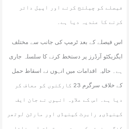
فیصلے کو چیلنج کرنے اور اپیل دائر
کرنے کا عندیہ دیا ہے۔
اس فیصلے کے بعد ٹرمپ کی جانب سے مختلف
ایگزیکٹو آرڈرز پر دستخط کرنے کا سلسلہ جاری
ہے۔ حالیہ اقدامات میں انہوں نے اسقاط حمل
کے خلاف سرگرم 23 کارکنوں کو معاف کر
دیا ہے۔ اس کے علاوہ انہوں نے جان ایف
کینیڈی، رابرٹ کینیڈی اور مارٹن لوتھر
کنگ جونیئر کی موت سے متعلق اہم فائلوں