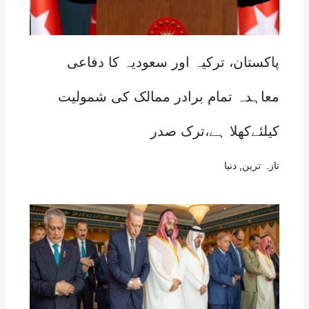
پاکستان، ترکیہ اور سعودیہ کا دفاعی
معاہدہ تمام برادر ممالک کی شمولیت
کیلئےکھلا ہے،ترک صدر
تازہ ترین
,
دنیا