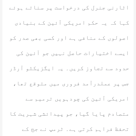
اٹارنی جنرل کی درخواست پر سناتے ہوئے
کہا کہ یہ حکم امریکی آئین کے بنیادی
اصولوں کے منافی ہے اور کسی بھی صدر کو
ایسے اختیارات حاصل نہیں جو آئین کی
حدود سے تجاوز کریں۔ یہ ایگزیکٹو آرڈر
جس پر عملدرآمد فروری میں متوقع تھا،
امریکی آئین کی چودہویں ترمیم سے
متصادم پایا گیا، جو پیدائشی شہریت کا
تحفظ فراہم کرتی ہے۔ ٹرمپ نے جج کے