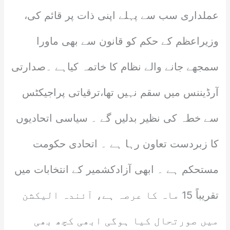
عملداری سب سے پہلے اپنی ذات پر قائم کی،
وزیراعظم کے حکم کو قانون سے بھی ماورا
سمجھے جانے والے نظام کا خاتمہ کیاہے ۔صدارتی
آرڈیننس میں سقم نہیں تھا،ترقیاتی پراجیکٹس
سے خطہ کی نظیر بدلیں گے ۔ سیاسی اتحادیوں
کا زبردست تعاون رہا ہے ۔ اتحادی حکومت
مستحکم ہے ۔ ابھی آزادکشمیر کے انتخابات میں
تقریباً 15 ماہ کا عرصہ ہے، آئندہ الیکشن
میں صورتحال کیا ہوگی ابھی کچھ بھی