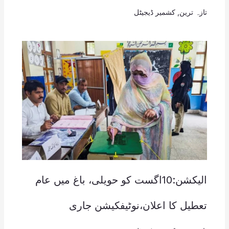
تازہ ترین
,
کشمیر ڈیجیٹل
الیکشن:10اگست کو حویلی، باغ میں عام
تعطیل کا اعلان،نوٹیفکیشن جاری