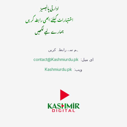
ادارتی پالیسیز
اشتہارات کیلئے ابھی رابطہ کریں
ہمارے لیے لکھیں
ہم سے رابطہ کریں
ای میل:
contact@Kashmiurdu.pk
ویب:
Kashmiurdu.pk