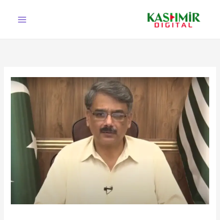
Ski
t
conten