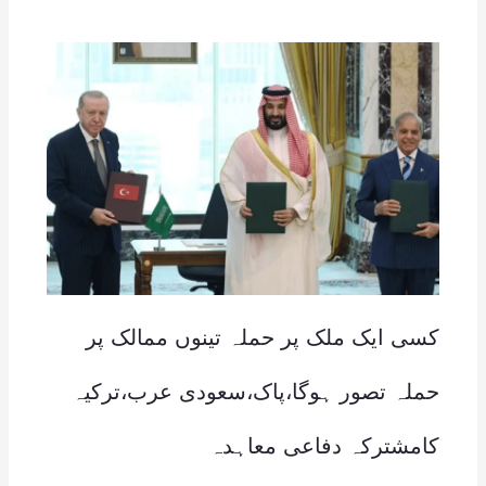
کسی ایک ملک پر حملہ تینوں ممالک پر
حملہ تصور ہوگا،پاک،سعودی عرب،ترکیہ
کامشترکہ دفاعی معاہدہ