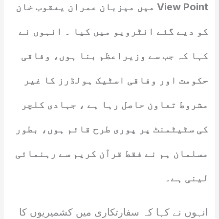
View Point میں میزبان عمران یعقوب خان
کو دیے گئے انٹرویو میں کیا ۔ انہوں نے
کہا کہ جب سے وزیراعظم بنا ہوں، وفاقی
حکومت اور وفاقی اسٹیک ہولڈرز کا غیر
مشروط تعاون حاصل رہا ہے ، جہادی کلچر
کی سٹیٹمنٹ پر پوری طرح قائم ہوں، بطور
مسلمان ہم نے فقط قرآن کریم سے رہنمائی
لینی ہے۔
انہوں نے کہا کہ سفارتکاری میں کشمیریوں کا