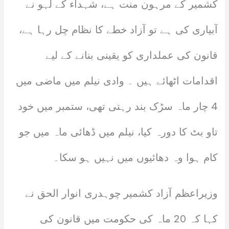
کشمیر کے مرہون منت ہے، شہداء کے لہو نے
آبیاری کی ہے تو آزاد خطے کا نظام چل رہا ہے،
قانون کی عملداری کو یقینی بنانے کے لیے
اقدامات اٹھائے ہیں ۔ وادی نیلم میں ماضی میں
4 چار ماہ سڑک بند رہتی تھی، ستمبر میں خود
تاو بٹ کا دورہ کیا، نیلم میں ڈھائی ماہ میں جو
کام ہوا وہ دھائیوں میں نہیں ہو سکا۔
وزیراعظم آزاد کشمیر چوہدری انوار الحق نے
کہا کہ 20 ماہ کی حکومت میں قانون کی