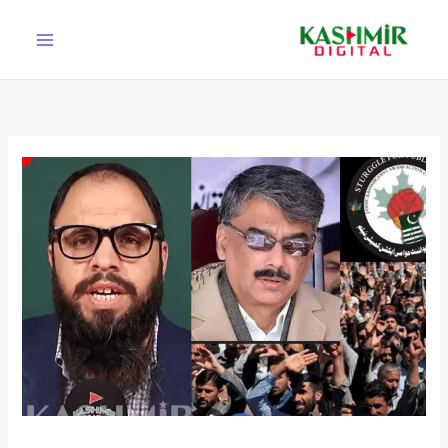
Ski
t
conten