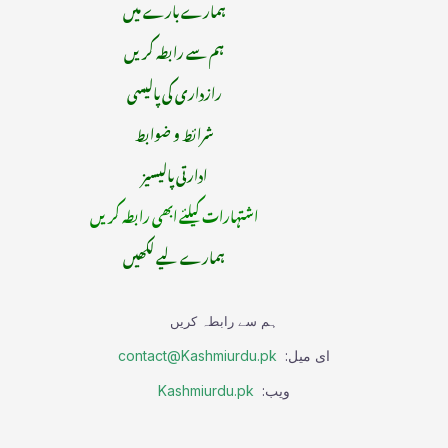
ہمارے بارے میں
ہم سے رابطہ کریں
رازداری کی پالیسی
شرائط و ضوابط
ادارتی پالیسیز
اشتہارات کیلئے ابھی رابطہ کریں
ہمارے لیے لکھیں
ہم سے رابطہ کریں
ای میل:
contact@Kashmiurdu.pk
ویب:
Kashmiurdu.pk