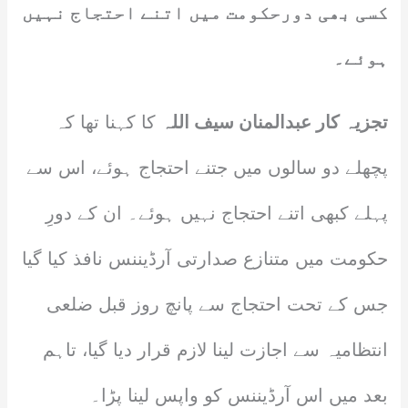
کسی بھی دورحکومت میں اتنے احتجاج نہیں
ہوئے۔
تجزیہ کار عبدالمنان سیف اللہ
کا کہنا تھا کہ
پچھلے دو سالوں میں جتنے احتجاج ہوئے، اس سے
پہلے کبھی اتنے احتجاج نہیں ہوئے۔ ان کے دورِ
حکومت میں متنازع صدارتی آرڈیننس نافذ کیا گیا
جس کے تحت احتجاج سے پانچ روز قبل ضلعی
انتظامیہ سے اجازت لینا لازم قرار دیا گیا، تاہم
بعد میں اس آرڈیننس کو واپس لینا پڑا۔