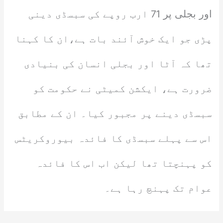
اور بجلی پر 71 ارب روپے کی سبسڈی دینی
پڑی جو ایک خوش آئند بات ہے،ان کا کہنا
تھا کہ آٹا اور بجلی انسان کی بنیادی
ضرورت ہے، ایکشن کمیٹی نے حکومت کو
سبسڈی دینے پر مجبور کیا۔ ان کے مطابق
اس سے پہلے سبسڈی کا فائدہ بیوروکریٹس
کو پہنچتا تھا لیکن اب اس کا فائدہ
عوام تک پہنچ رہا ہے۔