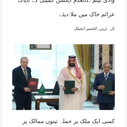
عزائم خاک میں ملا دیئے
تازہ ترین
,
کشمیر ڈیجیٹل
کسی ایک ملک پر حملہ تینوں ممالک پر