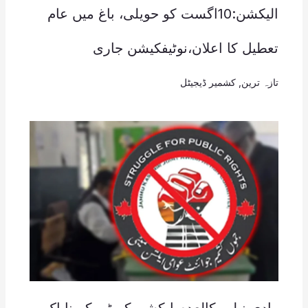
الیکشن:10اگست کو حویلی، باغ میں عام
تعطیل کا اعلان،نوٹیفکیشن جاری
تازہ ترین
,
کشمیر ڈیجیٹل
وادی نیلم ،کالعدم ایکشن کمیٹی کے ناپاک