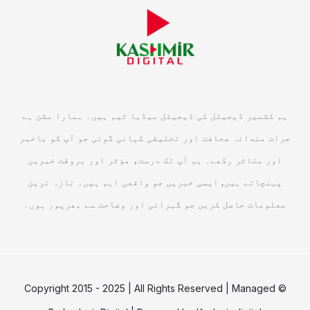
ہم کشمیر ڈیجیٹل کی ڈیجیٹل میڈیا ٹیم ہیں۔ ہمارا مشن ہے
جرات مندانہ صحافت اور تخلیقی کہانی گوئی جو آپ کو باخبر
اور متاثر رکھے۔ ہم آپ تک درست، مؤثر اور بروقت خبریں
پہنچاتے ہیں, ایسی خبریں جو واقعی اہم ہیں۔ تازہ ترین
معلومات حاصل کریں جو گہرائی اور وضاحت سے بھرپور ہوں۔
© Copyright 2015 - 2025 | All Rights Reserved | Managed