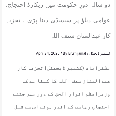
دو سالہ دورِ حکومت میں ریکارڈ احتجاج،
عوامی دباؤ پر سبسڈی دینا پڑی ، تجزیہ
کار عبدالمنان سیف اللہ
کشمیر ڈیجیٹل
/
Erum.jamal
/ By
April 24, 2025
مظفرآباد (کشمیر ڈیجیٹل) تجزیہ کار
عبدالمنان سیف اللہ کا کہنا ہے کہ
وزیراعظم انوار الحق کے دور میں جتنے
احتجاج ریاست کے اندر ہوئے اس سے قبل