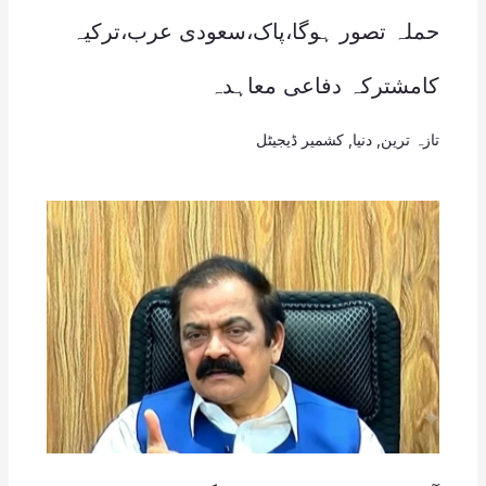
حملہ تصور ہوگا،پاک،سعودی عرب،ترکیہ
کامشترکہ دفاعی معاہدہ
تازہ ترین
,
دنیا
,
کشمیر ڈیجیٹل