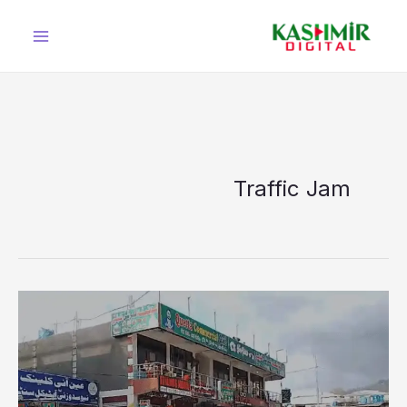
Ski
t
conten
Traffic Jam
راولاکوٹ
میں
ٹریفک
کا