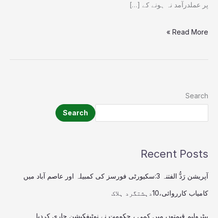
پر عملدرآمد نہ ہونے کے […]
Read More »
Search
Search
Recent Posts
آپریشن رَدُّ الفتنہ 3:سکیورٹی فورسز کی کمبیلہ اور عاصم آباد میں
کامیاب کارروائی،10دہشتگرد ہلاک
پیٹرولیم قیمتوں میں کمی ، حکومت نے نوٹیفکیشن جاری کردیا