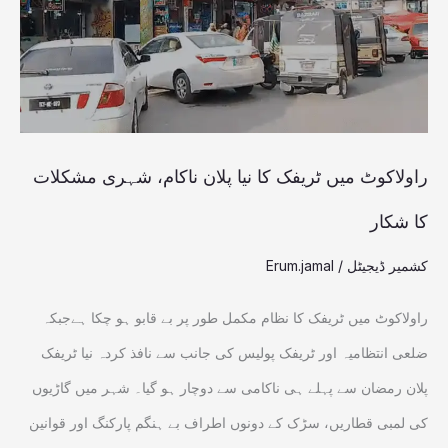
نیا
پلان
ناکام،
شہری
مشکلات
راولاکوٹ میں ٹریفک کا نیا پلان ناکام، شہری مشکلات
کا
کا شکار
شکار
کشمیر ڈیجیٹل
/
Erum.jamal
راولاکوٹ میں ٹریفک کا نظام مکمل طور پر بے قابو ہو چکا ہےجبکہ
ضلعی انتظامیہ اور ٹریفک پولیس کی جانب سے نافذ کردہ نیا ٹریفک
پلان رمضان سے پہلے ہی ناکامی سے دوچار ہو گیا۔ شہر میں گاڑیوں
کی لمبی قطاریں، سڑک کے دونوں اطراف بے ہنگم پارکنگ اور قوانین