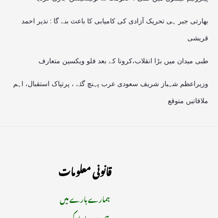
بھارتی جبر ہی تحریک آزادی کی کامیابی کا باعث بنے گا : نذیر احمد
قریشی
طبی میدان میں بڑا انقلاب،کرونا کے بعد فلو ویکسین متعارف
وزیراعظم شہباز شریف سعودی عرب پہنچ گئے ، پرتپاک استقبال، اہم
ملاقاتیں متوقع
قانونی معلومات
ہمارے بارے میں
ہم سے رابطہ کریں