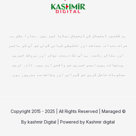
ہم کشمیر ڈیجیٹل کی ڈیجیٹل میڈیا ٹیم ہیں۔ ہمارا مشن ہے
جرات مندانہ صحافت اور تخلیقی کہانی گوئی جو آپ کو باخبر
اور متاثر رکھے۔ ہم آپ تک درست، مؤثر اور بروقت خبریں
پہنچاتے ہیں, ایسی خبریں جو واقعی اہم ہیں۔ تازہ ترین
معلومات حاصل کریں جو گہرائی اور وضاحت سے بھرپور ہوں۔
© Copyright 2015 - 2025 | All Rights Reserved | Managed
By
kashmir Digital
| Powered by
Kashmir digital