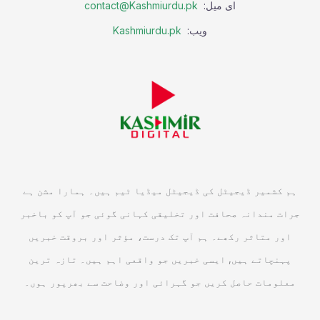
ای میل:
contact@Kashmiurdu.pk
ویب:
Kashmiurdu.pk
ہم کشمیر ڈیجیٹل کی ڈیجیٹل میڈیا ٹیم ہیں۔ ہمارا مشن ہے
جرات مندانہ صحافت اور تخلیقی کہانی گوئی جو آپ کو باخبر
اور متاثر رکھے۔ ہم آپ تک درست، مؤثر اور بروقت خبریں
پہنچاتے ہیں, ایسی خبریں جو واقعی اہم ہیں۔ تازہ ترین
معلومات حاصل کریں جو گہرائی اور وضاحت سے بھرپور ہوں۔