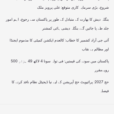
شروع، بڑی سرمایہ کاری متوقع: علی پرویز ملک
بنگلہ دیش کا بھارت کے متبادل کے طور پر پاکستان سے رجوع، اہم امور
جلد طے پا جائیں گے، بنگلہ دیشی ہائی کمشنر
آئی جی آزاد کشمیر کا خطاب: کالعدم ایکشن کمیٹی کا مذموم ایجنڈا
اور مظالم بے نقاب
پاکستان میں سونے کی قیمتیں: فی تولہ سونا 4 لاکھ 49 ہزار 500
روپےمقرر
حج 2027: پرائیویٹ حج آپریشن کے لیے نیا ڈیجیٹل نظام نافذ کرنے کا
فیصلہ