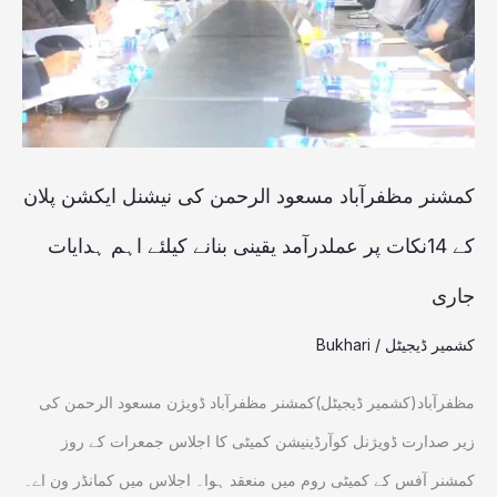
کی
نیشنل
ایکشن
پلان
کے
کمشنر مظفرآباد مسعود الرحمن کی نیشنل ایکشن پلان
14نکات
کے 14نکات پر عملدرآمد یقینی بنانے کیلئے اہم ہدایات
پر
جاری
عملدرآمد
یقینی
کشمیر ڈیجیٹل
/
Bukhari
بنانے
مظفرآباد(کشمیر ڈیجیٹل)کمشنر مظفرآباد ڈویژن مسعود الرحمن کی
کیلئے
زیر صدارت ڈویژنل کوآرڈینیشن کمیٹی کا اجلاس جمعرات کے روز
اہم
کمشنر آفس کے کمیٹی روم میں منعقد ہوا۔ اجلاس میں کمانڈر ون اے۔