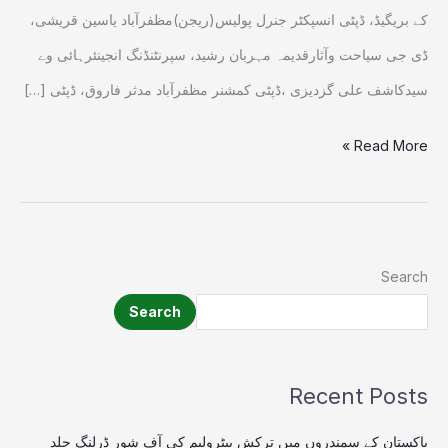
ہدایات
کے بریگیڈ، ڈپٹی انسپکٹر جنرل پولیس(ریجن)مظفرآباد یاسین قریشی،
جاری
ڈی جی سیاحت وآثارقدیمہ مہربان رشید، سپرنٹنڈنگ انجینئرہائی وے
سیدکاشف علی گزدیزی ،ڈپٹی کمشنر مظفرآباد مدثر فاروق، ڈپٹی […]
Read More »
Search
Search
Recent Posts
پاکستان کے سمندروں میں ترکش پیٹرولیم کی آف شور ڈرلنگ جلد