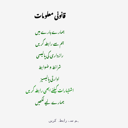
قانونی معلومات
ہمارے بارے میں
ہم سے رابطہ کریں
رازداری کی پالیسی
شرائط و ضوابط
ادارتی پالیسیز
اشتہارات کیلئے ابھی رابطہ کریں
ہمارے لیے لکھیں
ہم سے رابطہ کریں