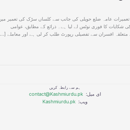
تعمیرات عامہ ضلع حویلی کی جانب سے کلساں سڑک کی تعمیر میں
ی شکایات کا فوری نوٹس لے لیا ہے۔ ذرائع کے مطابق، عوامی
تعلقہ افسران سے تفصیلی رپورٹ طلب کر لی ہے اور معاملے […]
ہم سے رابطہ کریں
ای میل:
contact@Kashmiurdu.pk
ویب:
Kashmiurdu.pk