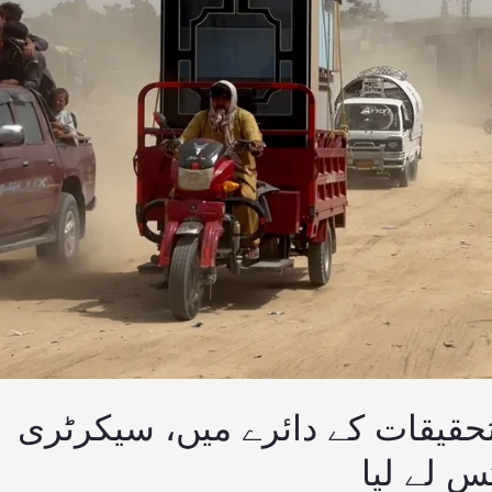
قیقات کے دائرے میں، سیکرٹری
 لے لیا