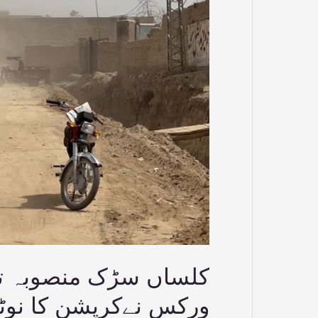
دائرے
میں،
سیکرٹری
ورکس
نےکرپشن
کا
نوٹس
لے
لیا
کلساں سڑک منصوبہ تح
ورکس نےکرپشن کا نوٹس