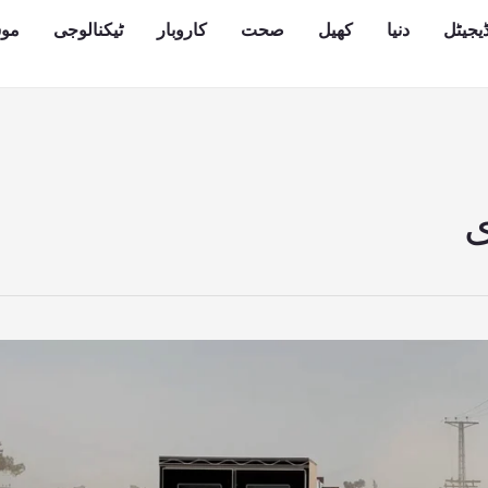
یجیٹل
دنیا
کھیل
صحت
کاروبار
ٹیکنالوجی
مو
ی