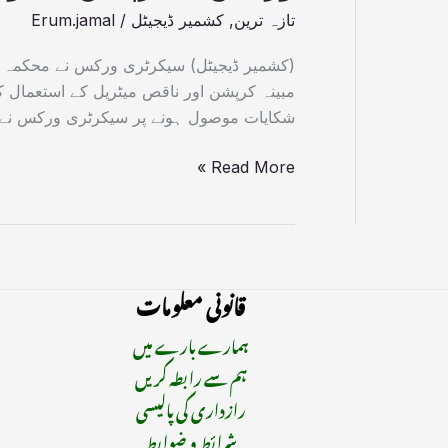
تازہ ترین
,
کشمیر ڈیجیٹل
/
Erum.jamal
(کشمیر ڈیجیٹل) سیکرٹری ورکس نے محکمہ 
مبینہ کرپشن اور ناقص میٹریل کے استعمال ک
شکایات موصول ہونے پر سیکرٹری ورکس نے م
Read More »
قانونی معلومات
ہمارے بارے میں
ہم سے رابطہ کریں
رازداری کی پالیسی
شرائط و ضوابط