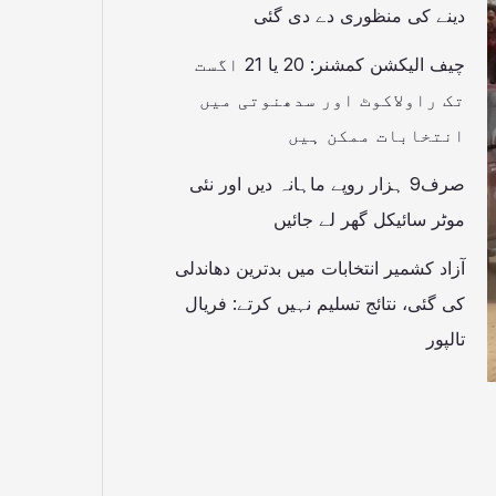
دینے کی منظوری دے دی گئی
چیف الیکشن کمشنر: 20 یا 21 اگست
تک راولاکوٹ اور سدھنوتی میں
انتخابات ممکن ہیں
صرف9 ہزار روپے ماہانہ دیں اور نئی
موٹر سائیکل گھر لے جائیں
آزاد کشمیر انتخابات میں بدترین دھاندلی
کی گئی، نتائج تسلیم نہیں کرتے: فریال
تالپور