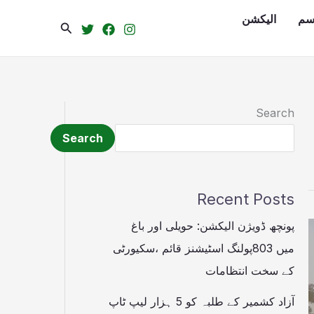
سم
الیکشن
Search
Search
Search
Recent Posts
پونچھ ڈویژن الیکشن: حویلی اور باغ
میں 803پولنگ اسٹیشنز قائم ،سکیورٹی
کے سخت انتظامات
آزاد کشمیر کے طلبہ کو 5 ہزار لیپ ٹاپ