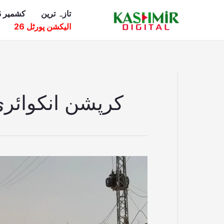
Ski
تازہ ترین
کشمیر ڈ
t
الیکشن پورٹل 26
conten
کرپشن انکوائر
کلساں
سڑک
منصوبہ
تحقیقات
کے