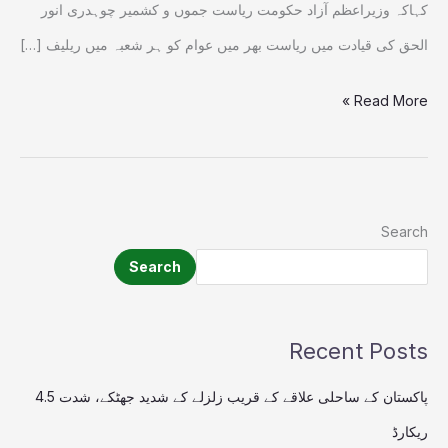
کہاکہ وزیراعظم آزاد حکومت ریاست جموں و کشمیر چوہدری انور
الحق کی قیادت میں ریاست بھر میں عوام کو ہر شعبہ میں ریلیف […]
Read More »
Search
Search
Recent Posts
پاکستان کے ساحلی علاقے کے قریب زلزلے کے شدید جھٹکے، شدت 4.5
ریکارڈ