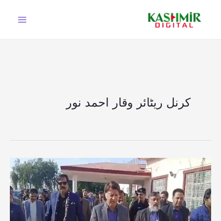
Ski
t
conten
کرنل ریٹائر وقار احمد نور
عوامی
فائلیں
زیر
التوا