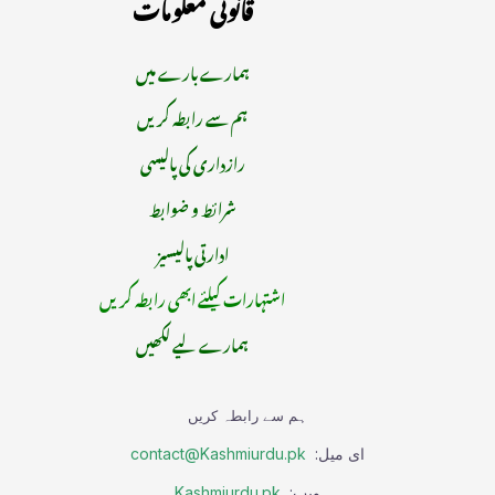
قانونی معلومات
ہمارے بارے میں
ہم سے رابطہ کریں
رازداری کی پالیسی
شرائط و ضوابط
ادارتی پالیسیز
اشتہارات کیلئے ابھی رابطہ کریں
ہمارے لیے لکھیں
ہم سے رابطہ کریں
ای میل:
contact@Kashmiurdu.pk
ویب:
Kashmiurdu.pk