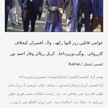
رکھنے
والے
افسران
کیخلاف
کارروائی
عوامی فائلیں زیر التوا رکھنے والے افسران کیخلاف
ہوگی،وزیرداخلہ
کارروائی ہوگی،وزیرداخلہ کرنل ریٹائر وقار احمد نور
کرنل
کشمیر ڈیجیٹل
/
Bukhari
ریٹائر
وقار
بھمبر آزاد کشمیر(کشمیر ڈیجیٹل)موسٹ سینیروزیر/وزیرداخلہ
احمد
آزادکشمیر کرنل(ر)وقاراحمدنورنے محکمہ اینٹی کرپشن کےزیراہتمام
نور
کھلی کچہری میں سائلین سے براہ راست شکایات سنی،فوری بطور
پرریلیف کے حوالے سے احکامات دیئے۔اس دوران گفتگو میں انہوں نے