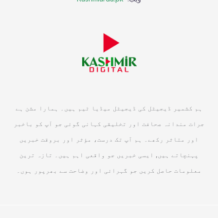
ہم کشمیر ڈیجیٹل کی ڈیجیٹل میڈیا ٹیم ہیں۔ ہمارا مشن ہے
جرات مندانہ صحافت اور تخلیقی کہانی گوئی جو آپ کو باخبر
اور متاثر رکھے۔ ہم آپ تک درست، مؤثر اور بروقت خبریں
پہنچاتے ہیں, ایسی خبریں جو واقعی اہم ہیں۔ تازہ ترین
معلومات حاصل کریں جو گہرائی اور وضاحت سے بھرپور ہوں۔