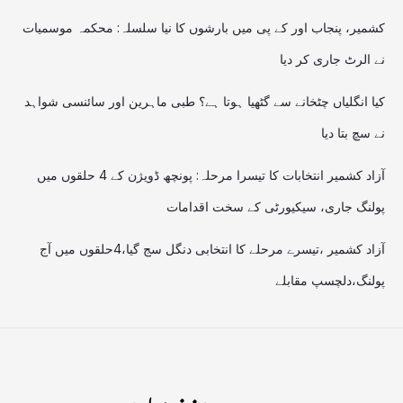
کشمیر، پنجاب اور کے پی میں بارشوں کا نیا سلسلہ: محکمہ موسمیات
نے الرٹ جاری کر دیا
کیا انگلیاں چٹخانے سے گٹھیا ہوتا ہے؟ طبی ماہرین اور سائنسی شواہد
نے سچ بتا دیا
آزاد کشمیر انتخابات کا تیسرا مرحلہ: پونچھ ڈویژن کے 4 حلقوں میں
پولنگ جاری، سیکیورٹی کے سخت اقدامات
آزاد کشمیر ،تیسرے مرحلے کا انتخابی دنگل سج گیا،4حلقوں میں آج
پولنگ،دلچسپ مقابلے