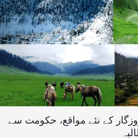
زگار کے نئے مواقع، حکومت سے
لبہ