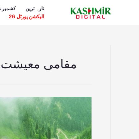
Ski
تازہ ترین
کشمیر ڈ
t
الیکشن پورٹل 26
conten
مقامی معیشت 
سیاحت
کے
فروغ
سے
روزگار