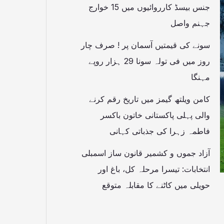
جنس بیسڈ کارروائیوں میں 15 خوارج
جہنم واصل
سونے کی قیمتیں آسمان پر ! صرف چار
روز میں فی تولہ سونا 29 ہزار روپے
مہنگا
کامن ویلتھ گیمز میں تاریخ رقم کرنے
والی پہلی پاکستانی خاتون باکسر
فاطمہ زہرا کی جذباتی کہانی
آزاد جموں و کشمیر قانون ساز اسمبلی
انتخابات: تیسرا مرحلہ کل، باغ اور
حویلی میں کاٹنے کا مقابلہ متوقع