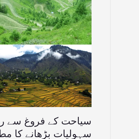
کے
نئے
مواقع،
حکومت
سے
سہولیات
بڑھانے
کا
مطالبہ
سیاحت کے فروغ سے رو
سہولیات بڑھانے کا مطا