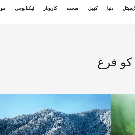
یجیٹل
دنیا
کھیل
صحت
کاروبار
ٹیکنالوجی
مو
کو فرغ