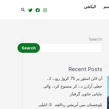
سم
الیکشن
Search
Search
Search
Recent Posts
آن لائن اسٹور پر 75 کروڑ روپے کے
جعلی آرڈرز دے کر منسوخ کرنے والی
جاپانی خاتون گرفتار
بلوچستان میں آپریشن ردالفتنہ 3: انٹیلی