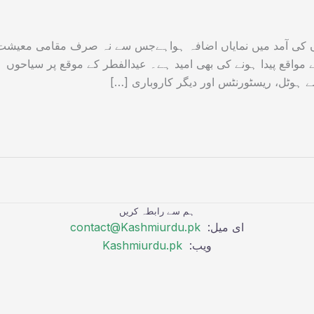
وں کی آمد میں نمایاں اضافہ ہواہےجس سے نہ صرف مقامی معیشت
ے مواقع پیدا ہونے کی بھی امید ہے۔ عیدالفطر کے موقع پر سیاحوں
ہوٹل، ریسٹورنٹس اور دیگر کاروباری […]
ہم سے رابطہ کریں
ای میل:
contact@Kashmiurdu.pk
ویب:
Kashmiurdu.pk