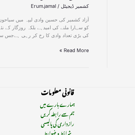
کشمیر ڈیجیٹل
/
Erum.jamal
آزاد کشمیر کی حسین وادی لیپہ میں سیاح
کو سہارا ملنے کی امیدہے بلکہ روزگار کے نئ
کی بڑی تعداد وادی کا رخ کر رہی ہےجس سے 
Read More »
قانونی معلومات
ہمارے بارے میں
ہم سے رابطہ کریں
رازداری کی پالیسی
شرائط و ضوابط