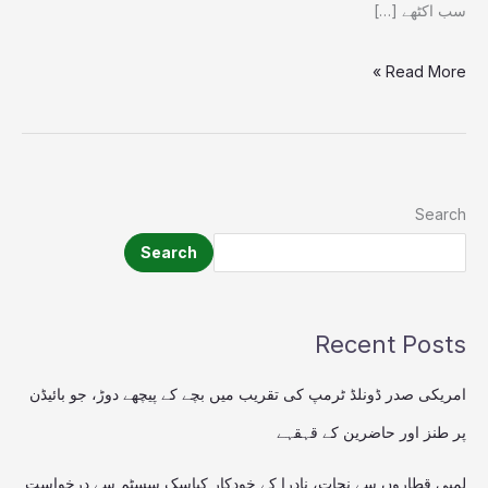
سب اکٹھے […]
Read More »
Search
Search
Recent Posts
امریکی صدر ڈونلڈ ٹرمپ کی تقریب میں بچے کے پیچھے دوڑ، جو بائیڈن
پر طنز اور حاضرین کے قہقہے
لمبی قطاروں سے نجات، نادرا کے خودکار کیاسک سسٹم سے درخواست