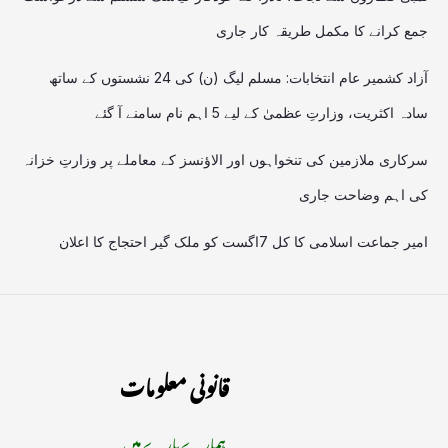
جمع کرانے کا مکمل طریقہ کار جاری
آزاد کشمیر عام انتخابات: مسلم لیگ (ن) کی 24 نشستوں کے ساتھ
سادہ اکثریت، وزارتِ عظمیٰ کے لیے 5 اہم نام سامنے آ گئے
سرکاری ملازمین کی تنخواہوں اور الاؤنسز کے معاملے پر وزارتِ خزانہ
کی اہم وضاحت جاری
امیر جماعت اسلامی کا کل 7اگست کو ملک گیر احتجاج کا اعلان
قانونی معلومات
ہمارے بارے میں