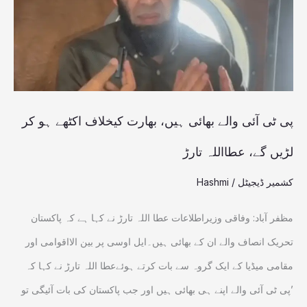
بھائی
ہیں،
بھارت
کیخلاف
اکٹھے
پی ٹی آئی والے بھائی ہیں، بھارت کیخلاف اکٹھے ہو کر
ہو
لڑیں گے، عطااللہ تارڑ
کر
کشمیر ڈیجیٹل
/
Hashmi
لڑیں
گے،
مظفر آباد: وفاقی وزیراطلاعات عطا اللہ تارڑ نے کہا ہے کہ پاکستان
عطااللہ
تحریک انصاف والے ان کے بھائی ہیں۔ایل اوسی پر بین الااقوامی اور
تارڑ
مقامی میڈیا کے ایک گروہ سے بات کرتے ہوئےعطا اللہ تارڑ نے کہا کہ
’پی ٹی آئی والے اپنے ہی بھائی ہیں اور جب پاکستان کی بات آئیگی تو