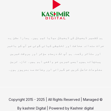
ہم کشمیر ڈیجیٹل کی ڈیجیٹل میڈیا ٹیم ہیں۔ ہمارا مشن ہے
جرات مندانہ صحافت اور تخلیقی کہانی گوئی جو آپ کو باخبر
اور متاثر رکھے۔ ہم آپ تک درست، مؤثر اور بروقت خبریں
پہنچاتے ہیں, ایسی خبریں جو واقعی اہم ہیں۔ تازہ ترین
معلومات حاصل کریں جو گہرائی اور وضاحت سے بھرپور ہوں۔
© Copyright 2015 - 2025 | All Rights Reserved | Managed
By
kashmir Digital
| Powered by
Kashmir digital