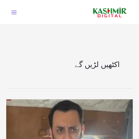
Ski
t
conten
اکٹھیں لڑیں گے
پی
ٹی
آئی
والے