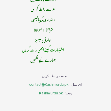
ہم سے رابطہ کریں
رازداری کی پالیسی
شرائط و ضوابط
ادارتی پالیسیز
اشتہارات کیلئے ابھی رابطہ کریں
ہمارے لیے لکھیں
ہم سے رابطہ کریں
ای میل:
contact@Kashmiurdu.pk
ویب:
Kashmiurdu.pk