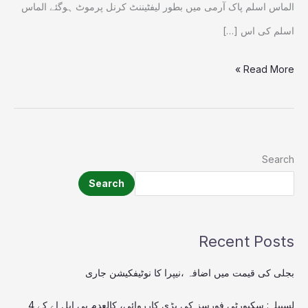
الماس اسلم پاک آرمی میں بطور لیفٹیننٹ کرنل پرموٹ ہوگئے الماس
اسلم کی اس […]
Read More »
Search
Search
Recent Posts
بجلی کی قیمت میں اضافہ ،نیپرا کا نوٹیفکیشن جاری
لسبیلہ: سکیورٹی فورسز کی بڑی کارروائی، کالعدم بی ایل اے کے 4