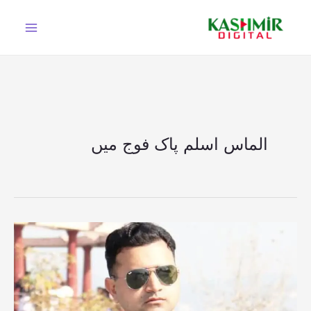
Ski
t
conten
الماس اسلم پاک فوج میں
راج
محل
کا
بڑااعزاز،