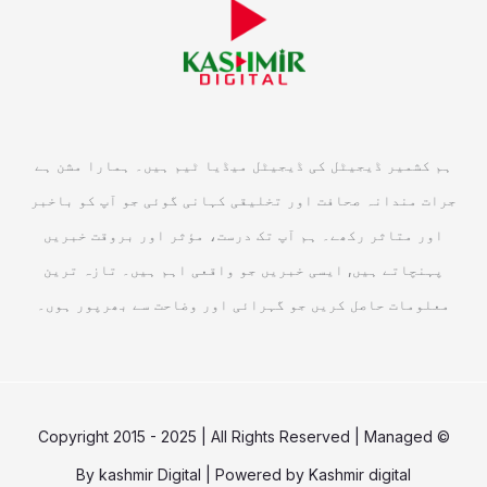
ہم کشمیر ڈیجیٹل کی ڈیجیٹل میڈیا ٹیم ہیں۔ ہمارا مشن ہے
جرات مندانہ صحافت اور تخلیقی کہانی گوئی جو آپ کو باخبر
اور متاثر رکھے۔ ہم آپ تک درست، مؤثر اور بروقت خبریں
پہنچاتے ہیں, ایسی خبریں جو واقعی اہم ہیں۔ تازہ ترین
معلومات حاصل کریں جو گہرائی اور وضاحت سے بھرپور ہوں۔
© Copyright 2015 - 2025 | All Rights Reserved | Managed
By
kashmir Digital
| Powered by
Kashmir digital