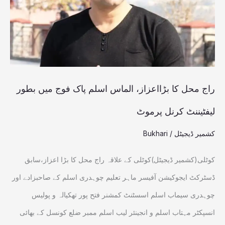
الماس
اسلم
پاک
فوج
میں بطور
راج محل کا بڑااعزاز، الماس اسلم پاک فوج میں بطور
لیفٹیننٹ
لیفٹیننٹ کرنل پرموٹ
کرنل
کشمیر ڈیجیٹل
/
Bukhari
پرموٹ
کوٹلی(کشمیر ڈیجیٹل)کوٹلی کے علاقہ راج محل کا بڑا اعزاز،سابق
ڈسٹرکٹ ایجوکیشن آفیسر ماہر تعلیم چوہدری اسلم کے صاحبزادے اور
چوہدری سیماب اسلم اسسٹنٹ کمشنر فتح پور تھکیالہ و پولیس
انسپکٹر مہتاب اسلم و انجینئر لیب اسلم ممبر ضلع کونسل کے بھائی