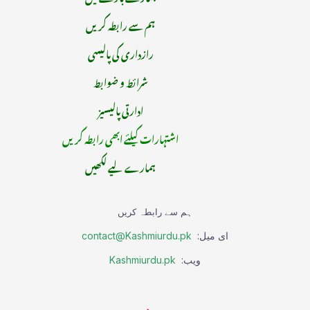
ہم سے رابطہ کریں
رازداری کی پالیسی
شرائط و ضوابط
ادارتی پالیسیز
اشتہارات کیلئے ابھی رابطہ کریں
ہمارے لیے لکھیں
ہم سے رابطہ کریں
ای میل:
contact@Kashmiurdu.pk
ویب:
Kashmiurdu.pk