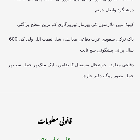
دہشتگرد واصل جہنم
کینیڈا میں ملازمتوں کی بھرمار :بیروزگاری کم ترین سطح پرآگئی
پاک ترکی سعودی عرب دفاعی معاہدہ، شاہ نعمت اللہ ولی کی 600
سال پرانی پیشگوئی سچ ثابت
دفاعی معاہدہ خوشحال مستقبل کا ضامن ، ایک ملک پر حملہ سب پر
حملہ تصور ہوگا، دفتر خارجہ
قانونی معلومات
ہمارے بارے میں