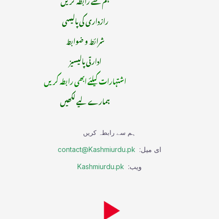
رازداری کی پالیسی
شرائط و ضوابط
ادارتی پالیسیز
اشتہارات کیلئے ابھی رابطہ کریں
ہمارے لیے لکھیں
ہم سے رابطہ کریں
ای میل:
contact@Kashmiurdu.pk
ویب:
Kashmiurdu.pk