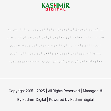
ہم کشمیر ڈیجیٹل کی ڈیجیٹل میڈیا ٹیم ہیں۔ ہمارا مشن ہے
جرات مندانہ صحافت اور تخلیقی کہانی گوئی جو آپ کو باخبر
اور متاثر رکھے۔ ہم آپ تک درست، مؤثر اور بروقت خبریں
پہنچاتے ہیں, ایسی خبریں جو واقعی اہم ہیں۔ تازہ ترین
معلومات حاصل کریں جو گہرائی اور وضاحت سے بھرپور ہوں۔
© Copyright 2015 - 2025 | All Rights Reserved | Managed
By
kashmir Digital
| Powered by
Kashmir digital