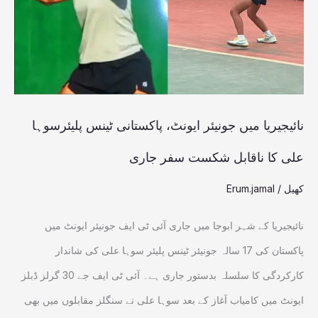
پاکستانی
ٹینس
پلیئرسوہا
علی
کا
نائیجیریا میں جونیئر ایونٹ، پاکستانی ٹینس پلیئرسوہا
ناقابل
علی کا ناقابل شکست سفر جاری
شکست
کھیل
/
Erum.jamal
سفر
جاری
نائیجیریا کے شہر ابوجا میں جاری آئی ٹی ایف جونیئر ایونٹ میں
پاکستان کی 17 سالہ جونیئر ٹینس پلیئر سوہا علی کی شاندار
کارکردگی کا سلسلہ بدستور جاری ہے۔ آئی ٹی ایف جے 30 گرلز ڈبلز
ایونٹ میں کامیاب آغاز کے بعد سوہا علی نے سنگلز مقابلوں میں بھی