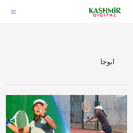
Ski
t
conten
ابوجا
نائیجیریا
میں
جونیئر
ایونٹ،