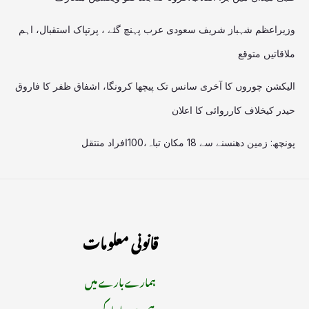
وزیراعظم شہباز شریف سعودی عرب پہنچ گئے ، پرتپاک استقبال، اہم
ملاقاتیں متوقع
الیکشن چوروں کا آخری سانس تک پیچھا کرونگا، اشفاق ظفر کا فاروق
حیدر کیخلاف کارروائی کا اعلان
پونچھ: زمین دھنسنے سے 18 مکان تباہ،100افراد منتقل
قانونی معلومات
ہمارے بارے میں
ہم سے رابطہ کریں