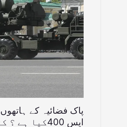
ہونیوالا
ائیر
ڈیفنس
سسٹم
ایس
400کیا
ہے
؟
کتنے
ٹائم
میں
فعال
ہوتا
ہے؟
پاک فضائیہ کے ہاتھوں 
ایس 400کیا ہے ؟ کتنے ٹائم میں فعال ہوتا ہے؟