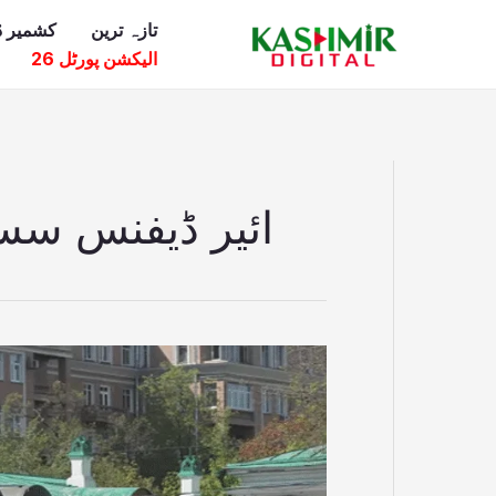
Ski
تازہ ترین
کشمیر ڈ
t
الیکشن پورٹل 26
conten
ائیر ڈیفنس سسٹم ایس
پاک
فضائیہ
کے
ہاتھوں
تباہ