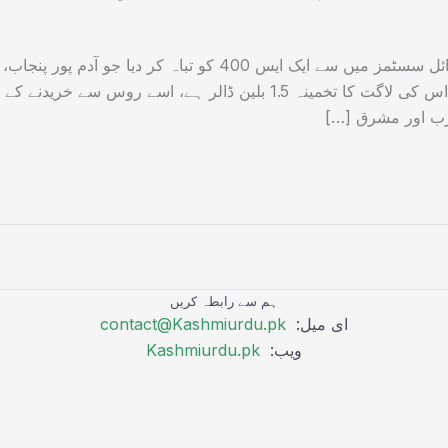
پاکستان ایئر فورس نے دنیا کے جدید ترین میزائل سسٹمز میں سے ایک ایس 400 کو تباہ کر دیا جو آدم پور پنجاب،
بھارت میں ہندوستانی ایئربیس پر نصب تھا۔ اس کی لاگت کا تخمینہ 1.5 بلین ڈالر ہے، اسے روس سے خریدنے کے
رب اور مشرق […]
ہم سے رابطہ کریں
ای میل:
contact@Kashmiurdu.pk
ویب:
Kashmiurdu.pk