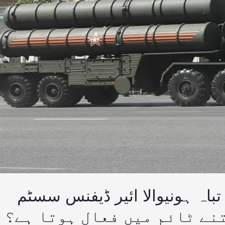
تباہ ہونیوالا ائیر ڈیفنس سسٹم