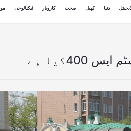
یجیٹل
دنیا
کھیل
صحت
کاروبار
ٹیکنالوجی
مو
 400کیا ہے