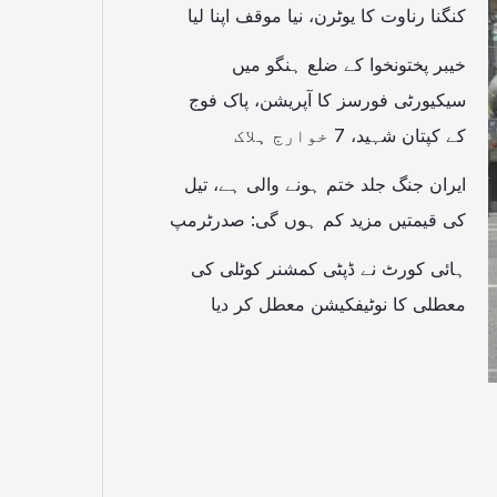
کنگنا رناوت کا یوٹرن، نیا موقف اپنا لیا
خیبر پختونخوا کے ضلع ہنگو میں
سیکیورٹی فورسز کا آپریشن، پاک فوج
کے کپتان شہید، 7 خوارج ہلاک
ایران جنگ جلد ختم ہونے والی ہے، تیل
کی قیمتیں مزید کم ہوں گی: صدرٹرمپ
ہائی کورٹ نے ڈپٹی کمشنر کوٹلی کی
معطلی کا نوٹیفکیشن معطل کر دیا