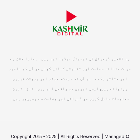
ہم کشمیر ڈیجیٹل کی ڈیجیٹل میڈیا ٹیم ہیں۔ ہمارا مشن ہے
جرات مندانہ صحافت اور تخلیقی کہانی گوئی جو آپ کو باخبر
اور متاثر رکھے۔ ہم آپ تک درست، مؤثر اور بروقت خبریں
پہنچاتے ہیں, ایسی خبریں جو واقعی اہم ہیں۔ تازہ ترین
معلومات حاصل کریں جو گہرائی اور وضاحت سے بھرپور ہوں۔
© Copyright 2015 - 2025 | All Rights Reserved | Managed