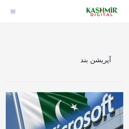
Ski
t
conten
آپریشن بند
مائیکروسافٹ
کا
پاکستان
میں