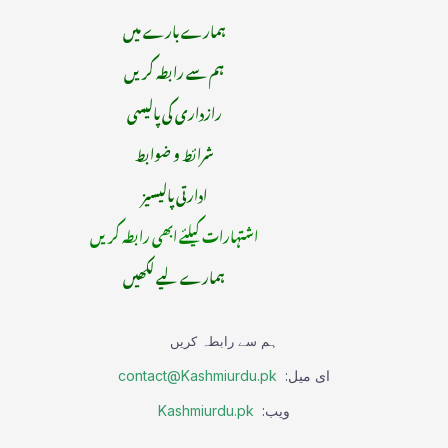
ہمارے بارے میں
ہم سے رابطہ کریں
رازداری کی پالیسی
شرائط و ضوابط
ادارتی پالیسیز
اشتہارات کیلئے ابھی رابطہ کریں
ہمارے لیے لکھیں
ہم سے رابطہ کریں
ای میل:
contact@Kashmiurdu.pk
ویب:
Kashmiurdu.pk