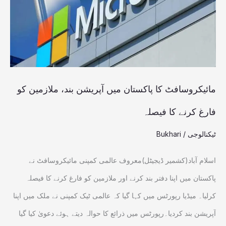
آپریشن
بند،
ملازمین
کو
فارغ
مائیکروسافٹ کا پاکستان میں آپریشن بند، ملازمین کو
کرنے
فارغ کرنے کا فیصلہ
کا
ٹیکنالوجی
/
Bukhari
فیصلہ
اسلام آباد(کشمیر ڈیجیٹل)معروف عالمی کمپنی مائیکروسافٹ نے
پاکستان میں اپنا دفتر بند کرنے اور ملازمین کو فارغ کرنے کا فیصلہ
کرلیا۔ میڈیا رپورٹس میں کہا گیا کہ عالمی ٹیک کمپنی نے ملک میں اپنا
آپریشن بند کردیا۔رپورٹس میں ذرائع کا حوالہ دیتے ہوئے دعویٰ کیا گیا