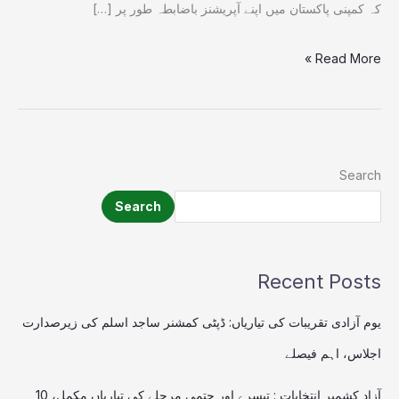
کہ کمپنی پاکستان میں اپنے آپریشنز باضابطہ طور پر […]
Read More »
Search
Search
Recent Posts
یوم آزادی تقریبات کی تیاریاں: ڈپٹی کمشنر ساجد اسلم کی زیرصدارت
اجلاس، اہم فیصلے
آزاد کشمیر انتخابات : تیسرے اور حتمی مرحلے کی تیاریاں مکمل، 10