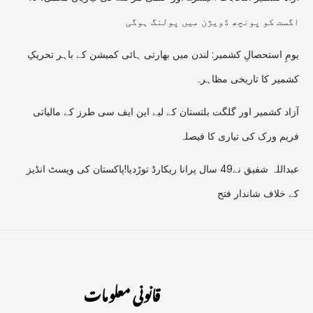
اگست کو پونچھ ڈویژن میں پولنگ ہوگی
یومِ استحصالِ کشمیر: لندن میں بھارتی ہائی کمیشن کے باہر تحریکِ
کشمیر کا تاریخی مظاہرہ
آزاد کشمیر اور گلگت بلتستان کے لیے این ایف سی طرز کے مالیاتی
فریم ورک کی تیاری کا فیصلہ
عبداللہ شفیق نے49 سال پرانا ریکارڈ توڑدیا!پاکستان کی ویسٹ انڈیز
کے خلاف شاندار فتح
قانونی معلومات