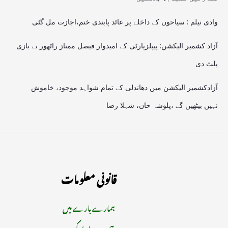
وادی نیلم : سیاحوں کے داخلے پر عائد پابندی ختم،اجازت مل گئی
آزاد کشمیر الیکشن: پیپلزپارٹی کے امیدوار فیصل ممتاز راٹھور نے بازی
پلٹ دی
آزادکشمیر الیکشن میں دھاندلی کے تمام شواہد موجود، خاموش
نہیں بیٹھیں گے ،پلوشہ خان، شہلا رضا
قانونی معلومات
ہمارے بارے میں
ہم سے رابطہ کریں