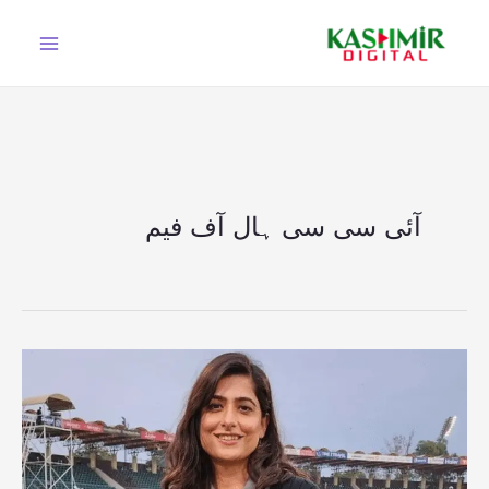
Ski
t
conten
آئی سی سی ہال آف فیم
پاکستان
ویمنز
کرکٹ
ٹیم