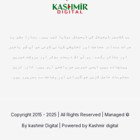
ہم کشمیر ڈیجیٹل کی ڈیجیٹل میڈیا ٹیم ہیں۔ ہمارا مشن ہے
جرات مندانہ صحافت اور تخلیقی کہانی گوئی جو آپ کو باخبر
اور متاثر رکھے۔ ہم آپ تک درست، مؤثر اور بروقت خبریں
پہنچاتے ہیں, ایسی خبریں جو واقعی اہم ہیں۔ تازہ ترین
معلومات حاصل کریں جو گہرائی اور وضاحت سے بھرپور ہوں۔
© Copyright 2015 - 2025 | All Rights Reserved | Managed
By
kashmir Digital
| Powered by
Kashmir digital