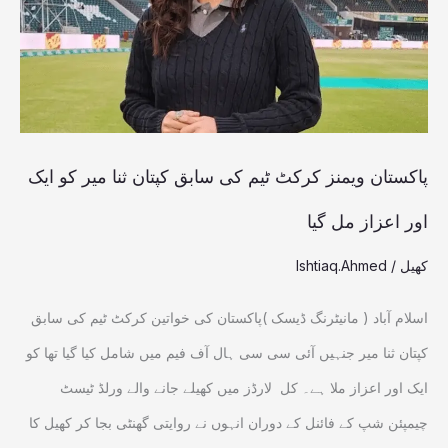
کی
سابق
کپتان
ثنا
میر
پاکستان ویمنز کرکٹ ٹیم کی سابق کپتان ثنا میر کو ایک
کو
اور اعزاز مل گیا
ایک
کھیل
/
Ishtiaq.Ahmed
اور
اعزاز
اسلام آباد ( مانیٹرنگ ڈیسک )پاکستان کی خواتین کرکٹ ٹیم کی سابق
مل
کپتان ثنا میر جنہیں آئی سی سی ہال آف فیم میں شامل کیا گیا تھا کو
گیا
ایک اور اعزاز ملا ہے۔ کل لارڈز میں کھیلے جانے والے ورلڈ ٹیسٹ
چیمپئن شپ کے فائنل کے دوران انہوں نے روایتی گھنٹی بجا کر کھیل کا