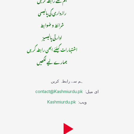
رازداری کی پالیسی
شرائط و ضوابط
ادارتی پالیسیز
اشتہارات کیلئے ابھی رابطہ کریں
ہمارے لیے لکھیں
ہم سے رابطہ کریں
ای میل:
contact@Kashmiurdu.pk
ویب:
Kashmiurdu.pk