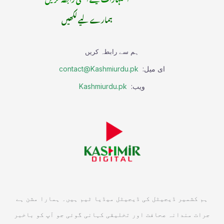
ہمارے لیے لکھیں
ہم سے رابطہ کریں
ای میل:
contact@Kashmiurdu.pk
ویب:
Kashmiurdu.pk
ہم کشمیر ڈیجیٹل کی ڈیجیٹل میڈیا ٹیم ہیں۔ ہمارا مشن ہے
جرات مندانہ صحافت اور تخلیقی کہانی گوئی جو آپ کو باخبر