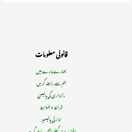
قانونی معلومات
ہمارے بارے میں
ہم سے رابطہ کریں
رازداری کی پالیسی
شرائط و ضوابط
ادارتی پالیسیز
اشتہارات کیلئے ابھی رابطہ کریں