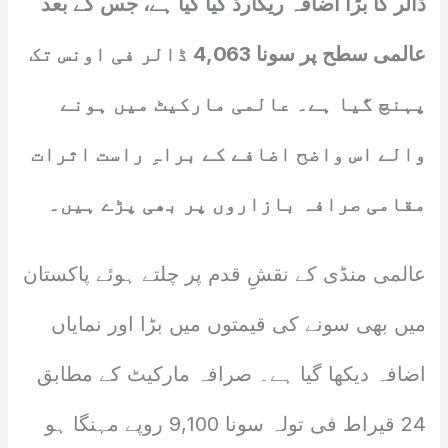
ڈالر کا بڑا اضافہ ریکارڈ کیا گیا ہے، جس کے بعد
عالمی سطح پر سونا 4,063 ڈالر فی اونس تک
پہنچ گیا ہے۔ عالمی مارکیٹ میں ہونے
والے اس واضح اضافے کے براہِ راست اثرات
مقامی صرافہ بازاروں پر بھی پڑے ہیں۔
عالمی منڈی کے نقشِ قدم پر چلتے ہوئے پاکستان
میں بھی سونے کی قیمتوں میں بڑا اور نمایاں
اضافہ دیکھا گیا ہے۔ صرافہ مارکیٹ کے مطابق
24 قیراط فی تولہ سونا 9,100 روپے مہنگا ہو