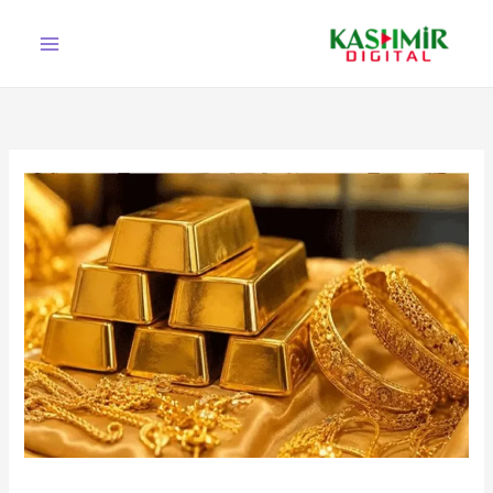
Ski
t
conten