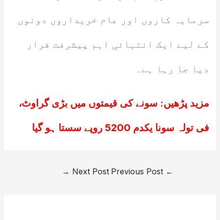
سرمایہ کاروں اور عام خریداروں دونوں
کے لیے ایک انتہائی اہم پیشرفت قرار
دیا جا رہا ہے۔
مزید پڑھیں:
سونے کی قیمتوں میں بڑی گراوٹ،
فی تولہ سونا یکدم 5200 روپے سستا ہو گیا
→
Next Post
Previous Post
←