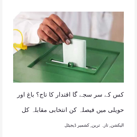
کس کے سر سجے گا اقتدار کا تاج؟ باغ اور
حویلی میں فیصلہ کن انتخابی مقابلہ کل
الیکشن
,
تازہ ترین
,
کشمیر ڈیجیٹل