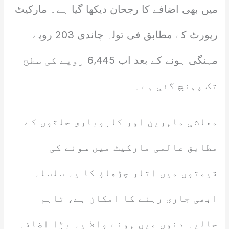
میں بھی اضافے کا رجحان دیکھا گیا ہے۔ مارکیٹ
رپورٹ کے مطابق فی تولہ چاندی 203 روپے
مہنگی ہونے کے بعد اب 6,445 روپے کی سطح
تک پہنچ گئی ہے۔
معاشی ماہرین اور کاروباری حلقوں کے
مطابق عالمی مارکیٹ میں سونے کی
قیمتوں میں اتار چڑھاؤ کا یہ سلسلہ
ابھی جاری رہنے کا امکان ہے، تاہم
حالیہ دنوں میں ہونے والا یہ بڑا اضافہ