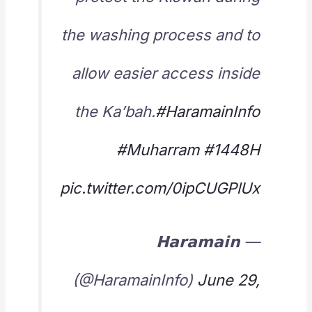
the washing process and to
allow easier access inside
the Ka’bah.
#HaramainInfo
#Muharram
#1448H
pic.twitter.com/0ipCUGPlUx
— 𝗛𝗮𝗿𝗮𝗺𝗮𝗶𝗻
(@HaramainInfo)
June 29,