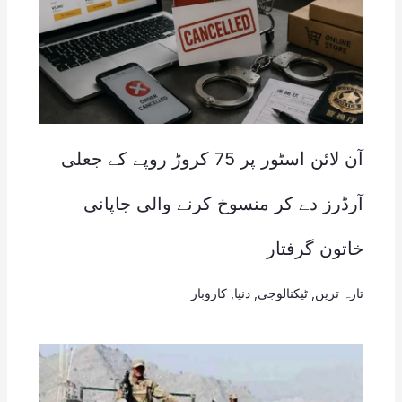
آن لائن اسٹور پر 75 کروڑ روپے کے جعلی
آرڈرز دے کر منسوخ کرنے والی جاپانی
خاتون گرفتار
تازہ ترین
,
ٹیکنالوجی
,
دنیا
,
کاروبار