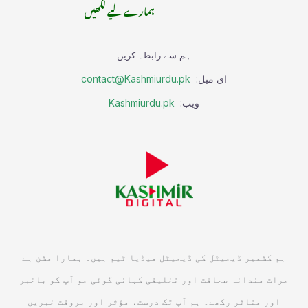
ہمارے لیے لکھیں
ہم سے رابطہ کریں
ای میل:
contact@Kashmiurdu.pk
ویب:
Kashmiurdu.pk
ہم کشمیر ڈیجیٹل کی ڈیجیٹل میڈیا ٹیم ہیں۔ ہمارا مشن ہے
جرات مندانہ صحافت اور تخلیقی کہانی گوئی جو آپ کو باخبر
اور متاثر رکھے۔ ہم آپ تک درست، مؤثر اور بروقت خبریں