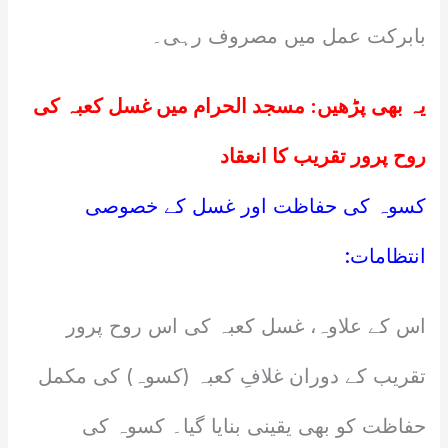
بابرکت عمل میں مصروف رہی۔
یہ بھی پڑھیں:
مسجد الحرام میں غسل کعبہ کی
روح پرور تقریب کا انعقاد
کسوہ کی حفاظت اور غسل کے خصوصی
انتظامات:
اس کے علاوہ، غسل کعبہ کی اس روح پرور
تقریب کے دوران غلافِ کعبہ (کسوہ) کی مکمل
حفاظت کو بھی یقینی بنایا گیا۔ کسوہ کی