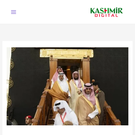
Ski
t
conten