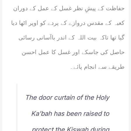
حفاظت کے پیشِ نظر غسل کے عمل کے دوران
کعبہ کے مقدس دروازے کے پردے کو اوپر اٹھا دیا
گیا تھا تاکہ بیت اللہ کے اندر باآسانی رسائی
حاصل کی جاسکے اور غسل کا عمل احسن
طریقے سے انجام پائے۔
The door curtain of the Holy
Ka’bah has been raised to
protect the Kiswah during