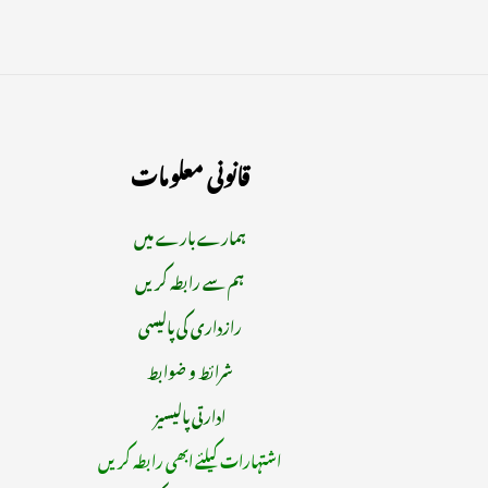
قانونی معلومات
ہمارے بارے میں
ہم سے رابطہ کریں
رازداری کی پالیسی
شرائط و ضوابط
ادارتی پالیسیز
اشتہارات کیلئے ابھی رابطہ کریں