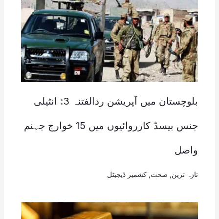
بلوچستان میں آپریشن ردالفتنہ 3: انٹیلی
جنس بیسڈ کارروائیوں میں 15 خوارج جہنم
واصل
تازہ ترین
,
صحت
,
کشمیر ڈیجیٹل