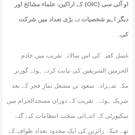
او آئی سی (OIC) کے اراکین، علماء مشائخ اور
دیگر اہم شخصیات نے بڑی تعداد میں شرکت
کی۔
غسل کعبہ کی اس سالانہ تقریب میں خادم
الحرمین الشریفین کی نیابت کرتے ہوئے گورنر
مکہ شہزادہ سعود بن مشعل نمازِ فجر کے بعد
شریک ہوئے۔ تقریب کے دوران مسجدالحرام میں
سکیورٹی کے انتہائی سخت انتظامات کیے گئے
تھے جبکہ زائرین کی ایک محدود تعداد طواف کے