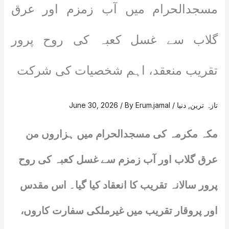
مسجدالحرام میں آب زمزم اور عرق
گلاب سے غسل کعبہ کی روح پرور
تقریب منعقد، اہم شخصیات کی شرکت
تازہ ترین
,
دنیا
/
Erum.jamal
/ By
June 30, 2026
مکہ مکرمہ کی مسجدالحرام میں ہزاروں من
عرق گلاب اور آب زمزم سے غسل کعبہ کی روح
پرور سالانہ تقریب کا انعقاد کیا گیا۔ اس مقدس
اور پروقار تقریب میں غیرملکی سفارت کاروں،