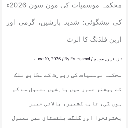
محکمہ موسمیات کی مون سون 2026ء
کی پیشگوئی: شدید بارشیں، گرمی اور
اربن فلڈنگ کا الرٹ
تازہ ترین
,
موسم
/
Erum.jamal
/ By
June 10, 2026
محکمہ موسمیات کی رپورٹ کے مطابق ملک
کے بیشتر حصوں میں بارشیں معمول سے کم
ہوں گی، تاہم کشمیر، بالائی خیبر
پختونخوا اور گلگت بلتستان میں معمول