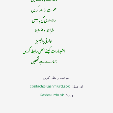
ہم سے رابطہ کریں
رازداری کی پالیسی
شرائط و ضوابط
ادارتی پالیسیز
اشتہارات کیلئے ابھی رابطہ کریں
ہمارے لیے لکھیں
ہم سے رابطہ کریں
ای میل:
contact@Kashmiurdu.pk
ویب:
Kashmiurdu.pk