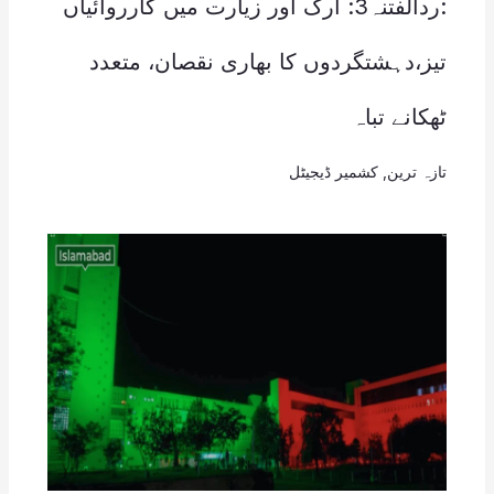
:ردالفتنہ3: ارگ اور زیارت میں کارروائیاں
تیز،دہشتگردوں کا بھاری نقصان، متعدد
ٹھکانے تباہ
تازہ ترین
,
کشمیر ڈیجیٹل