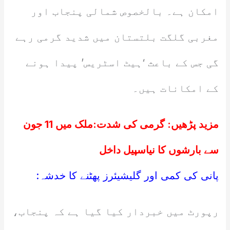
امکان ہے۔ بالخصوص شمالی پنجاب اور
مغربی گلگت بلتستان میں شدید گرمی رہے
گی جس کے باعث ‘ہیٹ اسٹریس’ پیدا ہونے
کے امکانات ہیں۔
مزید پڑھیں:
گرمی کی شدت:ملک میں 11 جون
سے بارشوں کا نیاسپیل داخل
پانی کی کمی اور گلیشیئرز پھٹنے کا خدشہ:
رپورٹ میں خبردار کیا گیا ہے کہ پنجاب،