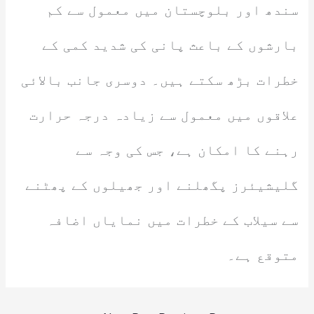
سندھ اور بلوچستان میں معمول سے کم
بارشوں کے باعث پانی کی شدید کمی کے
خطرات بڑھ سکتے ہیں۔ دوسری جانب بالائی
علاقوں میں معمول سے زیادہ درجہ حرارت
رہنے کا امکان ہے، جس کی وجہ سے
گلیشیئرز پگھلنے اور جھیلوں کے پھٹنے
سے سیلاب کے خطرات میں نمایاں اضافہ
متوقع ہے۔