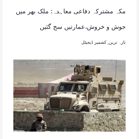
مکہ مشترکہ دفاعی معاہدہ: ملک بھر میں
جوش و خروش،عمارتیں سج گئیں
تازہ ترین
,
کشمیر ڈیجیٹل