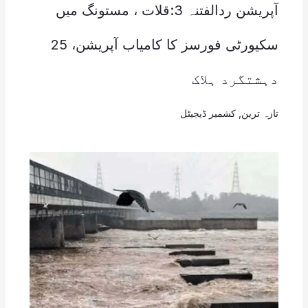
آپریشن ردالفتنہ 3:قلات ، مستونگ میں
سکیورٹی فورسز کا کامیاب آپریشن، 25
دہشتگرد ہلاک
تازہ ترین
,
کشمیر ڈیجیٹل