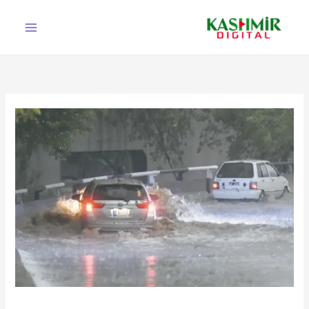
Ski
t
conten