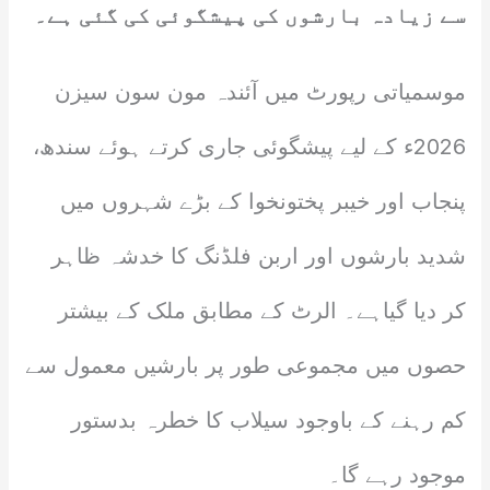
سے زیادہ بارشوں کی پیشگوئی کی گئی ہے۔
موسمیاتی رپورٹ میں آئندہ مون سون سیزن
2026ء کے لیے پیشگوئی جاری کرتے ہوئے سندھ،
پنجاب اور خیبر پختونخوا کے بڑے شہروں میں
شدید بارشوں اور اربن فلڈنگ کا خدشہ ظاہر
کر دیا گیاہے۔ الرٹ کے مطابق ملک کے بیشتر
حصوں میں مجموعی طور پر بارشیں معمول سے
کم رہنے کے باوجود سیلاب کا خطرہ بدستور
موجود رہے گا۔