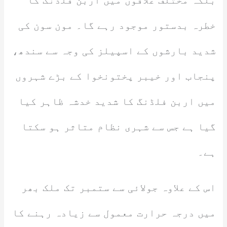
بلکہ مختلف علاقوں میں اربن فلڈنگ کا
خطرہ بدستور موجود رہے گا۔ مون سون کی
شدید بارشوں کے اسپیلز کی وجہ سے سندھ،
پنجاب اور خیبر پختونخوا کے بڑے شہروں
میں اربن فلڈنگ کا شدید خدشہ ظاہر کیا
گیا ہے جس سے شہری نظام متاثر ہو سکتا
ہے۔
اس کے علاوہ جولائی سے ستمبر تک ملک بھر
میں درجہ حرارت معمول سے زیادہ رہنے کا