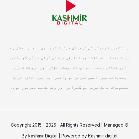
ہم کشمیر ڈیجیٹل کی ڈیجیٹل میڈیا ٹیم ہیں۔ ہمارا مشن ہے
جرات مندانہ صحافت اور تخلیقی کہانی گوئی جو آپ کو باخبر
اور متاثر رکھے۔ ہم آپ تک درست، مؤثر اور بروقت خبریں
پہنچاتے ہیں, ایسی خبریں جو واقعی اہم ہیں۔ تازہ ترین
معلومات حاصل کریں جو گہرائی اور وضاحت سے بھرپور ہوں۔
© Copyright 2015 - 2025 | All Rights Reserved | Managed
By
kashmir Digital
| Powered by
Kashmir digital