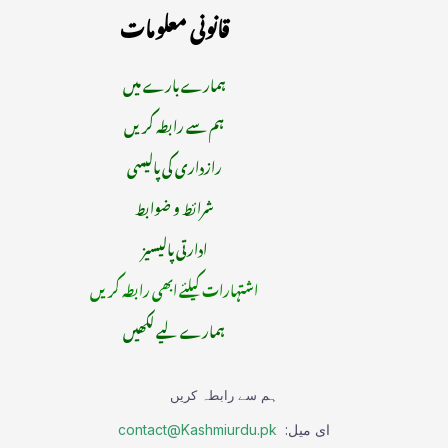
قانونی معلومات
ہمارے بارے میں
ہم سے رابطہ کریں
رازداری کی پالیسی
شرائط و ضوابط
ادارتی پالیسیز
اشتہارات کیلئے ابھی رابطہ کریں
ہمارے لیے لکھیں
ہم سے رابطہ کریں
ای میل:
contact@Kashmiurdu.pk