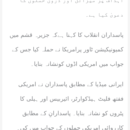
اہداف پر میزائل اور ڈرون حملوں کا
دعویٰ کیا ہے۔
پاسداران انقلاب کا کہنا ہےکہ جزیرہ قشم میں
کمیونیکیشن ٹاور پرامریکا نے حملہ کیا جس کے
جواب میں امریکی اڈوں کونشانہ بنایا۔
ایرانی میڈیا کے مطابق پاسداران نے امریکی
ففتھ فلیٹ ہیڈکوارٹر، ائیربیس اور ہیلی کا
پٹروں کو نشانہ بنایا۔ پاسدارانِ کے مطابق
کارروائی امریکی حملوں کے جواب میں کی۔