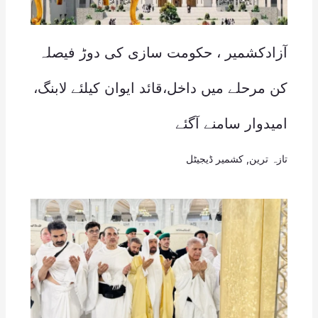
آزادکشمیر ، حکومت سازی کی دوڑ فیصلہ
کن مرحلے میں داخل،قائد ایوان کیلئے لابنگ،
امیدوار سامنے آگئے
تازہ ترین
,
کشمیر ڈیجیٹل