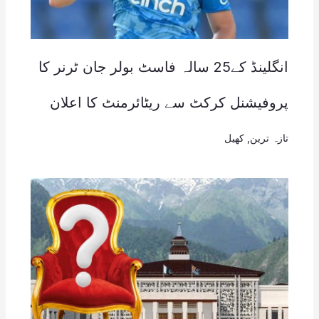
انگلینڈ کے25 سالہ فاسٹ بولر جان ٹرنر کا
پروفیشنل کرکٹ سے ریٹائرمنٹ کا اعلان
تازہ ترین
,
کھیل