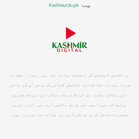
ویب:
Kashmiurdu.pk
ہم کشمیر ڈیجیٹل کی ڈیجیٹل میڈیا ٹیم ہیں۔ ہمارا مشن ہے
جرات مندانہ صحافت اور تخلیقی کہانی گوئی جو آپ کو باخبر
اور متاثر رکھے۔ ہم آپ تک درست، مؤثر اور بروقت خبریں
پہنچاتے ہیں, ایسی خبریں جو واقعی اہم ہیں۔ تازہ ترین
معلومات حاصل کریں جو گہرائی اور وضاحت سے بھرپور ہوں۔