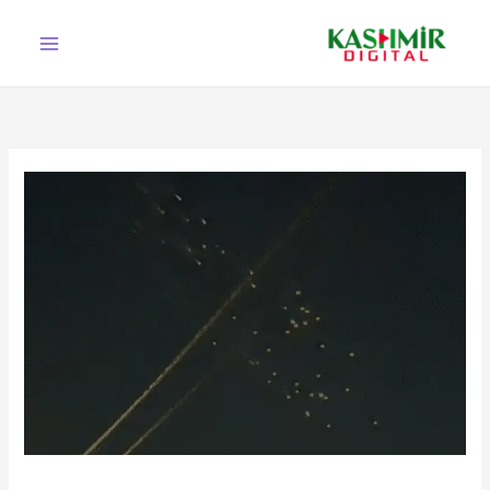
Ski
t
conten