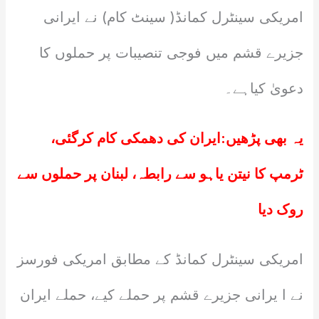
امریکی سینٹرل کمانڈ( سینٹ کام) نے ایرانی
جزیرے قشم میں فوجی تنصیبات پر حملوں کا
دعویٰ کیاہے۔
یہ بھی پڑھیں:
ایران کی دھمکی کام کرگئی،
ٹرمپ کا نیتن یاہو سے رابطہ، لبنان پر حملوں سے
روک دیا
امریکی سینٹرل کمانڈ کے مطابق امریکی فورسز
نے ا یرانی جزیرے قشم پر حملے کیے، حملے ایران