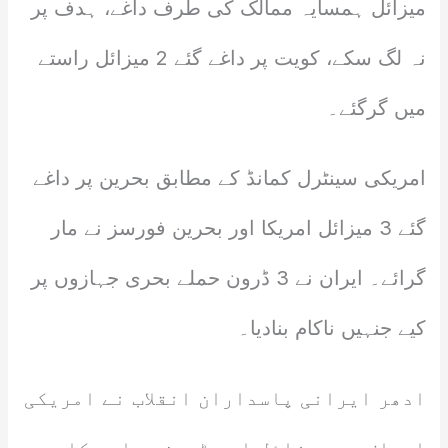
میزائل ہمسایہ ممالک کی طرف داغے، ہدف پر
نہ لگ سکے، کویت پر داغے گئے 2 میزائل راستے
میں گرگئے۔
امریکی سینٹرل کمانڈ کے مطابق بحرین پر داغے
گئے 3 میزائل امریکا اور بحرین فورسز نے مار
گرائے۔ ایران نے 3 ڈرون حملے بحری جہازوں پر
کیے جنہیں ناکام بنادیا۔
ادھر ایرانی پاسداران انقلاب نے امریکی