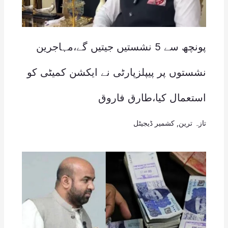
پونچھ سے 5 نشستیں جیتیں گے،مہاجرین
نشستوں پر پیپلزپارٹی نے ایکشن کمیٹی کو
استعمال کیا،طارق فاروق
تازہ ترین
,
کشمیر ڈیجیٹل