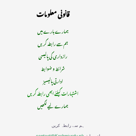
قانونی معلومات
ہمارے بارے میں
ہم سے رابطہ کریں
رازداری کی پالیسی
شرائط و ضوابط
ادارتی پالیسیز
اشتہارات کیلئے ابھی رابطہ کریں
ہمارے لیے لکھیں
ہم سے رابطہ کریں
ای میل:
contact@Kashmiurdu.pk