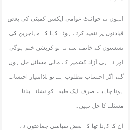
انہوں نے جوائنٹ عوامی ایکشن کمیٹی کی بعض
قیادتوں پر تنقید کرتے ہوئے کہا کہ مہاجرین کی
نشستوں کے خاتمے سے نہ تو کرپشن ختم ہوگی
اور نہ ہی آزاد کشمیر کے مالی مسائل حل ہوں
گے، اگر احتساب مطلوب ہے تو بلاامتیاز احتساب
ہونا چاہیے، صرف ایک طبقے کو نشانہ بنانا
مسئلے کا حل نہیں۔
ان کا کہنا تھا کہ بعض سیاسی جماعتوں نے