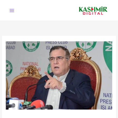
Ski
t
conten