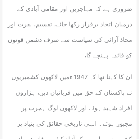
ضروری ہے کہ مہاجرین اور مقامی آبادی کے
درمیان اتحاد برقرار رکھا جائے، تقسیم، نفرت اور
محاذ آرائی کی سیاست سے صرف دشمن قوتوں
کو فائدہ پہنچے گا،
ان کا کہنا تھا کہ 1947 ءمیں لاکھوں کشمیریوں
نے پاکستان کے حق میں قربانیاں دیں، ہزاروں
افراد شہید ہوئے اور لاکھوں لوگ ہجرت پر
مجبور ہوئے۔ انہی تاریخی حقائق کی بنیاد پر