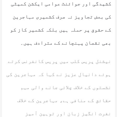
کشیدگی اور جوائنٹ عوامی ایکشن کمیٹی
کی بعض تجاویز نہ صرف کشمیری مہاجرین
کے حقوق پر حملہ ہیں بلکہ کشمیر کاز کو
بھی نقصان پہنچانے کے مترادف ہیں۔
نیشنل پریس کلب میں پریس کانفرنس کرتے
ہوئے دانیال عزیز نے کہا کہ مہاجرین کی
نشستوں کے خلاف چلائی جانے والی مہم
حقائق کے منافی ہے، مہاجرین کے خلاف
نفرت انگیز زبان اور توہین آمیز