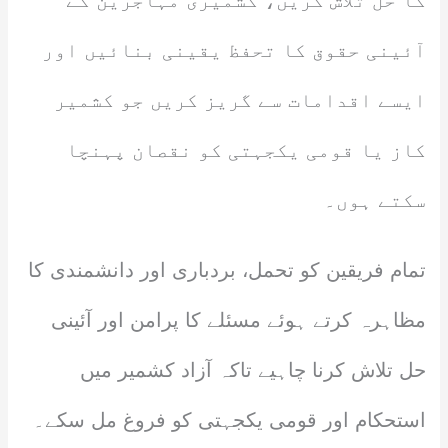
کا حل تلاش کریں، کشمیری مہاجرین کے
آئینی حقوق کا تحفظ یقینی بنائیں اور
ایسے اقدامات سے گریز کریں جو کشمیر
کاز یا قومی یکجہتی کو نقصان پہنچا
سکتے ہوں۔
تمام فریقین کو تحمل، بردباری اور دانشمندی کا
مظاہرہ کرتے ہوئے مسئلے کا پرامن اور آئینی
حل تلاش کرنا چاہیے تاکہ آزاد کشمیر میں
استحکام اور قومی یکجہتی کو فروغ مل سکے۔