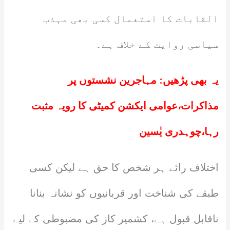
القابات کا استعمال کسی بھی مہذب
سیاسی روایت کے خلاف ہے۔
یہ بھی پڑھیں:
مہاجرین نشستوں پر
مذاکرات،عوامی ایکشن کمیٹی کا رویہ مثبت
رہا،چوہدری یٰسین
اختلاف رائے ہر شخص کا حق ہے لیکن کسی
طبقے کی شناخت اور قربانیوں کو نشانہ بنانا
ناقابل قبول ہے، کشمیر کاز کی مضبوطی کے لیے