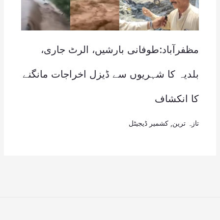
مظفرآباد:طوفانی بارشیں، الرٹ جاری،
بلدیہ کا شہریوں سے ڈیزل اخراجات مانگنے
کا انکشاف
تازہ ترین
,
کشمیر ڈیجیٹل