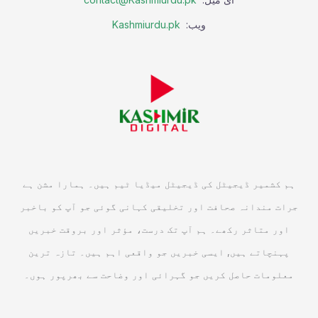
ویب:
Kashmiurdu.pk
ہم کشمیر ڈیجیٹل کی ڈیجیٹل میڈیا ٹیم ہیں۔ ہمارا مشن ہے
جرات مندانہ صحافت اور تخلیقی کہانی گوئی جو آپ کو باخبر
اور متاثر رکھے۔ ہم آپ تک درست، مؤثر اور بروقت خبریں
پہنچاتے ہیں, ایسی خبریں جو واقعی اہم ہیں۔ تازہ ترین
معلومات حاصل کریں جو گہرائی اور وضاحت سے بھرپور ہوں۔