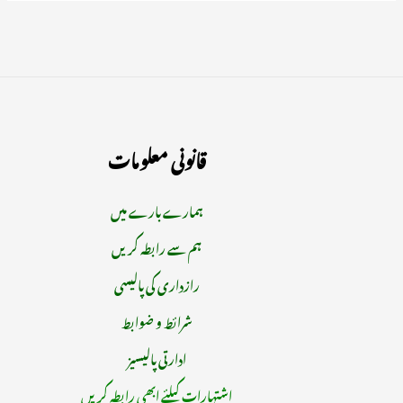
قانونی معلومات
ہمارے بارے میں
ہم سے رابطہ کریں
رازداری کی پالیسی
شرائط و ضوابط
ادارتی پالیسیز
اشتہارات کیلئے ابھی رابطہ کریں