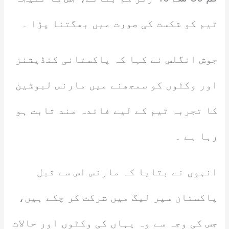
ٹیم کو شکست کی صورت میں بھگتنا پڑا ۔
جوش انگلس نے کہا کہ پاکستانی کنڈیشنز
اور وکٹوں کو سمجھنے میں مارنس لبوشین
کا تجربہ ٹیم کے لیے فائدہ مند ثابت ہو
رہا ہے ۔
انہوں نے بتایا کہ مارنس اس سے قبل
پاکستان سپر لیگ میں شرکت کر چکے ہیں،
جس کی وجہ سے وہ یہاں کی وکٹوں اور حالات