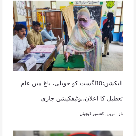
الیکشن:10اگست کو حویلی، باغ میں عام
تعطیل کا اعلان،نوٹیفکیشن جاری
تازہ ترین
,
کشمیر ڈیجیٹل