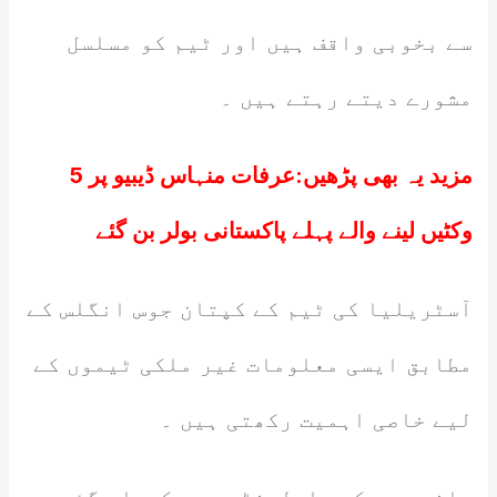
سے بخوبی واقف ہیں اور ٹیم کو مسلسل
مشورے دیتے رہتے ہیں ۔
مزید یہ بھی پڑھیں:
عرفات منہاس ڈیبیو پر 5
وکٹیں لینے والے پہلے پاکستانی بولر بن گئے
آسٹریلیا کی ٹیم کے کپتان جوس انگلس کے
مطابق ایسی معلومات غیر ملکی ٹیموں کے
لیے خاصی اہمیت رکھتی ہیں ۔