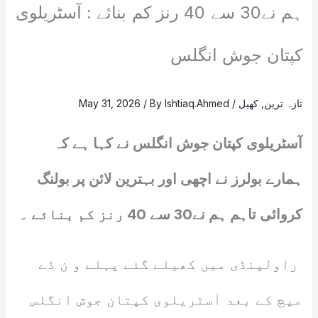
ہم نے30 سے 40 رنز کم بنائے : آسٹریلوی
کپتان جوش انگلس
تازہ ترین
,
کھیل
/
Ishtiaq.Ahmed
/ By
May 31, 2026
آسٹریلوی کپتان جوش انگلس نے کہا ہے کہ
ہمارے بولرز نے اچھی اور بہترین لائن پر بولنگ
کروائی تاہم ہم نے30 سے 40 رنز کم بنائے ۔
راولپنڈی میں کھیلے گئے پہلے و ن ڈے
میچ کے بعد آسٹریلوی کپتان جوش انگلس