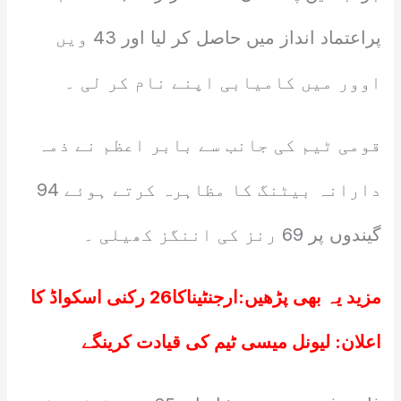
پراعتماد انداز میں حاصل کر لیا اور 43 ویں
اوور میں کامیابی اپنے نام کر لی ۔
قومی ٹیم کی جانب سے بابر اعظم نے ذمہ
دارانہ بیٹنگ کا مظاہرہ کرتے ہوئے 94
گیندوں پر 69 رنز کی اننگز کھیلی ۔
مزید یہ بھی پڑھیں:
ارجنٹیناکا26 رکنی اسکواڈ کا
اعلان: لیونل میسی ٹیم کی قیادت کرینگے