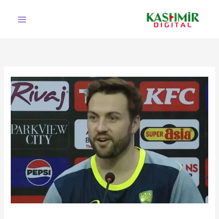
Ski
t
conten