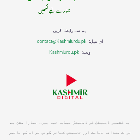
ہمارے لیے لکھیں
ہم سے رابطہ کریں
ای میل:
contact@Kashmiurdu.pk
ویب:
Kashmiurdu.pk
ہم کشمیر ڈیجیٹل کی ڈیجیٹل میڈیا ٹیم ہیں۔ ہمارا مشن ہے
جرات مندانہ صحافت اور تخلیقی کہانی گوئی جو آپ کو باخبر