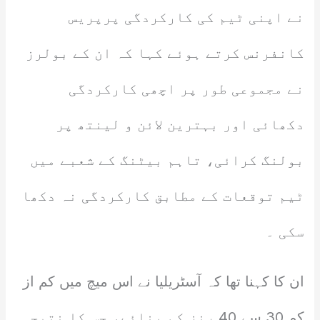
نے اپنی ٹیم کی کارکردگی پرپریس
کانفرنس کرتے ہوئے کہا کہ ان کے بولرز
نے مجموعی طور پر اچھی کارکردگی
دکھائی اور بہترین لائن و لینتھ پر
بولنگ کرائی، تاہم بیٹنگ کے شعبے میں
ٹیم توقعات کے مطابق کارکردگی نہ دکھا
سکی ۔
ان کا کہنا تھا کہ آسٹریلیا نے اس میچ میں کم از
کم 30 سے 40 رنز کم بنائے، جس کا نتیجہ