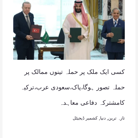
کسی ایک ملک پر حملہ تینوں ممالک پر
حملہ تصور ہوگا،پاک،سعودی عرب،ترکیہ
کامشترکہ دفاعی معاہدہ
تازہ ترین
,
دنیا
,
کشمیر ڈیجیٹل