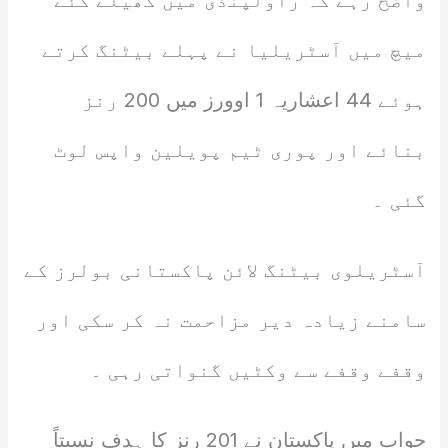
واضح رہے کہ راولپنڈی میں کھیلے گئے
میچ میں آسٹریلیا نے پہلے بیٹنگ کرتے
ہوئے 44 اعشاریہ 1 اوورز میں 200 رنز
بنائے اور پوری ٹیم پویلین واپس لوٹ
گئی ۔
آسٹریلوی بیٹنگ لائن پاکستانی بولرز کے
سامنے زیادہ دیر مزاحمت نہ کر سکی اور
وقفے وقفے سے وکٹیں گنواتی رہی ۔
جواب میں پاکستان نے 201 رنز کا ہدف نسبتاً