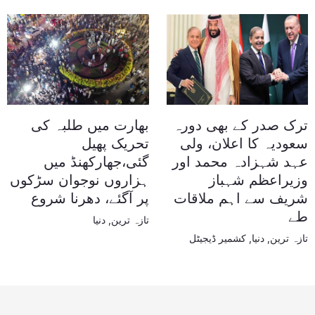
ترک صدر کے بھی دورہ
بھارت میں طلبہ کی
سعودیہ کا اعلان، ولی
تحریک پھیل
عہد شہزادہ محمد اور
گئی،جھارکھنڈ میں
وزیراعظم شہباز
ہزاروں نوجوان سڑکوں
شریف سے اہم ملاقات
پر آگئے، دھرنا شروع
طے
تازہ ترین
,
دنیا
تازہ ترین
,
دنیا
,
کشمیر ڈیجیٹل