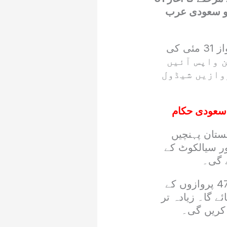
کو سعودی عرب
میڈیا رپورٹس کے مطابق وزارت مذہبی امور نے بتایا ہے کہ پہلی حج پرواز 31 مئی کی
 پہنچے گی، جس میں 391 حاجی وطن واپس آئیں
وازیں شیڈول
ریعے 5237 حجاج کرام پاکستان پہنچیں
، کراچی اور لاہور کے لیے 4،4، ملتان اور سیالکوٹ کے
وزارت مذہبی امور کے مطابق حج آپریشن کے دوران مجموعی طور پر 471 پروازوں کے
یا جائے گا۔ زیادہ تر
 کریں گی۔