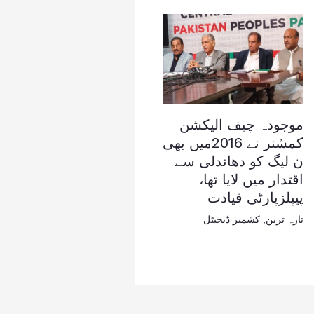
موجودہ چیف الیکشن
کمشنر نے 2016میں بھی
ن لیگ کو دھاندلی سے
اقتدار میں لایا تھا،
پیپلزپارٹی قیادت
تازہ ترین
,
کشمیر ڈیجیٹل