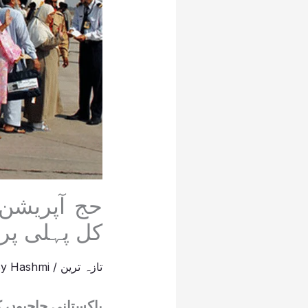
حج آپریشن،
کل پہلی پرو
تازہ ترین
/
Hashmi
By