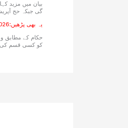
گی جبکہ حج آپریشن کا آخری مرحل
یہ بھی پڑھیں:
2026میں کونسی پاکستانی سیلیبرٹیز نے حج
حکام کے مطابق وا
کو کسی قسم کی دش