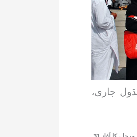
ڈول جاری،
پاکستانی حاجیوں کی وطن واپسی کے سلسلے میں حج آپریشن کے دوسرے مرحلے کا آغاز 31