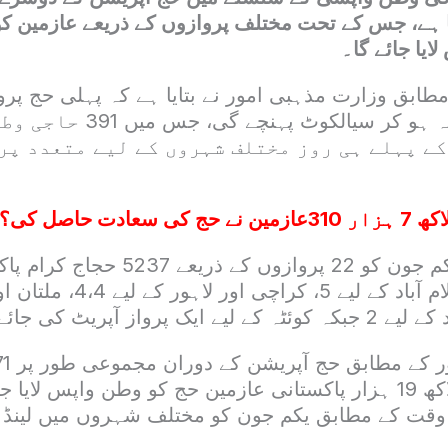
ا ہے، جس کے تحت مختلف پروازوں کے ذریعے عازمین 
ایا جائے گا۔
رات جدہ سے روانہ ہو کر سیالکوٹ
کے پہلے ہی روز مختلف شہروں کے لیے متعدد پر
حکام کے مطابق یکم جون کو 22 پروازوں کے ذ
گے۔ اسی روز اسلام آباد کے لیے 5
ذریعے تقریباً ایک لاکھ 19 ہزار پاکستانی عازمین حج کو وطن واپس لا
 وقت کے مطابق یکم جون کو مختلف شہروں میں لینڈ