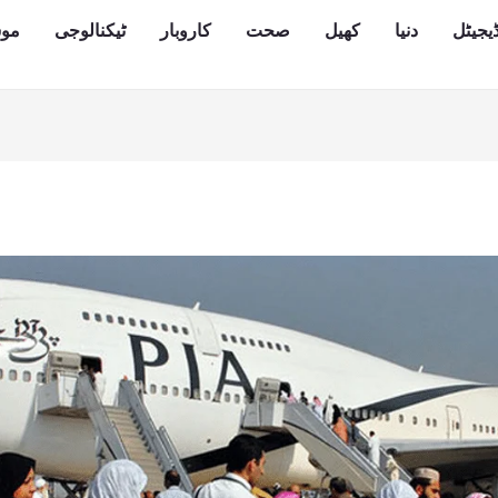
یجیٹل
دنیا
کھیل
صحت
کاروبار
ٹیکنالوجی
مو