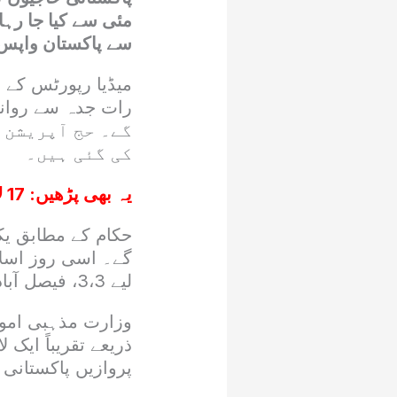
مئی سے کیا جا رہ
سے پاکستان واپس ل
گے۔ حج آپریشن 
کی گئی ہیں۔
یہ بھی پڑھیں:
17 لاکھ 7 ہزار 310عازمین نے حج کی سعادت حاصل کی؟سعودی حکام
لیے 3،3، فیصل آباد کے لیے 2 جبکہ کوئٹہ کے لیے ایک پرواز آپریٹ کی جائے گی۔
پروازیں پاکستانی