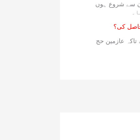
ہا گیا ہے کہ مدینہ منورہ سے واپسی کی پروازیں 3 جون سے شروع ہوں
تاکہ عازمین حج