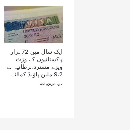
ایک سال میں 72ہزار
پاکستانیوں کے وزٹ
ویزے مسترد،برطانیہ نے
9.2 ملین پاؤنڈ کمالئے
تازہ ترین
,
دنیا