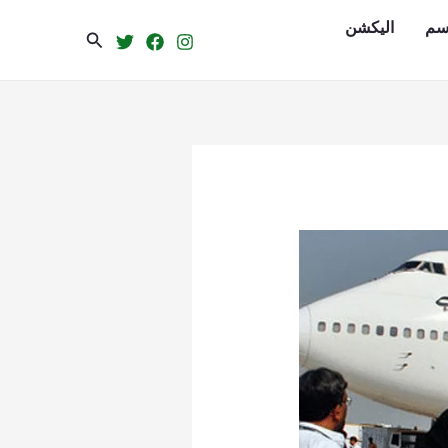
سم
الیکشن
Search