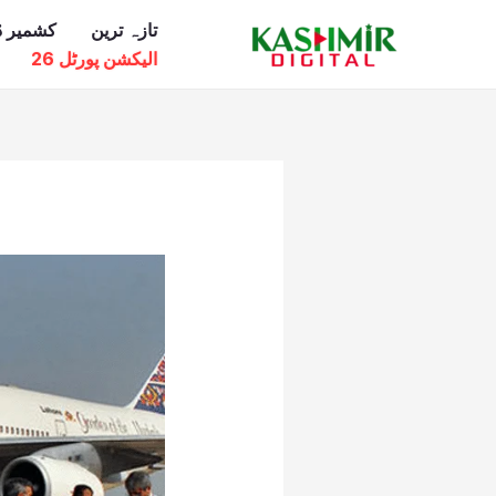
Ski
تازہ ترین
کشمیر ڈ
t
الیکشن پورٹل 26
conten