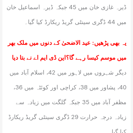
ڈیرہ غازی خان میں 45 جبکہ ڈیرہ اسماعیل خان
میں 44 ڈگری سینٹی گریڈ ریکارڈ کیا گیا۔
یہ بھی پڑھیں:
عید الاضحیٰ کے دنوں میں ملک بھر
میں موسم کیسا رہے گا؟این ڈی ایم اے نے بتا دیا
دیگر شہروں میں لاہور میں 42، اسلام آباد میں
40، پشاور میں 38، کراچی اور کوئٹہ میں 36،
مظفر آباد میں 35 جبکہ گلگت میں زیادہ سے
زیادہ درجہ حرارت 29 ڈگری سینٹی گریڈ ریکارڈ
کیا گیا۔