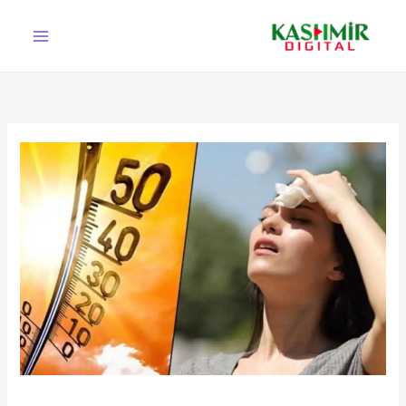
Ski
t
conten