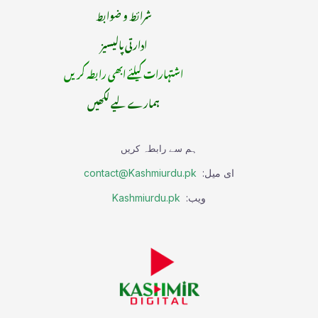
شرائط و ضوابط
ادارتی پالیسیز
اشتہارات کیلئے ابھی رابطہ کریں
ہمارے لیے لکھیں
ہم سے رابطہ کریں
ای میل:
contact@Kashmiurdu.pk
ویب:
Kashmiurdu.pk