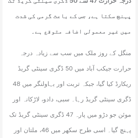
درجہ حرارت 47 سے 50 ڈگری سینٹی گریڈ تک
پہنچ سکتا ہے، جس کے باعث گرمی کی شدت
میں غیر معمولی اضافہ متوقع ہے۔
منگل کے روز ملک میں سب سے زیادہ درجہ
حرارت جیکب آباد میں 50 ڈگری سینٹی گریڈ
ریکارڈ کیا گیا، جبکہ تربت اور بہاولنگر میں 48
ڈگری سینٹی گریڈ رہا۔ سبی، دادو، لاڑکانہ اور
موئن جو دڑو میں پارہ 47 ڈگری سینٹی گریڈ تک
پہنچ گیا۔ اسی طرح سکھر میں 46، ملتان اور